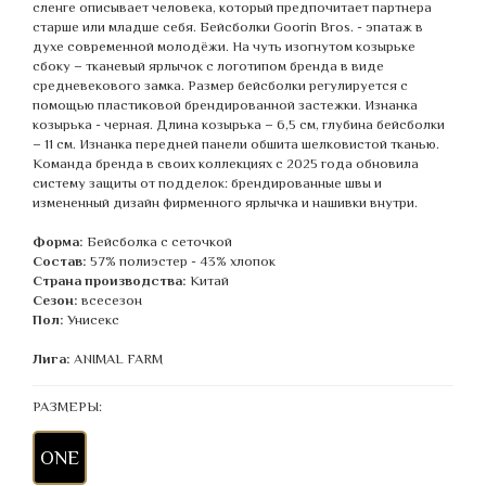
сленге описывает человека, который предпочитает партнера
старше или младше себя. Бейсболки Goorin Bros. - эпатаж в
духе современной молодёжи. На чуть изогнутом козырьке
сбоку – тканевый ярлычок с логотипом бренда в виде
средневекового замка. Размер бейсболки регулируется с
помощью пластиковой брендированной застежки. Изнанка
козырька - черная. Длина козырька – 6,5 см, глубина бейсболки
– 11 см. Изнанка передней панели обшита шелковистой тканью.
Команда бренда в своих коллекциях с 2025 года обновила
систему защиты от подделок: брендированные швы и
измененный дизайн фирменного ярлычка и нашивки внутри.
Форма:
Бейсболка с сеточкой
Состав:
57% полиэстер - 43% хлопок
Страна производства:
Китай
Сезон:
всесезон
Пол:
Унисекс
Лига:
ANIMAL FARM
РАЗМЕРЫ:
ONE