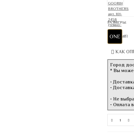
РАЗМЕРЫ:
ONE
КАК ОП
Город до
* Вы може
- Доставк
- Доставк
- Не выбр
- Оплата 