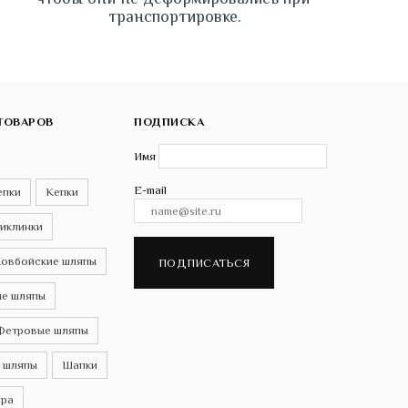
транспортировке.
ТОВАРОВ
ПОДПИСКА
Имя
E-mail
епки
Кепки
иклинки
овбойские шляпы
ПОДПИСАТЬСЯ
е шляпы
Фетровые шляпы
 шляпы
Шапки
ра