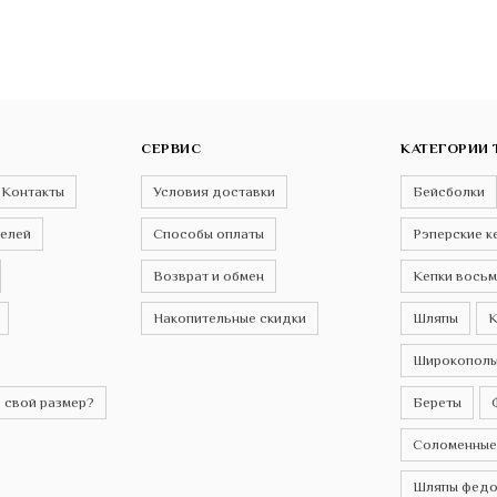
СЕРВИС
КАТЕГОРИИ 
Контакты
Условия доставки
Бейсболки
телей
Способы оплаты
Рэперские к
Возврат и обмен
Кепки восьм
Накопительные скидки
Шляпы
К
Широкополы
 свой размер?
Береты
Соломенные
Шляпы федо