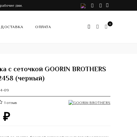
VK
Telegram
Instagram
 рабочие дни.
0
ДОСТАВКА
ОПЛАТА
ка с сеточкой GOORIN BROTHERS
-2458 (черный)
54-09
1
отзыв
0
₽