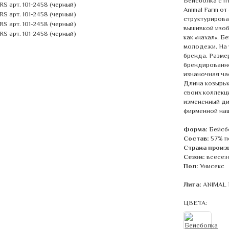
Бейсболка с п
Animal Farm от
структурирова
вышивкой изоб
как «нахал». Б
молодежи. На 
бренда. Разме
брендированно
изнаночная ча
Длина козырька
своих коллекц
измененный ди
фирменной наш
Форма:
Бейсб
Состав:
57% п
Страна произ
Сезон:
всесез
Пол:
Унисекс
Лига:
ANIMAL
ЦВЕТА: