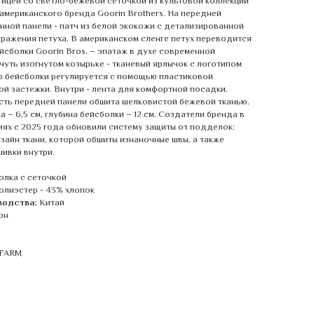
тицей со светло-бежевой сеточкой из культовой коллекции
 американского бренда Goorin Brothers. На передней
нной панели - патч из белой экокожи с детализированной
ражения петуха. В американском сленге петух переводится
ейсболки Goorin Bros. – эпатаж в духе современной
чуть изогнутом козырьке - тканевый ярлычок с логотипом
р бейсболки регулируется с помощью пластиковой
й застежки. Внутри - лента для комфортной посадки,
сть передней панели обшита шелковистой бежевой тканью.
 – 6,5 см, глубина бейсболки – 12 см. Создатели бренда в
иях с 2025 года обновили систему защиты от подделок:
зайн ткани, которой обшиты изнаночные швы, а также
ивки внутри.
олка с сеточкой
олиэстер - 43% хлопок
водства:
Китай
он
 FARM