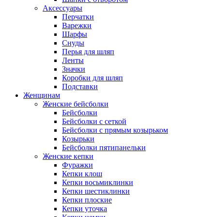
Аксессуары
Перчатки
Варежки
Шарфы
Снуды
Перья для шляп
Ленты
Значки
Коробки для шляп
Подставки
Женщинам
Женские бейсболки
Бейсболки
Бейсболки с сеткой
Бейсболки с прямым козырьком
Козырьки
Бейсболки пятипанельки
Женские кепки
Фуражки
Кепки клош
Кепки восьмиклинки
Кепки шестиклинки
Кепки плоские
Кепки уточка