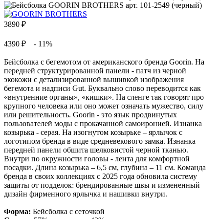
3890
₽
4390 ₽
- 11%
Бейсболка с бегемотом от американского бренда Goorin. На
передней структурированной панели - патч из черной
экокожи с детализированной вышивкой изображения
бегемота и надписи Gut. Буквально слово переводится как
«внутренние органы», «кишки». На сленге так говорят про
крупного человека или оно может означать мужество, силу
или решительность. Goorin - это язык продвинутых
пользователей моды с прокачанной самоиронией. Изнанка
козырька - серая. На изогнутом козырьке – ярлычок с
логотипом бренда в виде средневекового замка. Изнанка
передней панели обшита шелковистой черной тканью.
Внутри по окружности головы - лента для комфортной
посадки. Длина козырька – 6,5 см, глубина – 11 см. Команда
бренда в своих коллекциях с 2025 года обновила систему
защиты от подделок: брендированные швы и измененный
дизайн фирменного ярлычка и нашивки внутри.
Форма:
Бейсболка с сеточкой