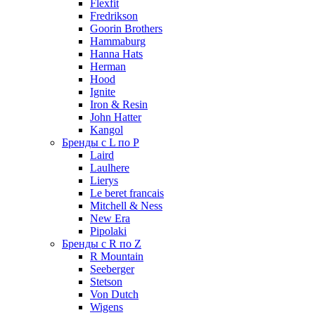
Flexfit
Fredrikson
Goorin Brothers
Hammaburg
Hanna Hats
Herman
Hood
Ignite
Iron & Resin
John Hatter
Kangol
Бренды с L по P
Laird
Laulhere
Lierys
Le beret francais
Mitchell & Ness
New Era
Pipolaki
Бренды с R по Z
R Mountain
Seeberger
Stetson
Von Dutch
Wigens