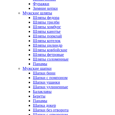
Фуражки
Зимние кепки
Мужские шляпы
Шляпы федора
Шляпы трилби
Шляпы хомбург
Шляпы канотье
Шляпы поркпай
Шляпы котелок
Шляпы цилиндр
Шляпы ковбойские
Шляпы фетровые
Шляпы соломенные
Панамы
Мужские шапки
Шапки бини
Шапки с помпоном
Шапки ушанки
Шапки удлиненные
Балаклавы
Береты
Панамы
Шапка докер
Шапки без отворота
Шапки с отворотом