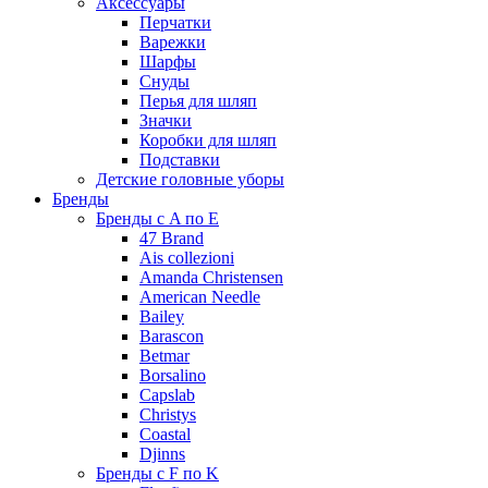
Аксессуары
Перчатки
Варежки
Шарфы
Снуды
Перья для шляп
Значки
Коробки для шляп
Подставки
Детские головные уборы
Бренды
Бренды с A по E
47 Brand
Ais collezioni
Amanda Christensen
American Needle
Bailey
Barascon
Betmar
Borsalino
Capslab
Christys
Coastal
Djinns
Бренды с F по K