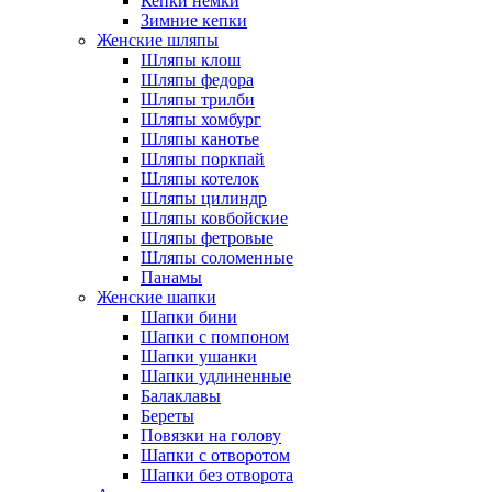
Кепки немки
Зимние кепки
Женские шляпы
Шляпы клош
Шляпы федора
Шляпы трилби
Шляпы хомбург
Шляпы канотье
Шляпы поркпай
Шляпы котелок
Шляпы цилиндр
Шляпы ковбойские
Шляпы фетровые
Шляпы соломенные
Панамы
Женские шапки
Шапки бини
Шапки с помпоном
Шапки ушанки
Шапки удлиненные
Балаклавы
Береты
Повязки на голову
Шапки с отворотом
Шапки без отворота