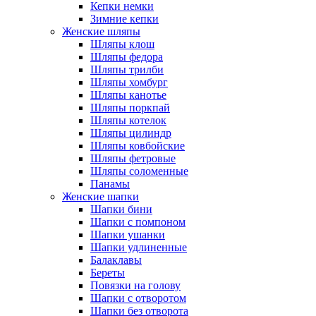
Кепки немки
Зимние кепки
Женские шляпы
Шляпы клош
Шляпы федора
Шляпы трилби
Шляпы хомбург
Шляпы канотье
Шляпы поркпай
Шляпы котелок
Шляпы цилиндр
Шляпы ковбойские
Шляпы фетровые
Шляпы соломенные
Панамы
Женские шапки
Шапки бини
Шапки с помпоном
Шапки ушанки
Шапки удлиненные
Балаклавы
Береты
Повязки на голову
Шапки с отворотом
Шапки без отворота