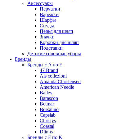
Аксессуары
Перчатки
Варежки
Шарфы
Снуды
Перья для шляп
Значки
Коробки для шляп
Подставки
Детские головные уборы
Бренды
Бренды с A по E
47 Brand
Ais collezioni
Amanda Christensen
American Needle
Bailey
Barascon
Betmar
Borsalino
Capslab
Christys
Coastal
Djinns
Бренды с F по K