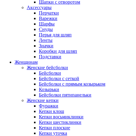
Шапки с отворотом
Аксессуары
Перчатки
Варежки
Шарфы
Снуды
Перья для шляп
Ленты
Значки
Коробки для шляп
Подставки
Женщинам
Женские бейсболки
Бейсболки
Бейсболки с сеткой
Бейсболки с прямым козырьком
Козырьки
Бейсболки пятипанельки
Женские кепки
Фуражки
Кепки клош
Кепки восьмиклинки
Кепки шестиклинки
Кепки плоские
Кепки уточка