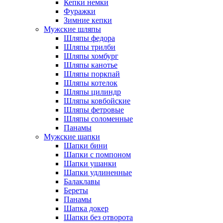
Кепки немки
Фуражки
Зимние кепки
Мужские шляпы
Шляпы федора
Шляпы трилби
Шляпы хомбург
Шляпы канотье
Шляпы поркпай
Шляпы котелок
Шляпы цилиндр
Шляпы ковбойские
Шляпы фетровые
Шляпы соломенные
Панамы
Мужские шапки
Шапки бини
Шапки с помпоном
Шапки ушанки
Шапки удлиненные
Балаклавы
Береты
Панамы
Шапка докер
Шапки без отворота