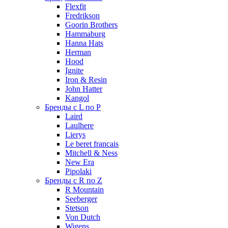
Flexfit
Fredrikson
Goorin Brothers
Hammaburg
Hanna Hats
Herman
Hood
Ignite
Iron & Resin
John Hatter
Kangol
Бренды с L по P
Laird
Laulhere
Lierys
Le beret francais
Mitchell & Ness
New Era
Pipolaki
Бренды с R по Z
R Mountain
Seeberger
Stetson
Von Dutch
Wigens