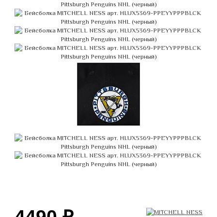
4490
₽