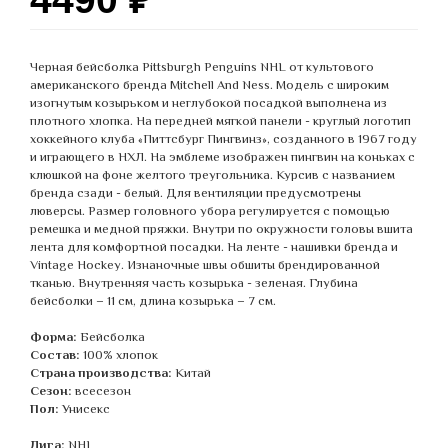
Черная бейсболка Pittsburgh Penguins NHL от культового
американского бренда Mitchell And Ness. Модель с широким
изогнутым козырьком и неглубокой посадкой выполнена из
плотного хлопка. На передней мягкой панели - круглый логотип
хоккейного клуба «Питтсбург Пингвинз», созданного в 1967 году
и играющего в НХЛ. На эмблеме изображен пингвин на коньках с
клюшкой на фоне желтого треугольника. Курсив с названием
бренда сзади - белый. Для вентиляции предусмотрены
люверсы. Размер головного убора регулируется с помощью
ремешка и медной пряжки. Внутри по окружности головы вшита
лента для комфортной посадки. На ленте - нашивки бренда и
Vintage Hockey. Изнаночные швы обшиты брендированной
тканью. Внутренняя часть козырька - зеленая. Глубина
бейсболки – 11 см, длина козырька – 7 см.
Форма:
Бейсболка
Состав:
100% хлопок
Страна производства:
Китай
Сезон:
всесезон
Пол:
Унисекс
Лига:
NHL