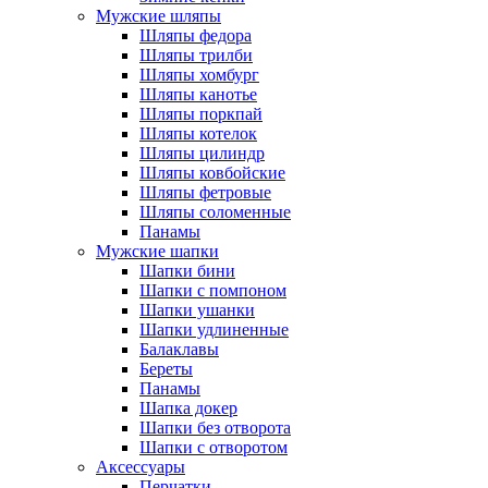
Мужские шляпы
Шляпы федора
Шляпы трилби
Шляпы хомбург
Шляпы канотье
Шляпы поркпай
Шляпы котелок
Шляпы цилиндр
Шляпы ковбойские
Шляпы фетровые
Шляпы соломенные
Панамы
Мужские шапки
Шапки бини
Шапки с помпоном
Шапки ушанки
Шапки удлиненные
Балаклавы
Береты
Панамы
Шапка докер
Шапки без отворота
Шапки с отворотом
Аксессуары
Перчатки