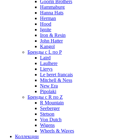
Goorin Brothers
Hammaburg
Hanna Hats
Herman
Hood
Ignite
Iron & Resin
John Hatter
Kangol
Бренды с L по P
Laird
Laulhere
Lierys
Le beret francais
Mitchell & Ness
New Era
Pipolaki
Бренды с R по Z
R Mountain
Seeberger
Stetson
Von Dutch
Wigens
Wheels & Waves
Коллекции