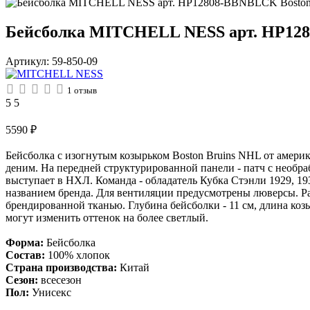
Бейсболка MITCHELL NESS арт. HP128
Артикул:
59-850-09
1
отзыв
5
5
5590
₽
Бейсболка с изогнутым козырьком Boston Bruins NHL от америк
деним. На передней структурированной панели - патч с необра
выступает в НХЛ. Команда - обладатель Кубка Стэнли 1929, 193
названием бренда. Для вентиляции предусмотрены люверсы. Ра
брендированной тканью. Глубина бейсболки - 11 см, длина коз
могут изменить оттенок на более светлый.
Форма:
Бейсболка
Состав:
100% хлопок
Страна производства:
Китай
Сезон:
всесезон
Пол:
Унисекс