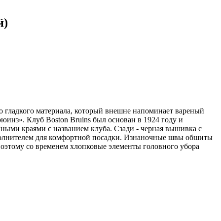
й)
го гладкого материала, который внешне напоминает вареный
юинз». Клуб Boston Bruins был основан в 1924 году и
анными краями с названием клуба. Сзади - черная вышивка с
аполнителем для комфортной посадки. Изнаночные швы обшиты
 поэтому со временем хлопковые элементы головного убора