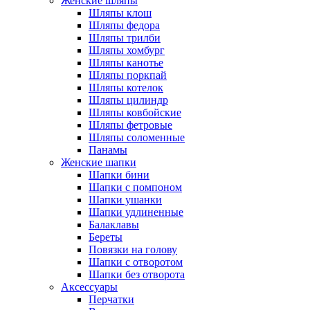
Женские шляпы
Шляпы клош
Шляпы федора
Шляпы трилби
Шляпы хомбург
Шляпы канотье
Шляпы поркпай
Шляпы котелок
Шляпы цилиндр
Шляпы ковбойские
Шляпы фетровые
Шляпы соломенные
Панамы
Женские шапки
Шапки бини
Шапки с помпоном
Шапки ушанки
Шапки удлиненные
Балаклавы
Береты
Повязки на голову
Шапки с отворотом
Шапки без отворота
Аксессуары
Перчатки