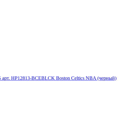
арт. HP12813-BCEBLCK Boston Celtics NBA (черный)