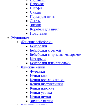
Варежки
Шарфы
Снуды
Перья для шляп
Ленты
Значки
Коробки для шляп
Подставки
Женщинам
Женские бейсболки
Бейсболки
Бейсболки с сеткой
Бейсболки с прямым козырьком
Козырьки
Бейсболки пятипанельки
Женские кепки
Фуражки
Кепки клош
Кепки восьмиклинки
Кепки шестиклинки
Кепки плоские
Кепки уточка
Кепки немки
Зимние кепки