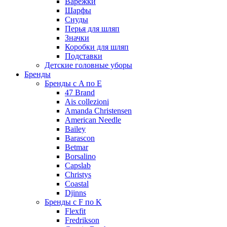
Варежки
Шарфы
Снуды
Перья для шляп
Значки
Коробки для шляп
Подставки
Детские головные уборы
Бренды
Бренды с A по E
47 Brand
Ais collezioni
Amanda Christensen
American Needle
Bailey
Barascon
Betmar
Borsalino
Capslab
Christys
Coastal
Djinns
Бренды с F по K
Flexfit
Fredrikson