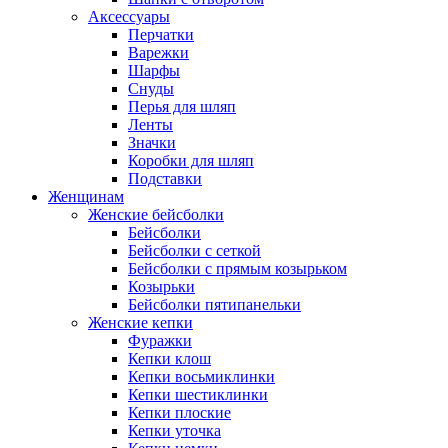
Аксессуары
Перчатки
Варежки
Шарфы
Снуды
Перья для шляп
Ленты
Значки
Коробки для шляп
Подставки
Женщинам
Женские бейсболки
Бейсболки
Бейсболки с сеткой
Бейсболки с прямым козырьком
Козырьки
Бейсболки пятипанельки
Женские кепки
Фуражки
Кепки клош
Кепки восьмиклинки
Кепки шестиклинки
Кепки плоские
Кепки уточка