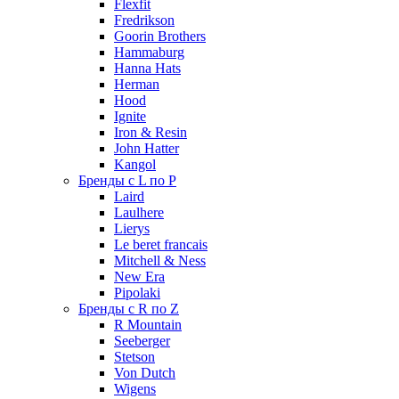
Flexfit
Fredrikson
Goorin Brothers
Hammaburg
Hanna Hats
Herman
Hood
Ignite
Iron & Resin
John Hatter
Kangol
Бренды с L по P
Laird
Laulhere
Lierys
Le beret francais
Mitchell & Ness
New Era
Pipolaki
Бренды с R по Z
R Mountain
Seeberger
Stetson
Von Dutch
Wigens