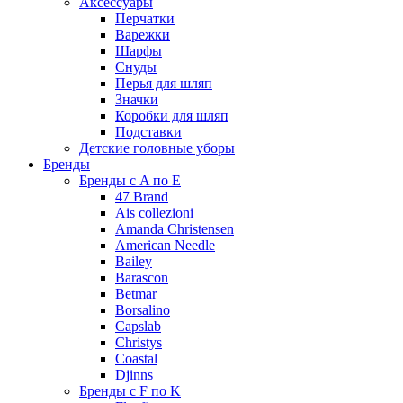
Аксессуары
Перчатки
Варежки
Шарфы
Снуды
Перья для шляп
Значки
Коробки для шляп
Подставки
Детские головные уборы
Бренды
Бренды с A по E
47 Brand
Ais collezioni
Amanda Christensen
American Needle
Bailey
Barascon
Betmar
Borsalino
Capslab
Christys
Coastal
Djinns
Бренды с F по K