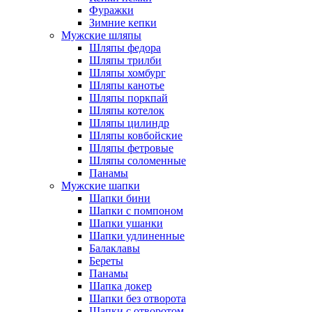
Фуражки
Зимние кепки
Мужские шляпы
Шляпы федора
Шляпы трилби
Шляпы хомбург
Шляпы канотье
Шляпы поркпай
Шляпы котелок
Шляпы цилиндр
Шляпы ковбойские
Шляпы фетровые
Шляпы соломенные
Панамы
Мужские шапки
Шапки бини
Шапки с помпоном
Шапки ушанки
Шапки удлиненные
Балаклавы
Береты
Панамы
Шапка докер
Шапки без отворота
Шапки с отворотом