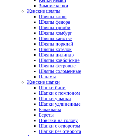
Кепки немки
Зимние кепки
Женские шляпы
Шляпы клош
Шляпы федора
Шляпы трилби
Шляпы хомбург
Шляпы канотье
Шляпы поркпай
Шляпы котелок
Шляпы цилиндр
Шляпы ковбойские
Шляпы фетровые
Шляпы соломенные
Панамы
Женские шапки
Шапки бини
Шапки с помпоном
Шапки ушанки
Шапки удлиненные
Балаклавы
Береты
Повязки на голову
Шапки с отворотом
Шапки без отворота