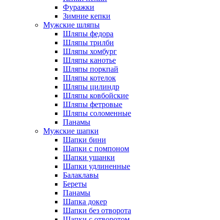
Фуражки
Зимние кепки
Мужские шляпы
Шляпы федора
Шляпы трилби
Шляпы хомбург
Шляпы канотье
Шляпы поркпай
Шляпы котелок
Шляпы цилиндр
Шляпы ковбойские
Шляпы фетровые
Шляпы соломенные
Панамы
Мужские шапки
Шапки бини
Шапки с помпоном
Шапки ушанки
Шапки удлиненные
Балаклавы
Береты
Панамы
Шапка докер
Шапки без отворота
Шапки с отворотом