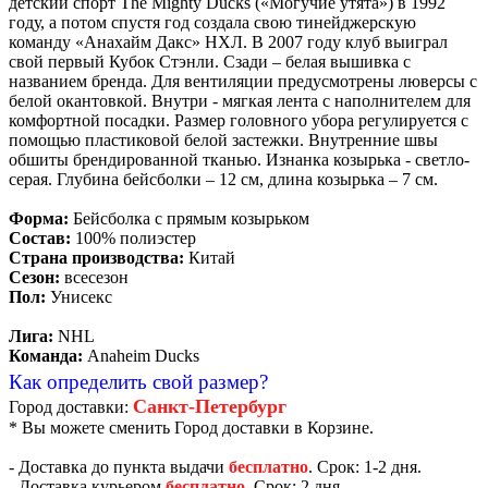
детский спорт The Mighty Ducks («Могучие утята») в 1992
году, а потом спустя год создала свою тинейджерскую
команду «Анахайм Дакс» НХЛ. В 2007 году клуб выиграл
свой первый Кубок Стэнли. Сзади – белая вышивка с
названием бренда. Для вентиляции предусмотрены люверсы с
белой окантовкой. Внутри - мягкая лента с наполнителем для
комфортной посадки. Размер головного убора регулируется с
помощью пластиковой белой застежки. Внутренние швы
обшиты брендированной тканью. Изнанка козырька - светло-
серая. Глубина бейсболки – 12 см, длина козырька – 7 см.
Форма:
Бейсболка с прямым козырьком
Состав:
100% полиэстер
Страна производства:
Китай
Сезон:
всесезон
Пол:
Унисекс
Лига:
NHL
Команда:
Anaheim Ducks
Как определить свой размер?
Санкт-Петербург
Город доставки:
* Вы можете сменить Город доставки в Корзине.
- Доставка до пункта выдачи
бесплатно
. Срок: 1-2 дня.
- Доставка курьером
бесплатно
. Срок: 2 дня.