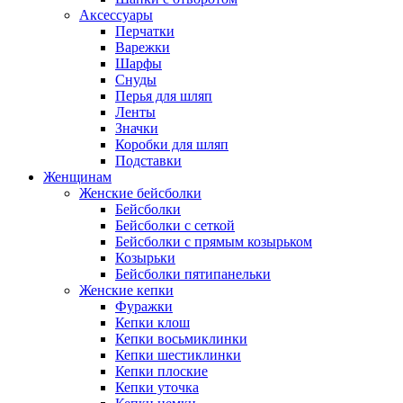
Аксессуары
Перчатки
Варежки
Шарфы
Снуды
Перья для шляп
Ленты
Значки
Коробки для шляп
Подставки
Женщинам
Женские бейсболки
Бейсболки
Бейсболки с сеткой
Бейсболки с прямым козырьком
Козырьки
Бейсболки пятипанельки
Женские кепки
Фуражки
Кепки клош
Кепки восьмиклинки
Кепки шестиклинки
Кепки плоские
Кепки уточка