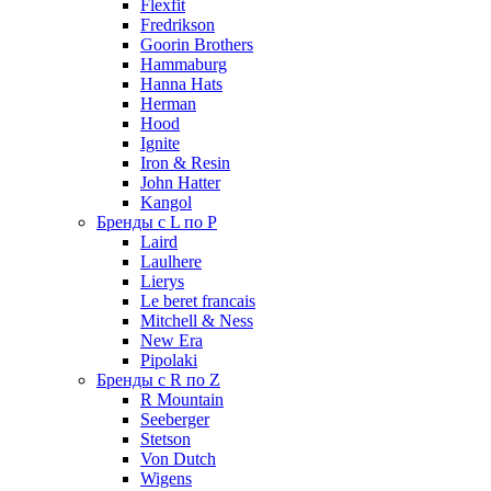
Flexfit
Fredrikson
Goorin Brothers
Hammaburg
Hanna Hats
Herman
Hood
Ignite
Iron & Resin
John Hatter
Kangol
Бренды с L по P
Laird
Laulhere
Lierys
Le beret francais
Mitchell & Ness
New Era
Pipolaki
Бренды с R по Z
R Mountain
Seeberger
Stetson
Von Dutch
Wigens