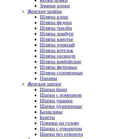
Кепки немки
Зимние кепки
Женские шляпы
Шляпы клош
Шляпы федора
Шляпы трилби
Шляпы хомбург
Шляпы канотье
Шляпы поркпай
Шляпы котелок
Шляпы цилиндр
Шляпы ковбойские
Шляпы фетровые
Шляпы соломенные
Панамы
Женские шапки
Шапки бини
Шапки с помпоном
Шапки ушанки
Шапки удлиненные
Балаклавы
Береты
Повязки на голову
Шапки с отворотом
Шапки без отворота