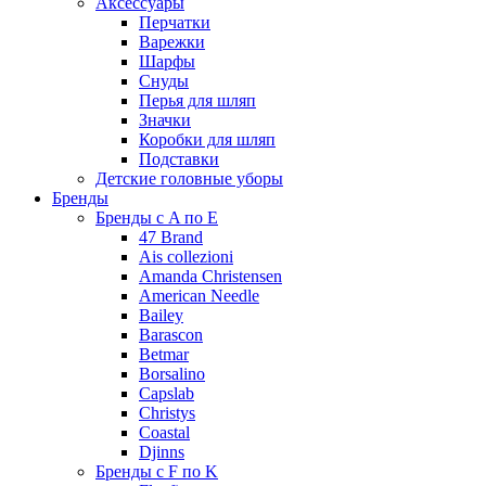
Аксессуары
Перчатки
Варежки
Шарфы
Снуды
Перья для шляп
Значки
Коробки для шляп
Подставки
Детские головные уборы
Бренды
Бренды с A по E
47 Brand
Ais collezioni
Amanda Christensen
American Needle
Bailey
Barascon
Betmar
Borsalino
Capslab
Christys
Coastal
Djinns
Бренды с F по K