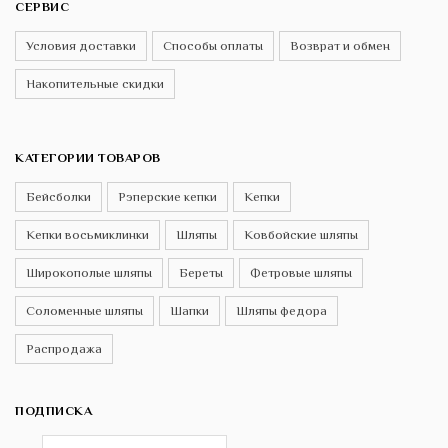
СЕРВИС
Условия доставки
Способы оплаты
Возврат и обмен
Накопительные скидки
КАТЕГОРИИ ТОВАРОВ
Бейсболки
Рэперские кепки
Кепки
Кепки восьмиклинки
Шляпы
Ковбойские шляпы
Широкополые шляпы
Береты
Фетровые шляпы
Соломенные шляпы
Шапки
Шляпы федора
Распродажа
ПОДПИСКА