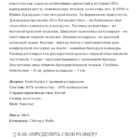
известна как одна из величайших династий в истории НБА,
выигравшая шесть чемпионских титулов за восемь лет. В 1990-е
Майкл Джордан стал звездой клуба. За фирменную прыгучесть
Джордана прозвали «Его Воздушество» - он буквально был
способен «зависнуть в воздухе». Пуговка на макушке - из
матовой красной экокожи. Широкая окантовка на козырьке - из
блестящей черной экокожи. Изнанка козырька - из красной
атласной ткани. Внутри - мягкая лента с наполнителем для
комфортной посадки, на ленте - нашивки бренда и команды.
Размер регулируется двухцветной красно-черной пластиковой
застежкой. Сзади - красная вышивка с названием бренда.
Внутренние швы обшиты брендированной тканью. Глубина
бейсболки – 11 см, длина козырька – 7 см.
Форма:
Бейсболка с прямым козырьком
Состав:
80% полиэстер - 20% полиуретан
Страна производства:
Китай
Сезон:
всесезон
Пол:
Унисекс
Лига:
NBA
Команда:
Chicago Bulls
КАК ОПРЕДЕЛИТЬ СВОЙ РАЗМЕР?