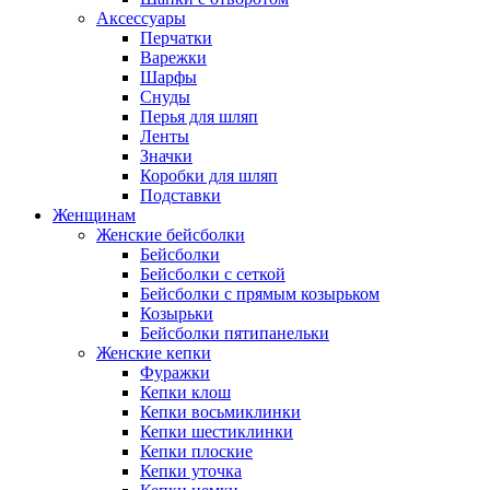
Аксессуары
Перчатки
Варежки
Шарфы
Снуды
Перья для шляп
Ленты
Значки
Коробки для шляп
Подставки
Женщинам
Женские бейсболки
Бейсболки
Бейсболки с сеткой
Бейсболки с прямым козырьком
Козырьки
Бейсболки пятипанельки
Женские кепки
Фуражки
Кепки клош
Кепки восьмиклинки
Кепки шестиклинки
Кепки плоские
Кепки уточка