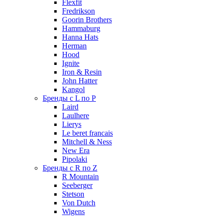
Flexfit
Fredrikson
Goorin Brothers
Hammaburg
Hanna Hats
Herman
Hood
Ignite
Iron & Resin
John Hatter
Kangol
Бренды с L по P
Laird
Laulhere
Lierys
Le beret francais
Mitchell & Ness
New Era
Pipolaki
Бренды с R по Z
R Mountain
Seeberger
Stetson
Von Dutch
Wigens