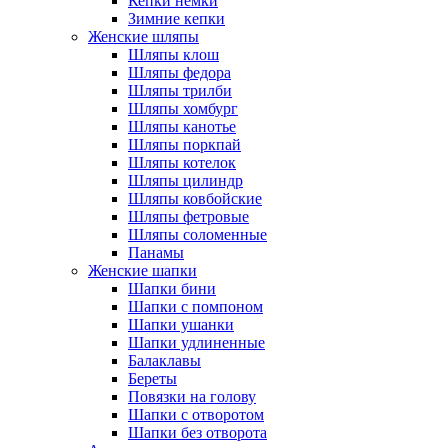
Кепки немки
Зимние кепки
Женские шляпы
Шляпы клош
Шляпы федора
Шляпы трилби
Шляпы хомбург
Шляпы канотье
Шляпы поркпай
Шляпы котелок
Шляпы цилиндр
Шляпы ковбойские
Шляпы фетровые
Шляпы соломенные
Панамы
Женские шапки
Шапки бини
Шапки с помпоном
Шапки ушанки
Шапки удлиненные
Балаклавы
Береты
Повязки на голову
Шапки с отворотом
Шапки без отворота