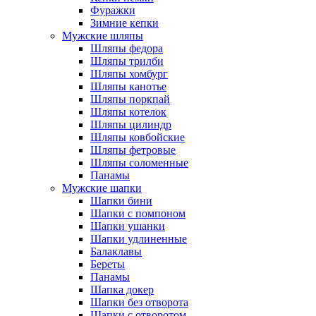
Фуражки
Зимние кепки
Мужские шляпы
Шляпы федора
Шляпы трилби
Шляпы хомбург
Шляпы канотье
Шляпы поркпай
Шляпы котелок
Шляпы цилиндр
Шляпы ковбойские
Шляпы фетровые
Шляпы соломенные
Панамы
Мужские шапки
Шапки бини
Шапки с помпоном
Шапки ушанки
Шапки удлиненные
Балаклавы
Береты
Панамы
Шапка докер
Шапки без отворота
Шапки с отворотом