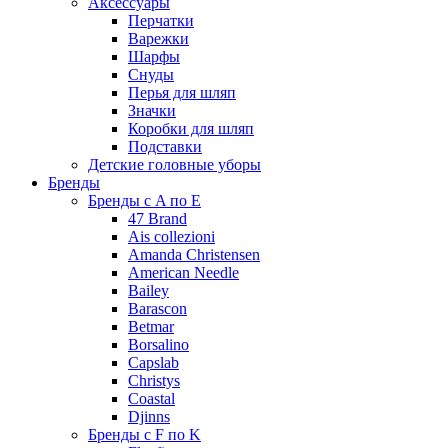
Аксессуары
Перчатки
Варежки
Шарфы
Снуды
Перья для шляп
Значки
Коробки для шляп
Подставки
Детские головные уборы
Бренды
Бренды с A по E
47 Brand
Ais collezioni
Amanda Christensen
American Needle
Bailey
Barascon
Betmar
Borsalino
Capslab
Christys
Coastal
Djinns
Бренды с F по K