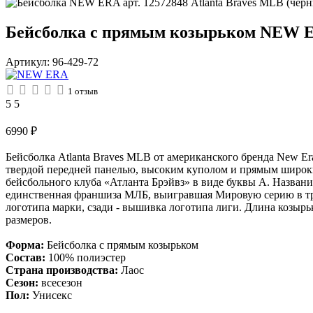
Бейсболка с прямым козырьком NEW ERA
Артикул:
96-429-72
1
отзыв
5
5
6990
₽
Бейсболка Atlanta Braves MLB от американского бренда New Er
твердой передней панелью, высоким куполом и прямым широки
бейсбольного клуба «Атланта Брэйвз» в виде буквы А. Названи
единственная франшиза МЛБ, выигравшая Мировую серию в трех
логотипа марки, сзади - вышивка логотипа лиги. Длина козырь
размеров.
Форма:
Бейсболка с прямым козырьком
Состав:
100% полиэстер
Страна производства:
Лаос
Сезон:
всесезон
Пол:
Унисекс