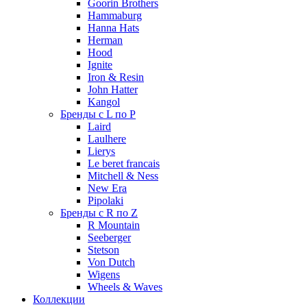
Goorin Brothers
Hammaburg
Hanna Hats
Herman
Hood
Ignite
Iron & Resin
John Hatter
Kangol
Бренды с L по P
Laird
Laulhere
Lierys
Le beret francais
Mitchell & Ness
New Era
Pipolaki
Бренды с R по Z
R Mountain
Seeberger
Stetson
Von Dutch
Wigens
Wheels & Waves
Коллекции