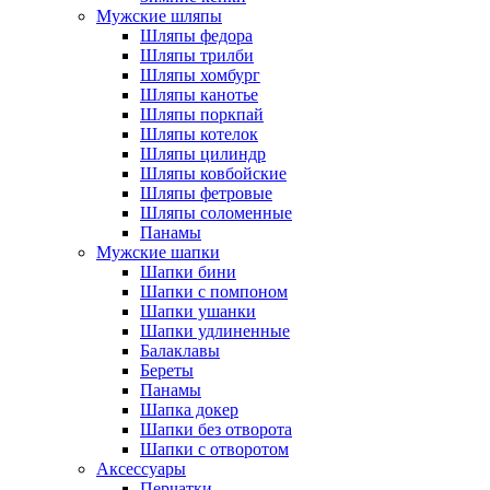
Мужские шляпы
Шляпы федора
Шляпы трилби
Шляпы хомбург
Шляпы канотье
Шляпы поркпай
Шляпы котелок
Шляпы цилиндр
Шляпы ковбойские
Шляпы фетровые
Шляпы соломенные
Панамы
Мужские шапки
Шапки бини
Шапки с помпоном
Шапки ушанки
Шапки удлиненные
Балаклавы
Береты
Панамы
Шапка докер
Шапки без отворота
Шапки с отворотом
Аксессуары
Перчатки