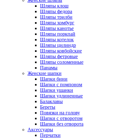
Женские шляпы
Шляпы клош
Шляпы федора
Шляпы трилби
Шляпы хомбург
Шляпы канотье
Шляпы поркпай
Шляпы котелок
Шляпы цилиндр
Шляпы ковбойские
Шляпы фетровые
Шляпы соломенные
Панамы
Женские шапки
Шапки бини
Шапки с помпоном
Шапки ушанки
Шапки удлиненные
Балаклавы
Береты
Повязки на голову
Шапки с отворотом
Шапки без отворота
Аксессуары
Перчатки