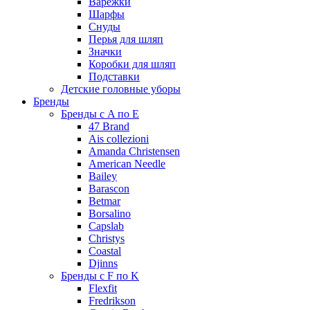
Варежки
Шарфы
Снуды
Перья для шляп
Значки
Коробки для шляп
Подставки
Детские головные уборы
Бренды
Бренды с A по E
47 Brand
Ais collezioni
Amanda Christensen
American Needle
Bailey
Barascon
Betmar
Borsalino
Capslab
Christys
Coastal
Djinns
Бренды с F по K
Flexfit
Fredrikson