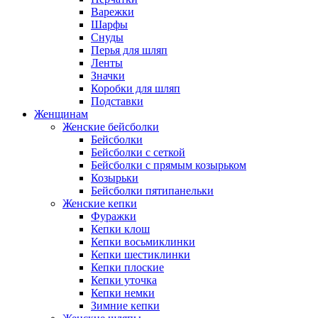
Варежки
Шарфы
Снуды
Перья для шляп
Ленты
Значки
Коробки для шляп
Подставки
Женщинам
Женские бейсболки
Бейсболки
Бейсболки с сеткой
Бейсболки с прямым козырьком
Козырьки
Бейсболки пятипанельки
Женские кепки
Фуражки
Кепки клош
Кепки восьмиклинки
Кепки шестиклинки
Кепки плоские
Кепки уточка
Кепки немки
Зимние кепки