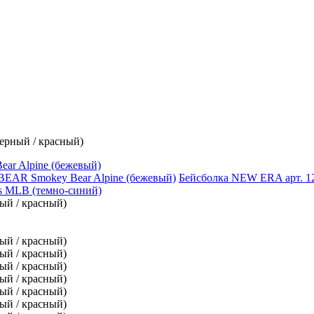
ерный / красный)
r Alpine (бежевый)
Бейсболка NEW ERA арт. 12