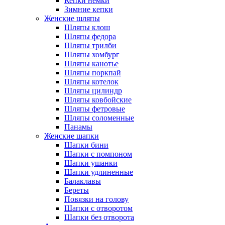
Кепки немки
Зимние кепки
Женские шляпы
Шляпы клош
Шляпы федора
Шляпы трилби
Шляпы хомбург
Шляпы канотье
Шляпы поркпай
Шляпы котелок
Шляпы цилиндр
Шляпы ковбойские
Шляпы фетровые
Шляпы соломенные
Панамы
Женские шапки
Шапки бини
Шапки с помпоном
Шапки ушанки
Шапки удлиненные
Балаклавы
Береты
Повязки на голову
Шапки с отворотом
Шапки без отворота