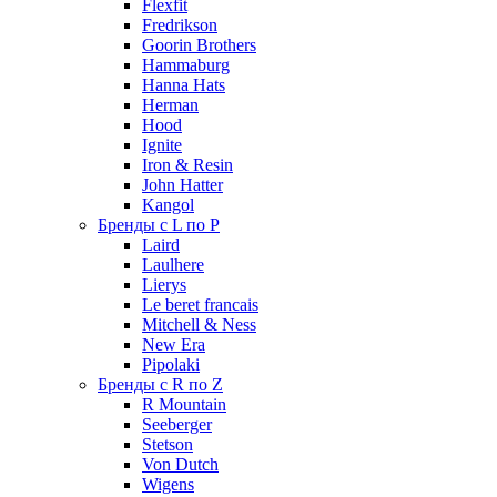
Flexfit
Fredrikson
Goorin Brothers
Hammaburg
Hanna Hats
Herman
Hood
Ignite
Iron & Resin
John Hatter
Kangol
Бренды с L по P
Laird
Laulhere
Lierys
Le beret francais
Mitchell & Ness
New Era
Pipolaki
Бренды с R по Z
R Mountain
Seeberger
Stetson
Von Dutch
Wigens