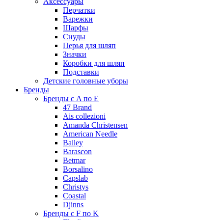
Аксессуары
Перчатки
Варежки
Шарфы
Снуды
Перья для шляп
Значки
Коробки для шляп
Подставки
Детские головные уборы
Бренды
Бренды с A по E
47 Brand
Ais collezioni
Amanda Christensen
American Needle
Bailey
Barascon
Betmar
Borsalino
Capslab
Christys
Coastal
Djinns
Бренды с F по K