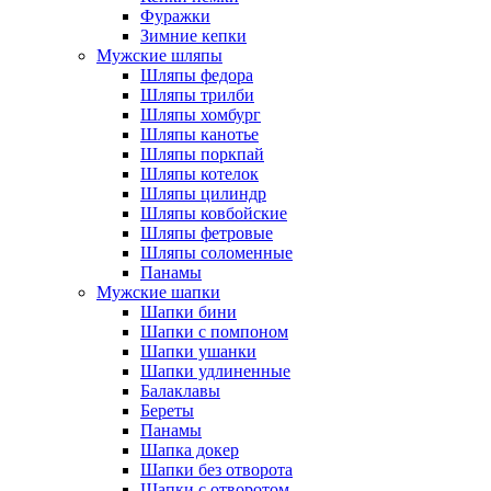
Фуражки
Зимние кепки
Мужские шляпы
Шляпы федора
Шляпы трилби
Шляпы хомбург
Шляпы канотье
Шляпы поркпай
Шляпы котелок
Шляпы цилиндр
Шляпы ковбойские
Шляпы фетровые
Шляпы соломенные
Панамы
Мужские шапки
Шапки бини
Шапки с помпоном
Шапки ушанки
Шапки удлиненные
Балаклавы
Береты
Панамы
Шапка докер
Шапки без отворота
Шапки с отворотом