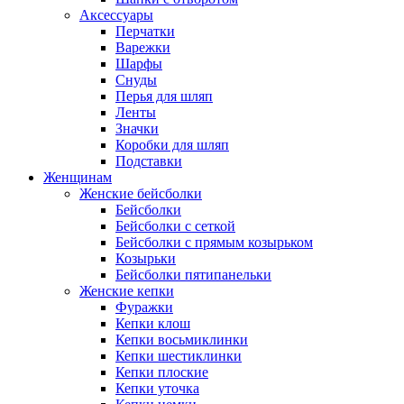
Аксессуары
Перчатки
Варежки
Шарфы
Снуды
Перья для шляп
Ленты
Значки
Коробки для шляп
Подставки
Женщинам
Женские бейсболки
Бейсболки
Бейсболки с сеткой
Бейсболки с прямым козырьком
Козырьки
Бейсболки пятипанельки
Женские кепки
Фуражки
Кепки клош
Кепки восьмиклинки
Кепки шестиклинки
Кепки плоские
Кепки уточка