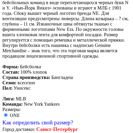
бейсбольных команд в виде переплетающихся черных букв N
и Y. «Нью-Йорк Янкиз» основаны и играют в МЛБ с 1901
года. Сбоку вышит черный логотип бренда NE. Для
вентиляции предусмотрены люверсы. Длина козырька – 7 см,
глубина – 11 см. Изнаночные швы обтянуты тканью с
фирменными логотипами New Era. По окружности головы
вшита хлопковая лента для комфортной посадки. Размер
регулируется с помощью ремешка и металлической пряжки.
Внутри бейсболки есть нашивка с надписью Genuine
Merchandise – знак того, что эта торговая марка является
продавцом лицензионной спортивной одежды.
Форма:
Бейсболка
Состав:
100% хлопок
Страна производства:
Бангладеш
Сезон:
всесезон
Пол:
Унисекс
Лига:
MLB
Команда:
New York Yankees
Размеры:
ONE
Как определить свой размер?
Санкт-Петербург
Город доставки: