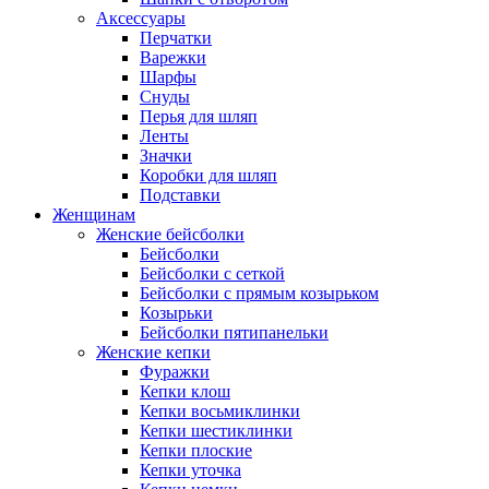
Аксессуары
Перчатки
Варежки
Шарфы
Снуды
Перья для шляп
Ленты
Значки
Коробки для шляп
Подставки
Женщинам
Женские бейсболки
Бейсболки
Бейсболки с сеткой
Бейсболки с прямым козырьком
Козырьки
Бейсболки пятипанельки
Женские кепки
Фуражки
Кепки клош
Кепки восьмиклинки
Кепки шестиклинки
Кепки плоские
Кепки уточка