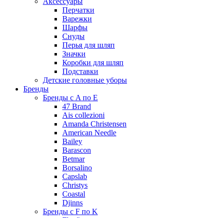
Аксессуары
Перчатки
Варежки
Шарфы
Снуды
Перья для шляп
Значки
Коробки для шляп
Подставки
Детские головные уборы
Бренды
Бренды с A по E
47 Brand
Ais collezioni
Amanda Christensen
American Needle
Bailey
Barascon
Betmar
Borsalino
Capslab
Christys
Coastal
Djinns
Бренды с F по K