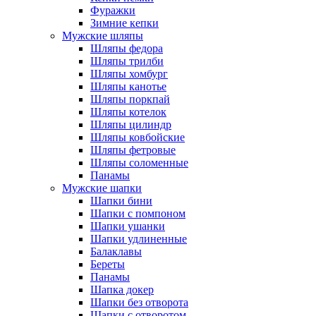
Фуражки
Зимние кепки
Мужские шляпы
Шляпы федора
Шляпы трилби
Шляпы хомбург
Шляпы канотье
Шляпы поркпай
Шляпы котелок
Шляпы цилиндр
Шляпы ковбойские
Шляпы фетровые
Шляпы соломенные
Панамы
Мужские шапки
Шапки бини
Шапки с помпоном
Шапки ушанки
Шапки удлиненные
Балаклавы
Береты
Панамы
Шапка докер
Шапки без отворота
Шапки с отворотом