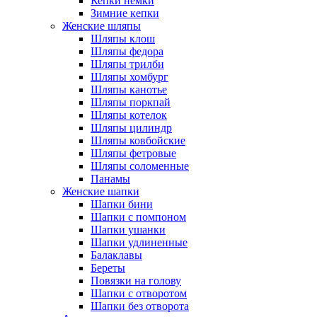
Кепки немки
Зимние кепки
Женские шляпы
Шляпы клош
Шляпы федора
Шляпы трилби
Шляпы хомбург
Шляпы канотье
Шляпы поркпай
Шляпы котелок
Шляпы цилиндр
Шляпы ковбойские
Шляпы фетровые
Шляпы соломенные
Панамы
Женские шапки
Шапки бини
Шапки с помпоном
Шапки ушанки
Шапки удлиненные
Балаклавы
Береты
Повязки на голову
Шапки с отворотом
Шапки без отворота