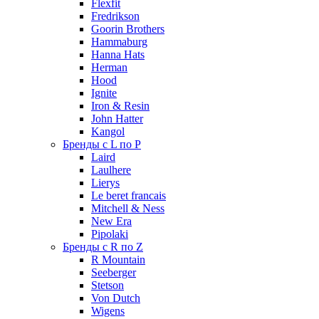
Flexfit
Fredrikson
Goorin Brothers
Hammaburg
Hanna Hats
Herman
Hood
Ignite
Iron & Resin
John Hatter
Kangol
Бренды с L по P
Laird
Laulhere
Lierys
Le beret francais
Mitchell & Ness
New Era
Pipolaki
Бренды с R по Z
R Mountain
Seeberger
Stetson
Von Dutch
Wigens