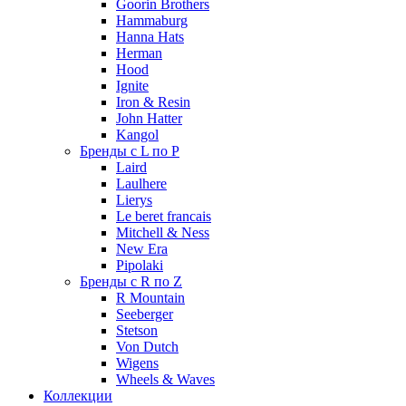
Goorin Brothers
Hammaburg
Hanna Hats
Herman
Hood
Ignite
Iron & Resin
John Hatter
Kangol
Бренды с L по P
Laird
Laulhere
Lierys
Le beret francais
Mitchell & Ness
New Era
Pipolaki
Бренды с R по Z
R Mountain
Seeberger
Stetson
Von Dutch
Wigens
Wheels & Waves
Коллекции