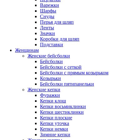
Варежки
Шарфы
Снуды
Перья для шляп
Ленты
Значки
Коробки для шляп
Подставки
Женщинам
Женские бейсболки
Бейсболки
Бейсболки с сеткой
Бейсболки с прямым козырьком
Козырьки
Бейсболки пятипанельки
Женские кепки
Фуражки
Кепки клош
Кепки восьмиклинки
Кепки шестиклинки
Кепки плоские
Кепки уточка
Кепки немки
Зимние кепки