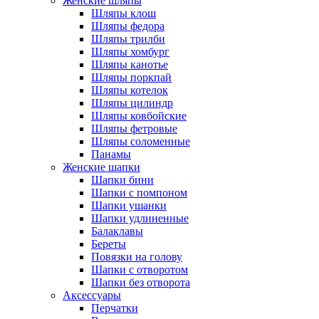
Женские шляпы
Шляпы клош
Шляпы федора
Шляпы трилби
Шляпы хомбург
Шляпы канотье
Шляпы поркпай
Шляпы котелок
Шляпы цилиндр
Шляпы ковбойские
Шляпы фетровые
Шляпы соломенные
Панамы
Женские шапки
Шапки бини
Шапки с помпоном
Шапки ушанки
Шапки удлиненные
Балаклавы
Береты
Повязки на голову
Шапки с отворотом
Шапки без отворота
Аксессуары
Перчатки