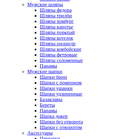
Мужские шляпы
Шляпы федора
Шляпы трилби
Шляпы хомбург
Шляпы канотье
Шляпы поркпай
Шляпы котелок
Шляпы цилиндр
Шляпы ковбойские
Шляпы фетровые
Шляпы соломенные
Панамы
Мужские шапки
Шапки бини
Шапки с помпоном
Шапки ушанки
Шапки удлиненные
Балаклавы
Береты
Панамы
Шапка докер
Шапки без отворота
Шапки с отворотом
Аксессуары
Перчатки