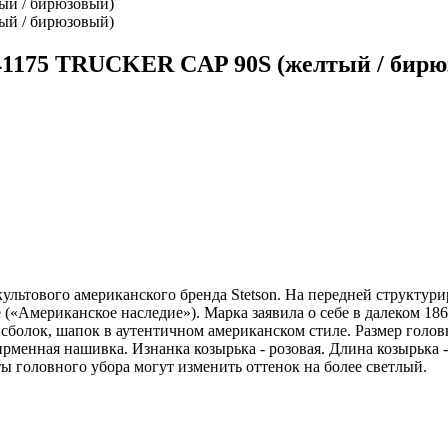
741175 TRUCKER CAP 90S (желтый / бирю
льтового американского бренда Stetson. На передней структури
ge («Американское наследие»). Марка заявила о себе в далеком 1
йсболок, шапок в аутентичном американском стиле. Размер голов
рменная нашивка. Изнанка козырька - розовая. Длина козырька -
ы головного убора могут изменить оттенок на более светлый.