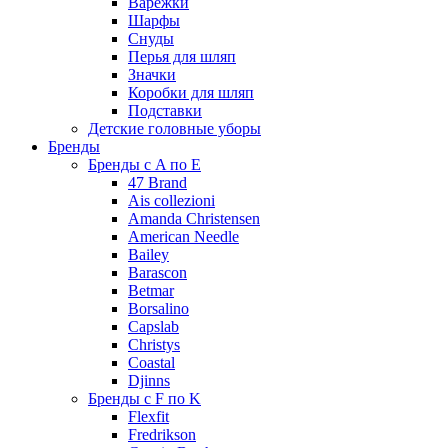
Варежки
Шарфы
Снуды
Перья для шляп
Значки
Коробки для шляп
Подставки
Детские головные уборы
Бренды
Бренды с A по E
47 Brand
Ais collezioni
Amanda Christensen
American Needle
Bailey
Barascon
Betmar
Borsalino
Capslab
Christys
Coastal
Djinns
Бренды с F по K
Flexfit
Fredrikson