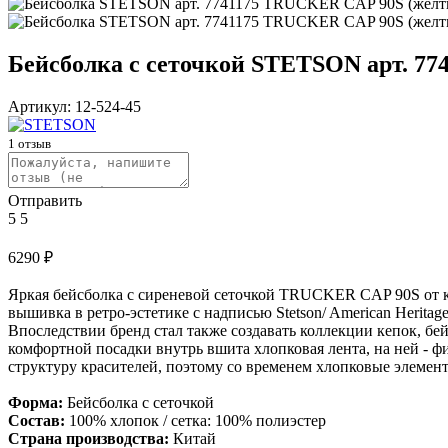
Бейсболка с сеточкой STETSON арт. 7
Артикул:
12-524-45
1
отзыв
Отправить
5
5
6290
₽
Яркая бейсболка с сиреневой сеточкой TRUCKER CAP 90S от ку
вышивка в ретро-эстетике с надписью Stetson/ American Herita
Впоследствии бренд стал также создавать коллекции кепок, бе
комфортной посадки внутрь вшита хлопковая лента, на ней - фи
структуру красителей, поэтому со временем хлопковые элемент
Форма:
Бейсболка с сеточкой
Состав:
100% хлопок / сетка: 100% полиэстер
Страна производства:
Китай