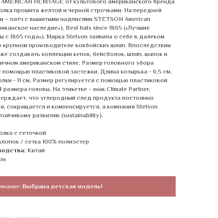
AMERICAN HERITAGE от культового американского бренда
болка прошита желтой и черной строчками. На передней
и – патч с вышитыми надписями STETSON American
риканское наследие»), Best hats since 1865 («Лучшие
 с 1865 года»). Марка Stetson заявила о себе в далеком
 о крупном производителе ковбойских шляп. Впоследствии
кже создавать коллекции кепок, бейсболок, шляп, шапок и
тичном американском стиле. Размер головного убора
с помощью пластиковой застежки. Длина козырька - 6,5 см,
олки - 11 см. Размер регулируется с помощью пластиковой
 размера головы. На этикетке - знак Climate Partner,
ерждает, что углеродный след продукта постоянно
я, сокращается и компенсируется, а компания Stetson
тойчивому развитию (sustainability).
олка с сеточкой
хлопок / сетка 100% полиэстер
водства:
Китай
он
имание:
Выбрана детская модель!