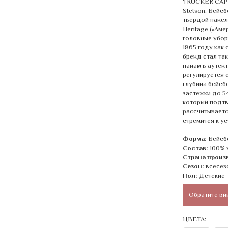
TRUCKER CAP 
Stetson. Бейс
твердой панел
Heritage («Аме
головные уборы
1865 году как
бренд стал та
панам в аутен
регулируется 
глубина бейсб
застежки до 54
который подтв
рассчитываетс
стремится к ус
Форма:
Бейсб
Состав:
100% 
Страна произ
Сезон:
всесез
Пол:
Детские
Обратите вн
ЦВЕТА: