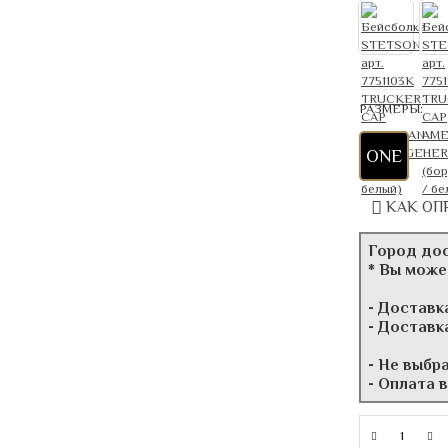
РАЗМЕРЫ:
ONE
КАК ОП
Город до
* Вы може
- Доставк
- Доставк
- Не выбр
- Оплата 