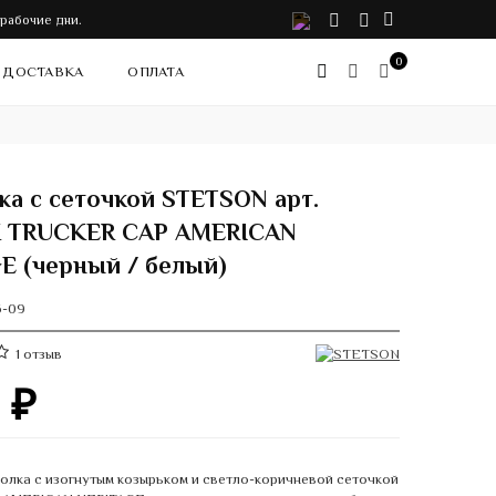
VK
Telegram
Instagram
 рабочие дни.
0
ДОСТАВКА
ОПЛАТА
ка с сеточкой STETSON арт.
K TRUCKER CAP AMERICAN
E (черный / белый)
6-09
1
отзыв
0
₽
олка с изогнутым козырьком и светло-коричневой сеточкой