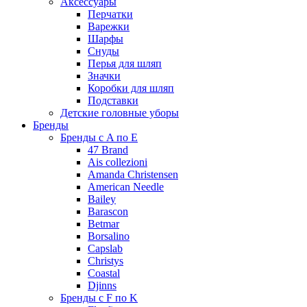
Аксессуары
Перчатки
Варежки
Шарфы
Снуды
Перья для шляп
Значки
Коробки для шляп
Подставки
Детские головные уборы
Бренды
Бренды с A по E
47 Brand
Ais collezioni
Amanda Christensen
American Needle
Bailey
Barascon
Betmar
Borsalino
Capslab
Christys
Coastal
Djinns
Бренды с F по K