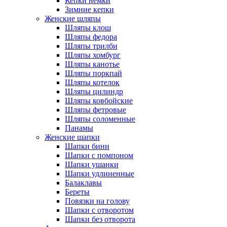
Кепки немки
Зимние кепки
Женские шляпы
Шляпы клош
Шляпы федора
Шляпы трилби
Шляпы хомбург
Шляпы канотье
Шляпы поркпай
Шляпы котелок
Шляпы цилиндр
Шляпы ковбойские
Шляпы фетровые
Шляпы соломенные
Панамы
Женские шапки
Шапки бини
Шапки с помпоном
Шапки ушанки
Шапки удлиненные
Балаклавы
Береты
Повязки на голову
Шапки с отворотом
Шапки без отворота