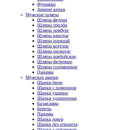
Фуражки
Зимние кепки
Мужские шляпы
Шляпы федора
Шляпы трилби
Шляпы хомбург
Шляпы канотье
Шляпы поркпай
Шляпы котелок
Шляпы цилиндр
Шляпы ковбойские
Шляпы фетровые
Шляпы соломенные
Панамы
Мужские шапки
Шапки бини
Шапки с помпоном
Шапки ушанки
Шапки удлиненные
Балаклавы
Береты
Панамы
Шапка докер
Шапки без отворота
Шапки с отворотом