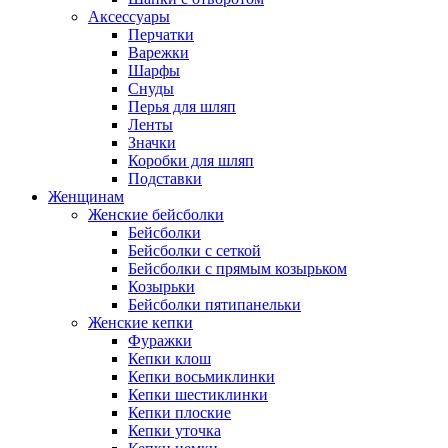
Аксессуары
Перчатки
Варежки
Шарфы
Снуды
Перья для шляп
Ленты
Значки
Коробки для шляп
Подставки
Женщинам
Женские бейсболки
Бейсболки
Бейсболки с сеткой
Бейсболки с прямым козырьком
Козырьки
Бейсболки пятипанельки
Женские кепки
Фуражки
Кепки клош
Кепки восьмиклинки
Кепки шестиклинки
Кепки плоские
Кепки уточка