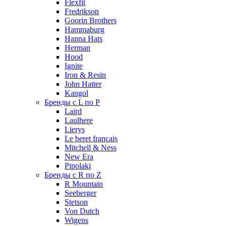
Flexfit
Fredrikson
Goorin Brothers
Hammaburg
Hanna Hats
Herman
Hood
Ignite
Iron & Resin
John Hatter
Kangol
Бренды с L по P
Laird
Laulhere
Lierys
Le beret francais
Mitchell & Ness
New Era
Pipolaki
Бренды с R по Z
R Mountain
Seeberger
Stetson
Von Dutch
Wigens