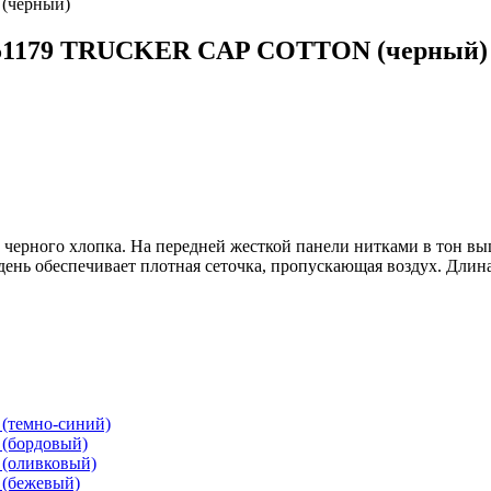
7751179 TRUCKER CAP COTTON (черный)
рного хлопка. На передней жесткой панели нитками в тон выши
ь обеспечивает плотная сеточка, пропускающая воздух. Длина ко