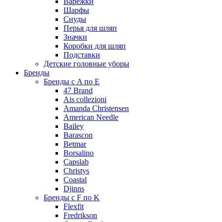
Варежки
Шарфы
Снуды
Перья для шляп
Значки
Коробки для шляп
Подставки
Детские головные уборы
Бренды
Бренды с A по E
47 Brand
Ais collezioni
Amanda Christensen
American Needle
Bailey
Barascon
Betmar
Borsalino
Capslab
Christys
Coastal
Djinns
Бренды с F по K
Flexfit
Fredrikson