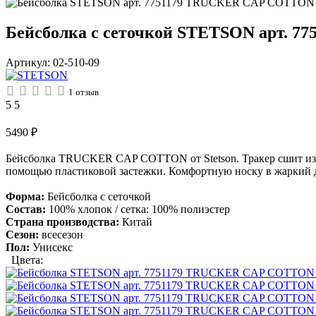
Бейсболка с сеточкой STETSON арт. 
Артикул:
02-510-09
1
отзыв
5
5
5490
₽
Бейсболка TRUCKER CAP COTTON от Stetson. Тракер сшит из че
помощью пластиковой застежки. Комфортную носку в жаркий ден
Форма:
Бейсболка с сеточкой
Состав:
100% хлопок / сетка: 100% полиэстер
Страна производства:
Китай
Сезон:
всесезон
Пол:
Унисекс
Цвета: