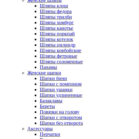
Женские шляпы
Шляпы клош
Шляпы федора
Шляпы трилби
Шляпы хомбург
Шляпы канотье
Шляпы поркпай
Шляпы котелок
Шляпы цилиндр
Шляпы ковбойские
Шляпы фетровые
Шляпы соломенные
Панамы
Женские шапки
Шапки бини
Шапки с помпоном
Шапки ушанки
Шапки удлиненные
Балаклавы
Береты
Повязки на голову
Шапки с отворотом
Шапки без отворота
Аксессуары
Перчатки