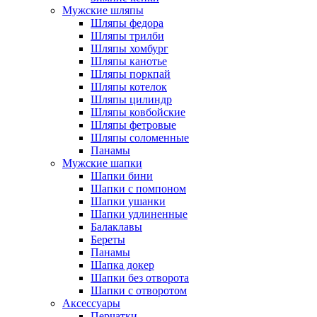
Мужские шляпы
Шляпы федора
Шляпы трилби
Шляпы хомбург
Шляпы канотье
Шляпы поркпай
Шляпы котелок
Шляпы цилиндр
Шляпы ковбойские
Шляпы фетровые
Шляпы соломенные
Панамы
Мужские шапки
Шапки бини
Шапки с помпоном
Шапки ушанки
Шапки удлиненные
Балаклавы
Береты
Панамы
Шапка докер
Шапки без отворота
Шапки с отворотом
Аксессуары
Перчатки