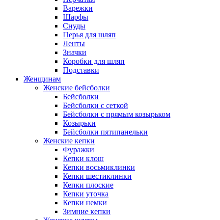
Варежки
Шарфы
Снуды
Перья для шляп
Ленты
Значки
Коробки для шляп
Подставки
Женщинам
Женские бейсболки
Бейсболки
Бейсболки с сеткой
Бейсболки с прямым козырьком
Козырьки
Бейсболки пятипанельки
Женские кепки
Фуражки
Кепки клош
Кепки восьмиклинки
Кепки шестиклинки
Кепки плоские
Кепки уточка
Кепки немки
Зимние кепки