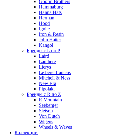
Goorin Brothers
Hammaburg
Hanna Hats
Herman
Hood
Ignite
Iron & Resin
John Hatter
Kangol
Бренды с L по P
Laird
Laulhere
Lierys
Le beret francais
Mitchell & Ness
New Era
Pipolaki
Бренды с R по Z
R Mountain
Seeberger
Stetson
Von Dutch
Wigens
Wheels & Waves
Коллекции