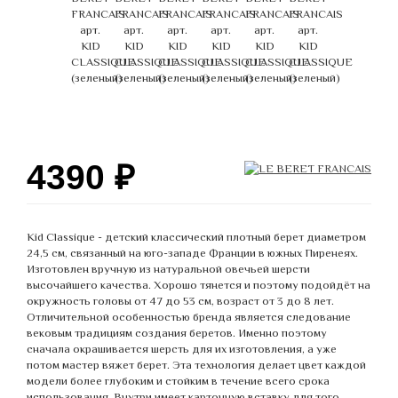
4390
₽
Kid Classique - детский классический плотный берет диаметром
24,5 см, связанный на юго-западе Франции в южных Пиренеях.
Изготовлен вручную из натуральной овечьей шерсти
высочайшего качества. Хорошо тянется и поэтому подойдёт на
окружность головы от 47 до 53 см, возраст от 3 до 8 лет.
Отличительной особенностью бренда является следование
вековым традициям создания беретов. Именно поэтому
сначала окрашивается шерсть для их изготовления, а уже
потом мастер вяжет берет. Эта технология делает цвет каждой
модели более глубоким и стойким в течение всего срока
использования. Внутри имеет картонную вставку для того,