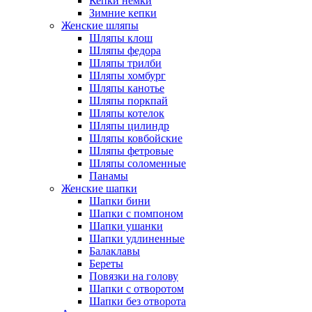
Кепки немки
Зимние кепки
Женские шляпы
Шляпы клош
Шляпы федора
Шляпы трилби
Шляпы хомбург
Шляпы канотье
Шляпы поркпай
Шляпы котелок
Шляпы цилиндр
Шляпы ковбойские
Шляпы фетровые
Шляпы соломенные
Панамы
Женские шапки
Шапки бини
Шапки с помпоном
Шапки ушанки
Шапки удлиненные
Балаклавы
Береты
Повязки на голову
Шапки с отворотом
Шапки без отворота