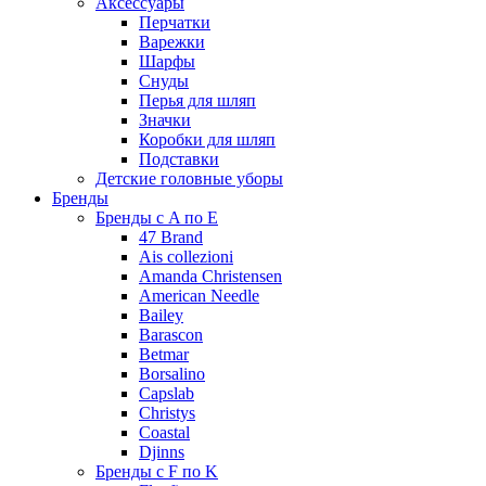
Аксессуары
Перчатки
Варежки
Шарфы
Снуды
Перья для шляп
Значки
Коробки для шляп
Подставки
Детские головные уборы
Бренды
Бренды с A по E
47 Brand
Ais collezioni
Amanda Christensen
American Needle
Bailey
Barascon
Betmar
Borsalino
Capslab
Christys
Coastal
Djinns
Бренды с F по K