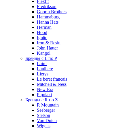
Flexfit
Fredrikson
Goorin Brothers
Hammaburg
Hanna Hats
Herman
Hood
Ignite
Iron & Resin
John Hatter
Kangol
Бренды с L по P
Laird
Laulhere
Lierys
Le beret francais
Mitchell & Ness
New Era
Pipolaki
Бренды с R по Z
R Mountain
Seeberger
Stetson
Von Dutch
Wigens