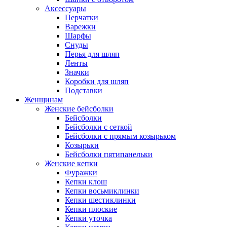
Аксессуары
Перчатки
Варежки
Шарфы
Снуды
Перья для шляп
Ленты
Значки
Коробки для шляп
Подставки
Женщинам
Женские бейсболки
Бейсболки
Бейсболки с сеткой
Бейсболки с прямым козырьком
Козырьки
Бейсболки пятипанельки
Женские кепки
Фуражки
Кепки клош
Кепки восьмиклинки
Кепки шестиклинки
Кепки плоские
Кепки уточка