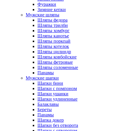
Фуражки
Зимние кепки
Мужские шляпы
Шляпы федора
Шляпы трилби
Шляпы хомбург
Шляпы канотье
Шляпы поркпай
Шляпы котелок
Шляпы цилиндр
Шляпы ковбойские
Шляпы фетровые
Шляпы соломенные
Панамы
Мужские шапки
Шапки бини
Шапки с помпоном
Шапки ушанки
Шапки удлиненные
Балаклавы
Береты
Панамы
Шапка докер
Шапки без отворота
Шапки с отворотом