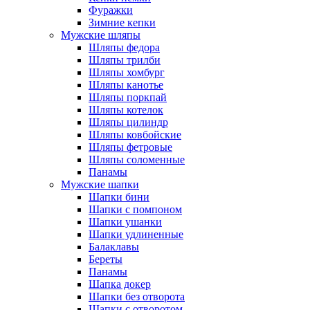
Фуражки
Зимние кепки
Мужские шляпы
Шляпы федора
Шляпы трилби
Шляпы хомбург
Шляпы канотье
Шляпы поркпай
Шляпы котелок
Шляпы цилиндр
Шляпы ковбойские
Шляпы фетровые
Шляпы соломенные
Панамы
Мужские шапки
Шапки бини
Шапки с помпоном
Шапки ушанки
Шапки удлиненные
Балаклавы
Береты
Панамы
Шапка докер
Шапки без отворота
Шапки с отворотом