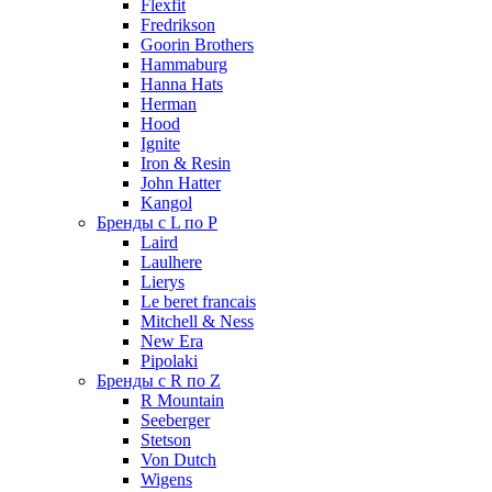
Flexfit
Fredrikson
Goorin Brothers
Hammaburg
Hanna Hats
Herman
Hood
Ignite
Iron & Resin
John Hatter
Kangol
Бренды с L по P
Laird
Laulhere
Lierys
Le beret francais
Mitchell & Ness
New Era
Pipolaki
Бренды с R по Z
R Mountain
Seeberger
Stetson
Von Dutch
Wigens