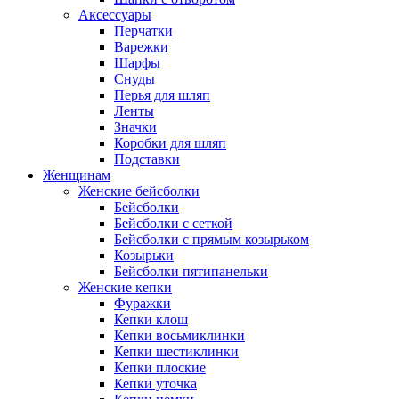
Аксессуары
Перчатки
Варежки
Шарфы
Снуды
Перья для шляп
Ленты
Значки
Коробки для шляп
Подставки
Женщинам
Женские бейсболки
Бейсболки
Бейсболки с сеткой
Бейсболки с прямым козырьком
Козырьки
Бейсболки пятипанельки
Женские кепки
Фуражки
Кепки клош
Кепки восьмиклинки
Кепки шестиклинки
Кепки плоские
Кепки уточка