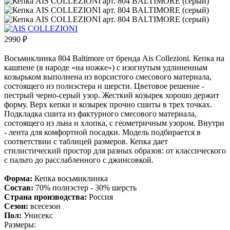
2990
₽
Восьмиклинка 804 Baltimore от бренда Ais Collezioni. Кепка на
кашпене (в народе «на ножке») с изогнутым удлиненным
козырьком выполнена из ворсистого смесового материала,
состоящего из полиэстера и шерсти. Цветовое решение -
пестрый черно-серый узор. Жесткий козырек хорошо держит
форму. Верх кепки и козырек прочно сшиты в трех точках.
Подкладка сшита из фактурного смесового материала,
состоящего из льна и хлопка, с геометричным узором. Внутри
- лента для комфортной посадки. Модель подбирается в
соответствии с таблицей размеров. Кепка дает
стилистический простор для разных образов: от классического
с пальто до расслабленного с джинсовкой.
Форма:
Кепка восьмиклинка
Состав:
70% полиэстер - 30% шерсть
Страна производства:
Россия
Сезон:
всесезон
Пол:
Унисекс
Размеры: