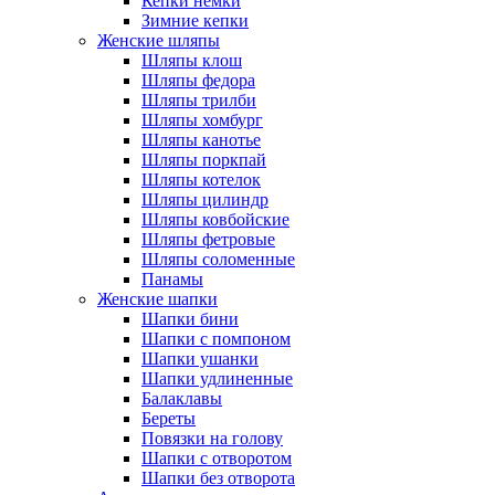
Кепки немки
Зимние кепки
Женские шляпы
Шляпы клош
Шляпы федора
Шляпы трилби
Шляпы хомбург
Шляпы канотье
Шляпы поркпай
Шляпы котелок
Шляпы цилиндр
Шляпы ковбойские
Шляпы фетровые
Шляпы соломенные
Панамы
Женские шапки
Шапки бини
Шапки с помпоном
Шапки ушанки
Шапки удлиненные
Балаклавы
Береты
Повязки на голову
Шапки с отворотом
Шапки без отворота