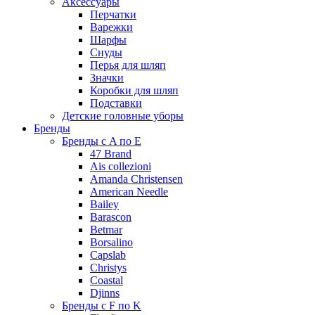
Аксессуары
Перчатки
Варежки
Шарфы
Снуды
Перья для шляп
Значки
Коробки для шляп
Подставки
Детские головные уборы
Бренды
Бренды с A по E
47 Brand
Ais collezioni
Amanda Christensen
American Needle
Bailey
Barascon
Betmar
Borsalino
Capslab
Christys
Coastal
Djinns
Бренды с F по K