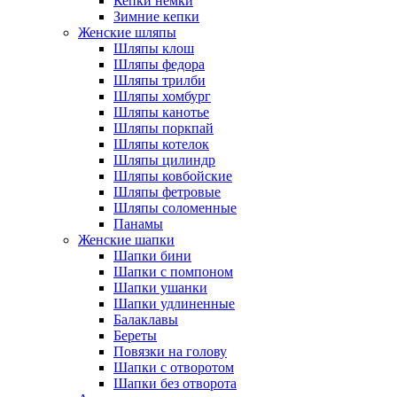
Кепки немки
Зимние кепки
Женские шляпы
Шляпы клош
Шляпы федора
Шляпы трилби
Шляпы хомбург
Шляпы канотье
Шляпы поркпай
Шляпы котелок
Шляпы цилиндр
Шляпы ковбойские
Шляпы фетровые
Шляпы соломенные
Панамы
Женские шапки
Шапки бини
Шапки с помпоном
Шапки ушанки
Шапки удлиненные
Балаклавы
Береты
Повязки на голову
Шапки с отворотом
Шапки без отворота