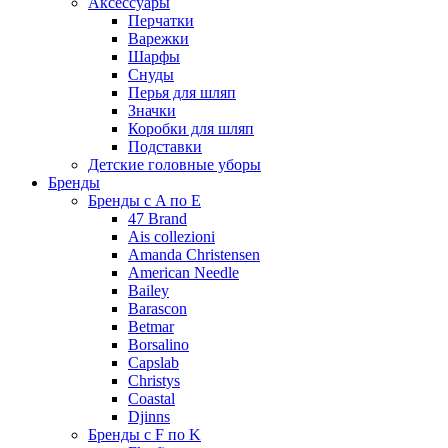
Аксессуары
Перчатки
Варежки
Шарфы
Снуды
Перья для шляп
Значки
Коробки для шляп
Подставки
Детские головные уборы
Бренды
Бренды с A по E
47 Brand
Ais collezioni
Amanda Christensen
American Needle
Bailey
Barascon
Betmar
Borsalino
Capslab
Christys
Coastal
Djinns
Бренды с F по K