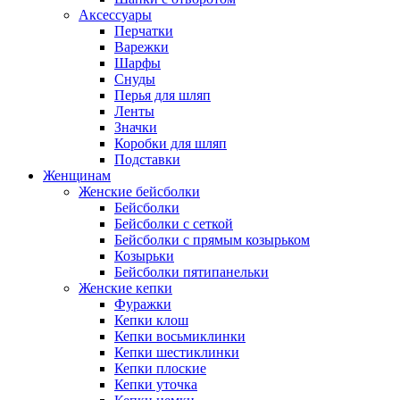
Аксессуары
Перчатки
Варежки
Шарфы
Снуды
Перья для шляп
Ленты
Значки
Коробки для шляп
Подставки
Женщинам
Женские бейсболки
Бейсболки
Бейсболки с сеткой
Бейсболки с прямым козырьком
Козырьки
Бейсболки пятипанельки
Женские кепки
Фуражки
Кепки клош
Кепки восьмиклинки
Кепки шестиклинки
Кепки плоские
Кепки уточка