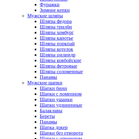
Фуражки
Зимние кепки
Мужские шляпы
Шляпы федора
Шляпы трилби
Шляпы хомбург
Шляпы канотье
Шляпы поркпай
Шляпы котелок
Шляпы цилиндр
Шляпы ковбойские
Шляпы фетровые
Шляпы соломенные
Панамы
Мужские шапки
Шапки бини
Шапки с помпоном
Шапки ушанки
Шапки удлиненные
Балаклавы
Береты
Панамы
Шапка докер
Шапки без отворота
Шапки с отворотом