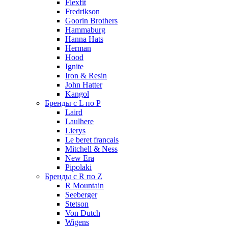
Flexfit
Fredrikson
Goorin Brothers
Hammaburg
Hanna Hats
Herman
Hood
Ignite
Iron & Resin
John Hatter
Kangol
Бренды с L по P
Laird
Laulhere
Lierys
Le beret francais
Mitchell & Ness
New Era
Pipolaki
Бренды с R по Z
R Mountain
Seeberger
Stetson
Von Dutch
Wigens