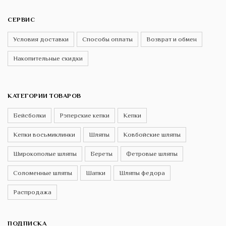
СЕРВИС
Условия доставки
Способы оплаты
Возврат и обмен
Накопительные скидки
КАТЕГОРИИ ТОВАРОВ
Бейсболки
Рэперские кепки
Кепки
Кепки восьмиклинки
Шляпы
Ковбойские шляпы
Широкополые шляпы
Береты
Фетровые шляпы
Соломенные шляпы
Шапки
Шляпы федора
Распродажа
ПОДПИСКА