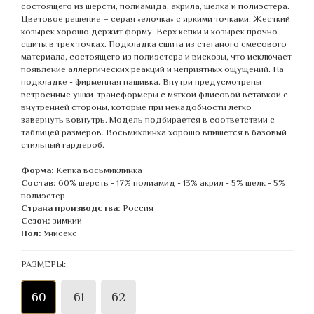
состоящего из шерсти, полиамида, акрила, шелка и полиэстера.
Цветовое решение – серая «елочка» с яркими точками. Жесткий
козырек хорошо держит форму. Верх кепки и козырек прочно
сшиты в трех точках. Подкладка сшита из стеганого смесового
материала, состоящего из полиэстера и вискозы, что исключает
появление аллергических реакций и неприятных ощущений. На
подкладке - фирменная нашивка. Внутри предусмотрены
встроенные ушки-трансформеры с мягкой флисовой вставкой с
внутренней стороны, которые при ненадобности легко
завернуть вовнутрь. Модель подбирается в соответствии с
таблицей размеров. Восьмиклинка хорошо впишется в базовый
стильный гардероб.
Форма:
Кепка восьмиклинка
Состав:
60% шерсть - 17% полиамид - 13% акрил - 5% шелк - 5%
полиэстер
Страна производства:
Россия
Сезон:
зимний
Пол:
Унисекс
РАЗМЕРЫ:
60
61
62