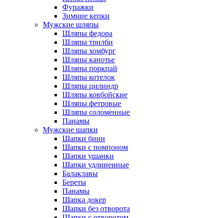
Фуражки
Зимние кепки
Мужские шляпы
Шляпы федора
Шляпы трилби
Шляпы хомбург
Шляпы канотье
Шляпы поркпай
Шляпы котелок
Шляпы цилиндр
Шляпы ковбойские
Шляпы фетровые
Шляпы соломенные
Панамы
Мужские шапки
Шапки бини
Шапки с помпоном
Шапки ушанки
Шапки удлиненные
Балаклавы
Береты
Панамы
Шапка докер
Шапки без отворота
Шапки с отворотом