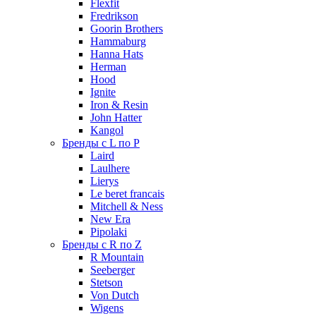
Flexfit
Fredrikson
Goorin Brothers
Hammaburg
Hanna Hats
Herman
Hood
Ignite
Iron & Resin
John Hatter
Kangol
Бренды с L по P
Laird
Laulhere
Lierys
Le beret francais
Mitchell & Ness
New Era
Pipolaki
Бренды с R по Z
R Mountain
Seeberger
Stetson
Von Dutch
Wigens