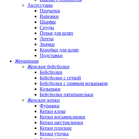
Аксессуары
Перчатки
Варежки
Шарфы
Снуды
Перья для шляп
Ленты
Значки
Коробки для шляп
Подставки
Женщинам
Женские бейсболки
Бейсболки
Бейсболки с сеткой
Бейсболки с прямым козырьком
Козырьки
Бейсболки пятипанельки
Женские кепки
Фуражки
Кепки клош
Кепки восьмиклинки
Кепки шестиклинки
Кепки плоские
Кепки уточка