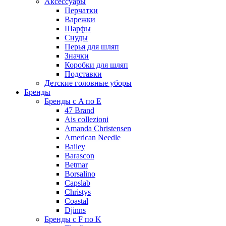
Аксессуары
Перчатки
Варежки
Шарфы
Снуды
Перья для шляп
Значки
Коробки для шляп
Подставки
Детские головные уборы
Бренды
Бренды с A по E
47 Brand
Ais collezioni
Amanda Christensen
American Needle
Bailey
Barascon
Betmar
Borsalino
Capslab
Christys
Coastal
Djinns
Бренды с F по K