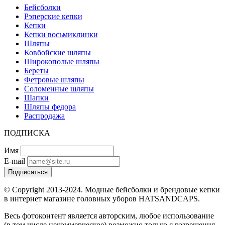
Бейсболки
Рэперские кепки
Кепки
Кепки восьмиклинки
Шляпы
Ковбойские шляпы
Широкополые шляпы
Береты
Фетровые шляпы
Соломенные шляпы
Шапки
Шляпы федора
Распродажа
ПОДПИСКА
Имя
E-mail
Подписаться
© Copyright 2013-2024. Модные бейсболки и брендовые кепки
в интернет магазине головных уборов HATSANDCAPS.
Весь фотоконтент является авторским, любое использование
(в том числе некоммерческое) возможно только с разрешения