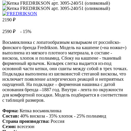
2190
₽
2590 ₽
- 15%
Восьмиклинка с лопатообразным козырьком от российско-
финского бренда Fredrikson. Модель на кашпене («на ножке»)
выполнена из мягкого плотного материала, в составе -
вискоза, хлопок и полиамид. Сбоку на кашпене - тканевый
фирменный ярлычок. Козырек слегка выдается из-под
основной части кепки, они сшиты между собой в трех точках.
Подкладка выполнена из шелковистой стеганой вискозы, что
исключает появление аллергических реакций и неприятных
ощущений. На подкладке – фирменная нашивка с датой
основания бренда –1887 год. Внутри - лента по окружности
для комфортной посадки. Модель подбирается в соответствии
с таблицей размеров.
Форма:
Кепка восьмиклинка
Состав:
40% вискоза - 35% хлопок - 25% полиамид
Страна производства:
Россия
Сезон:
всесезон