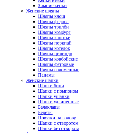
Кепки немки
Зимние кепки
Женские шляпы
Шляпы клош
Шляпы федора
Шляпы трилби
Шляпы хомбург
Шляпы канотье
Шляпы поркпай
Шляпы котелок
Шляпы цилиндр
Шляпы ковбойские
Шляпы фетровые
Шляпы соломенные
Панамы
Женские шапки
Шапки бини
Шапки с помпоном
Шапки ушанки
Шапки удлиненные
Балаклавы
Береты
Повязки на голову
Шапки с отворотом
Шапки без отворота