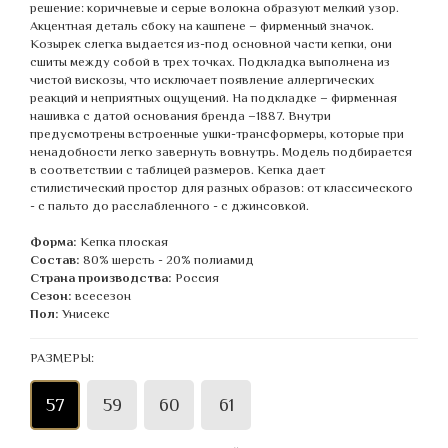
решение: коричневые и серые волокна образуют мелкий узор.
Акцентная деталь сбоку на кашпене – фирменный значок.
Козырек слегка выдается из-под основной части кепки, они
сшиты между собой в трех точках. Подкладка выполнена из
чистой вискозы, что исключает появление аллергических
реакций и неприятных ощущений. На подкладке – фирменная
нашивка с датой основания бренда –1887. Внутри
предусмотрены встроенные ушки-трансформеры, которые при
ненадобности легко завернуть вовнутрь. Модель подбирается
в соответствии с таблицей размеров. Кепка дает
стилистический простор для разных образов: от классического
- с пальто до расслабленного - с джинсовкой.
Форма:
Кепка плоская
Состав:
80% шерсть - 20% полиамид
Страна производства:
Россия
Сезон:
всесезон
Пол:
Унисекс
РАЗМЕРЫ:
57
59
60
61