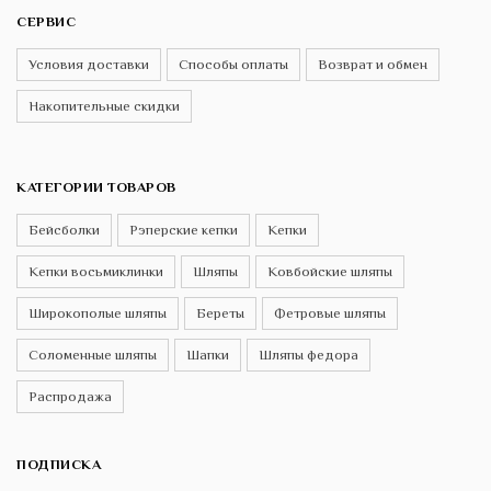
СЕРВИС
Условия доставки
Способы оплаты
Возврат и обмен
Накопительные скидки
КАТЕГОРИИ ТОВАРОВ
Бейсболки
Рэперские кепки
Кепки
Кепки восьмиклинки
Шляпы
Ковбойские шляпы
Широкополые шляпы
Береты
Фетровые шляпы
Соломенные шляпы
Шапки
Шляпы федора
Распродажа
ПОДПИСКА