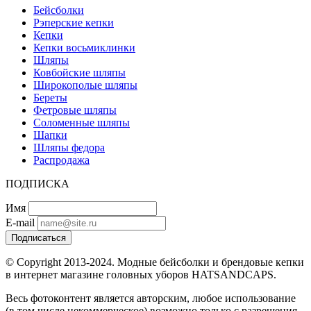
Бейсболки
Рэперские кепки
Кепки
Кепки восьмиклинки
Шляпы
Ковбойские шляпы
Широкополые шляпы
Береты
Фетровые шляпы
Соломенные шляпы
Шапки
Шляпы федора
Распродажа
ПОДПИСКА
Имя
E-mail
Подписаться
© Copyright 2013-2024. Модные бейсболки и брендовые кепки
в интернет магазине головных уборов HATSANDCAPS.
Весь фотоконтент является авторским, любое использование
(в том числе некоммерческое) возможно только с разрешения