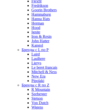
Flexfit
Fredrikson
Goorin Brothers
Hammaburg
Hanna Hats
Herman
Hood
Ignite
Iron & Resin
John Hatter
Kangol
Бренды с L по P
Laird
Laulhere
Lierys
Le beret francais
Mitchell & Ness
New Era
Pipolaki
Бренды с R по Z
R Mountain
Seeberger
Stetson
Von Dutch
Wigens