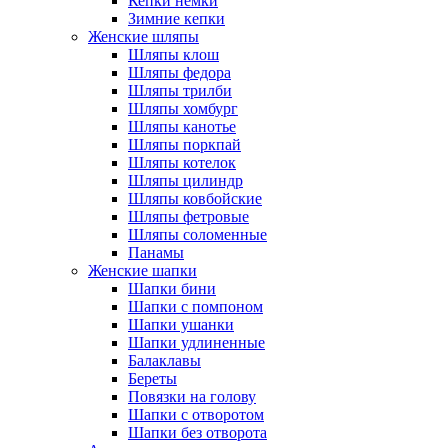
Кепки немки
Зимние кепки
Женские шляпы
Шляпы клош
Шляпы федора
Шляпы трилби
Шляпы хомбург
Шляпы канотье
Шляпы поркпай
Шляпы котелок
Шляпы цилиндр
Шляпы ковбойские
Шляпы фетровые
Шляпы соломенные
Панамы
Женские шапки
Шапки бини
Шапки с помпоном
Шапки ушанки
Шапки удлиненные
Балаклавы
Береты
Повязки на голову
Шапки с отворотом
Шапки без отворота