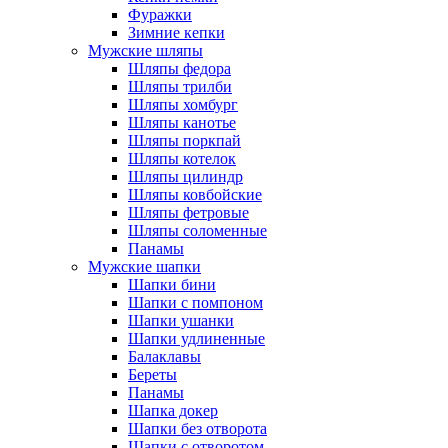
Фуражки
Зимние кепки
Мужские шляпы
Шляпы федора
Шляпы трилби
Шляпы хомбург
Шляпы канотье
Шляпы поркпай
Шляпы котелок
Шляпы цилиндр
Шляпы ковбойские
Шляпы фетровые
Шляпы соломенные
Панамы
Мужские шапки
Шапки бини
Шапки с помпоном
Шапки ушанки
Шапки удлиненные
Балаклавы
Береты
Панамы
Шапка докер
Шапки без отворота
Шапки с отворотом