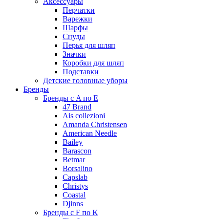
Аксессуары
Перчатки
Варежки
Шарфы
Снуды
Перья для шляп
Значки
Коробки для шляп
Подставки
Детские головные уборы
Бренды
Бренды с A по E
47 Brand
Ais collezioni
Amanda Christensen
American Needle
Bailey
Barascon
Betmar
Borsalino
Capslab
Christys
Coastal
Djinns
Бренды с F по K