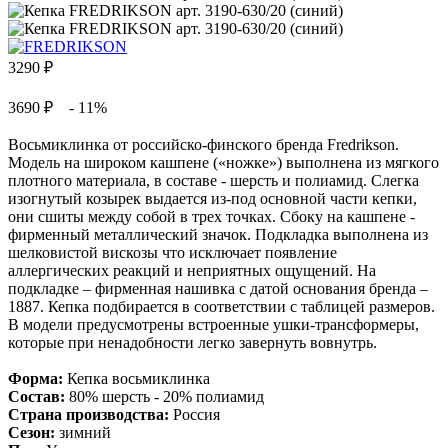
3290
₽
3690 ₽
- 11%
Восьмиклинка от российско-финского бренда Fredrikson.
Модель на широком кашпене («ножке») выполнена из мягкого
плотного материала, в составе - шерсть и полиамид. Слегка
изогнутый козырек выдается из-под основной части кепки,
они сшиты между собой в трех точках. Сбоку на кашпене -
фирменный металлический значок. Подкладка выполнена из
шелковистой вискозы что исключает появление
аллергических реакций и неприятных ощущений. На
подкладке – фирменная нашивка с датой основания бренда –
1887. Кепка подбирается в соответствии с таблицей размеров.
В модели предусмотрены встроенные ушки-трансформеры,
которые при ненадобности легко завернуть вовнутрь.
Форма:
Кепка восьмиклинка
Состав:
80% шерсть - 20% полиамид
Страна производства:
Россия
Сезон:
зимний