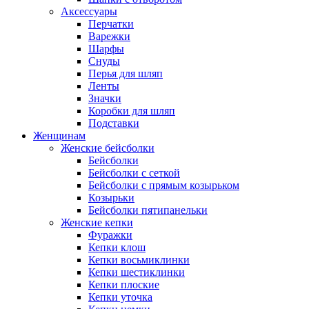
Аксессуары
Перчатки
Варежки
Шарфы
Снуды
Перья для шляп
Ленты
Значки
Коробки для шляп
Подставки
Женщинам
Женские бейсболки
Бейсболки
Бейсболки с сеткой
Бейсболки с прямым козырьком
Козырьки
Бейсболки пятипанельки
Женские кепки
Фуражки
Кепки клош
Кепки восьмиклинки
Кепки шестиклинки
Кепки плоские
Кепки уточка