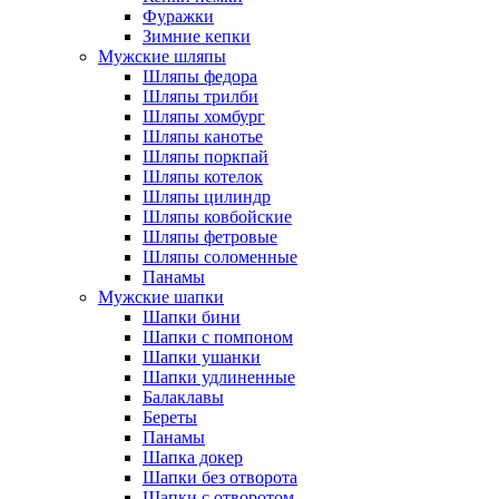
Фуражки
Зимние кепки
Мужские шляпы
Шляпы федора
Шляпы трилби
Шляпы хомбург
Шляпы канотье
Шляпы поркпай
Шляпы котелок
Шляпы цилиндр
Шляпы ковбойские
Шляпы фетровые
Шляпы соломенные
Панамы
Мужские шапки
Шапки бини
Шапки с помпоном
Шапки ушанки
Шапки удлиненные
Балаклавы
Береты
Панамы
Шапка докер
Шапки без отворота
Шапки с отворотом