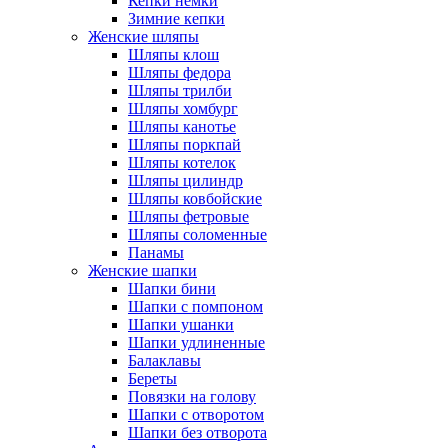
Кепки немки
Зимние кепки
Женские шляпы
Шляпы клош
Шляпы федора
Шляпы трилби
Шляпы хомбург
Шляпы канотье
Шляпы поркпай
Шляпы котелок
Шляпы цилиндр
Шляпы ковбойские
Шляпы фетровые
Шляпы соломенные
Панамы
Женские шапки
Шапки бини
Шапки с помпоном
Шапки ушанки
Шапки удлиненные
Балаклавы
Береты
Повязки на голову
Шапки с отворотом
Шапки без отворота