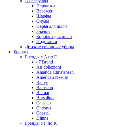
Аксессуары
Перчатки
Варежки
Шарфы
Снуды
Перья для шляп
Значки
Коробки для шляп
Подставки
Детские головные уборы
Бренды
Бренды с A по E
47 Brand
Ais collezioni
Amanda Christensen
American Needle
Bailey
Barascon
Betmar
Borsalino
Capslab
Christys
Coastal
Djinns
Бренды с F по K