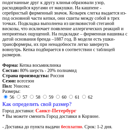
подогнанные друг к другу клинья образовали узор,
расходящийся кругами от макушки. На кашпене -
серебристый фирменный значок. Козырек слегка выдается из-
под основной части кепки, они сшиты между собой в трех
точках. Подкладка выполнена из шелковистой стеганой
вискозы, что исключает появление аллергических реакций и
неприятных ощущений. На подкладке – фирменная нашивка с
датой основания бренда –1887 год. В модели есть ушки-
трансформеры, их при ненадобности легко завернуть
вовнутрь. Кепка подбирается в соответствии с таблицей
размеров.
Форма:
Кепка восьмиклинка
Состав:
80% шерсть - 20% полиамид
Страна производства:
Россия
Сезон:
всесезон
Пол:
Унисекс
Размеры:
56
57
58
59
60
61
62
Как определить свой размер?
Санкт-Петербург
Город доставки:
* Вы можете сменить Город доставки в Корзине.
- Доставка до пункта выдачи
бесплатно
. Срок: 1-2 дня.