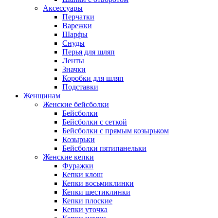
Аксессуары
Перчатки
Варежки
Шарфы
Снуды
Перья для шляп
Ленты
Значки
Коробки для шляп
Подставки
Женщинам
Женские бейсболки
Бейсболки
Бейсболки с сеткой
Бейсболки с прямым козырьком
Козырьки
Бейсболки пятипанельки
Женские кепки
Фуражки
Кепки клош
Кепки восьмиклинки
Кепки шестиклинки
Кепки плоские
Кепки уточка