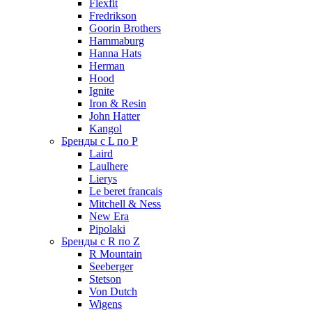
Flexfit
Fredrikson
Goorin Brothers
Hammaburg
Hanna Hats
Herman
Hood
Ignite
Iron & Resin
John Hatter
Kangol
Бренды с L по P
Laird
Laulhere
Lierys
Le beret francais
Mitchell & Ness
New Era
Pipolaki
Бренды с R по Z
R Mountain
Seeberger
Stetson
Von Dutch
Wigens