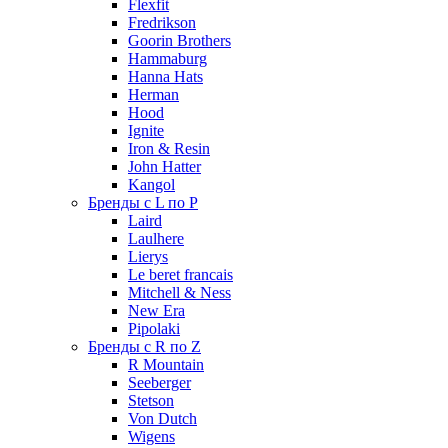
Flexfit
Fredrikson
Goorin Brothers
Hammaburg
Hanna Hats
Herman
Hood
Ignite
Iron & Resin
John Hatter
Kangol
Бренды с L по P
Laird
Laulhere
Lierys
Le beret francais
Mitchell & Ness
New Era
Pipolaki
Бренды с R по Z
R Mountain
Seeberger
Stetson
Von Dutch
Wigens