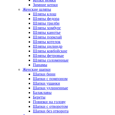
Кепки немки
Зимние кепки
Женские шляпы
Шляпы клош
Шляпы федора
Шляпы трилби
Шляпы хомбург
Шляпы канотье
Шляпы поркпай
Шляпы котелок
Шляпы цилиндр
Шляпы ковбойские
Шляпы фетровые
Шляпы соломенные
Панамы
Женские шапки
Шапки бини
Шапки с помпоном
Шапки ушанки
Шапки удлиненные
Балаклавы
Береты
Повязки на голову
Шапки с отворотом
Шапки без отворота