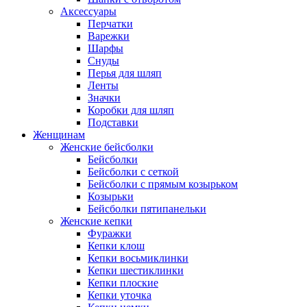
Аксессуары
Перчатки
Варежки
Шарфы
Снуды
Перья для шляп
Ленты
Значки
Коробки для шляп
Подставки
Женщинам
Женские бейсболки
Бейсболки
Бейсболки с сеткой
Бейсболки с прямым козырьком
Козырьки
Бейсболки пятипанельки
Женские кепки
Фуражки
Кепки клош
Кепки восьмиклинки
Кепки шестиклинки
Кепки плоские
Кепки уточка