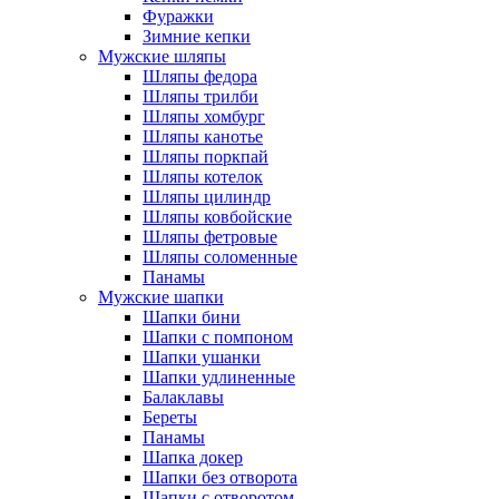
Фуражки
Зимние кепки
Мужские шляпы
Шляпы федора
Шляпы трилби
Шляпы хомбург
Шляпы канотье
Шляпы поркпай
Шляпы котелок
Шляпы цилиндр
Шляпы ковбойские
Шляпы фетровые
Шляпы соломенные
Панамы
Мужские шапки
Шапки бини
Шапки с помпоном
Шапки ушанки
Шапки удлиненные
Балаклавы
Береты
Панамы
Шапка докер
Шапки без отворота
Шапки с отворотом