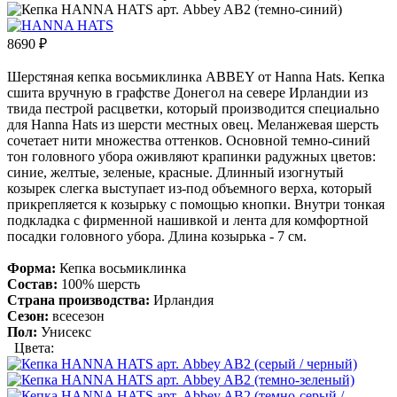
8690
₽
Шерстяная кепка восьмиклинка ABBEY от Hanna Hats. Кепка
сшита вручную в графстве Донегол на севере Ирландии из
твида пестрой расцветки, который производится специально
для Hanna Hats из шерсти местных овец. Меланжевая шерсть
сочетает нити множества оттенков. Основной темно-синий
тон головного убора оживляют крапинки радужных цветов:
синие, желтые, зеленые, красные. Длинный изогнутый
козырек слегка выступает из-под объемного верха, который
прикрепляется к козырьку с помощью кнопки. Внутри тонкая
подкладка с фирменной нашивкой и лента для комфортной
посадки головного убора. Длина козырька - 7 см.
Форма:
Кепка восьмиклинка
Состав:
100% шерсть
Страна производства:
Ирландия
Сезон:
всесезон
Пол:
Унисекс
Цвета: