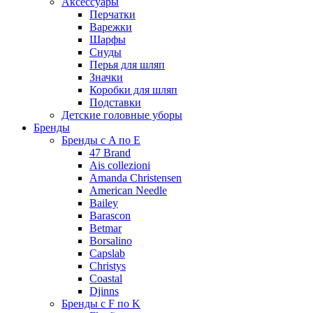
Аксессуары
Перчатки
Варежки
Шарфы
Снуды
Перья для шляп
Значки
Коробки для шляп
Подставки
Детские головные уборы
Бренды
Бренды с A по E
47 Brand
Ais collezioni
Amanda Christensen
American Needle
Bailey
Barascon
Betmar
Borsalino
Capslab
Christys
Coastal
Djinns
Бренды с F по K