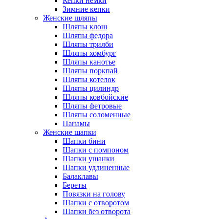
Кепки немки
Зимние кепки
Женские шляпы
Шляпы клош
Шляпы федора
Шляпы трилби
Шляпы хомбург
Шляпы канотье
Шляпы поркпай
Шляпы котелок
Шляпы цилиндр
Шляпы ковбойские
Шляпы фетровые
Шляпы соломенные
Панамы
Женские шапки
Шапки бини
Шапки с помпоном
Шапки ушанки
Шапки удлиненные
Балаклавы
Береты
Повязки на голову
Шапки с отворотом
Шапки без отворота