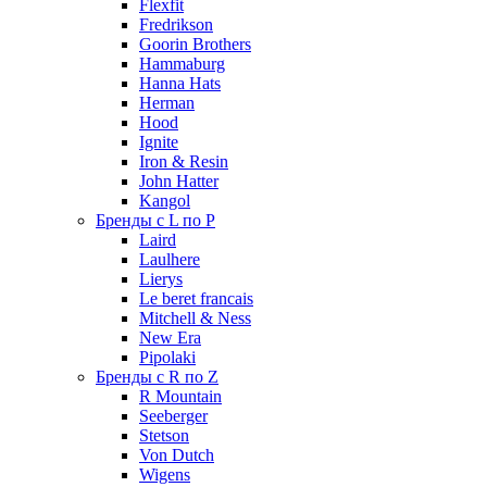
Flexfit
Fredrikson
Goorin Brothers
Hammaburg
Hanna Hats
Herman
Hood
Ignite
Iron & Resin
John Hatter
Kangol
Бренды с L по P
Laird
Laulhere
Lierys
Le beret francais
Mitchell & Ness
New Era
Pipolaki
Бренды с R по Z
R Mountain
Seeberger
Stetson
Von Dutch
Wigens