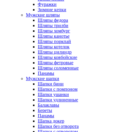
Фуражки
Зимние кепки
Мужские шляпы
Шляпы федора
Шляпы трилби
Шляпы хомбург
Шляпы канотье
Шляпы поркпай
Шляпы котелок
Шляпы цилиндр
Шляпы ковбойские
Шляпы фетровые
Шляпы соломенные
Панамы
Мужские шапки
Шапки бини
Шапки с помпоном
Шапки ушанки
Шапки удлиненные
Балаклавы
Береты
Панамы
Шапка докер
Шапки без отворота
Шапки с отворотом