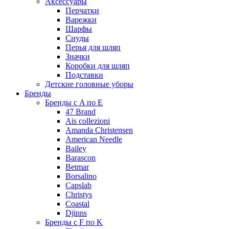
Аксессуары
Перчатки
Варежки
Шарфы
Снуды
Перья для шляп
Значки
Коробки для шляп
Подставки
Детские головные уборы
Бренды
Бренды с A по E
47 Brand
Ais collezioni
Amanda Christensen
American Needle
Bailey
Barascon
Betmar
Borsalino
Capslab
Christys
Coastal
Djinns
Бренды с F по K