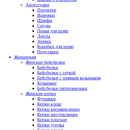
Аксессуары
Перчатки
Варежки
Шарфы
Снуды
Перья для шляп
Ленты
Значки
Коробки для шляп
Подставки
Женщинам
Женские бейсболки
Бейсболки
Бейсболки с сеткой
Бейсболки с прямым козырьком
Козырьки
Бейсболки пятипанельки
Женские кепки
Фуражки
Кепки клош
Кепки восьмиклинки
Кепки шестиклинки
Кепки плоские
Кепки уточка