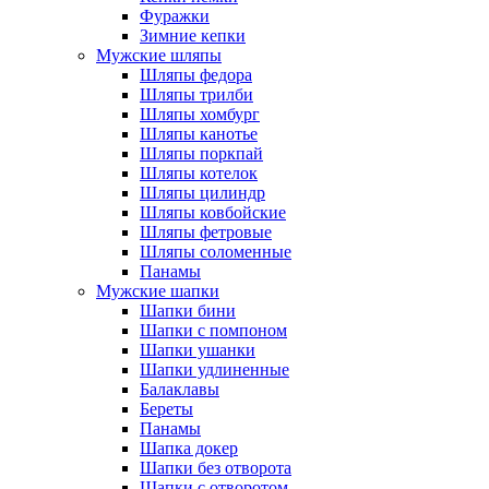
Фуражки
Зимние кепки
Мужские шляпы
Шляпы федора
Шляпы трилби
Шляпы хомбург
Шляпы канотье
Шляпы поркпай
Шляпы котелок
Шляпы цилиндр
Шляпы ковбойские
Шляпы фетровые
Шляпы соломенные
Панамы
Мужские шапки
Шапки бини
Шапки с помпоном
Шапки ушанки
Шапки удлиненные
Балаклавы
Береты
Панамы
Шапка докер
Шапки без отворота
Шапки с отворотом