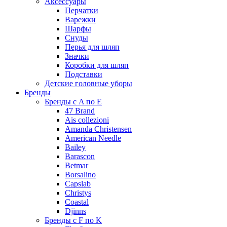
Аксессуары
Перчатки
Варежки
Шарфы
Снуды
Перья для шляп
Значки
Коробки для шляп
Подставки
Детские головные уборы
Бренды
Бренды с A по E
47 Brand
Ais collezioni
Amanda Christensen
American Needle
Bailey
Barascon
Betmar
Borsalino
Capslab
Christys
Coastal
Djinns
Бренды с F по K