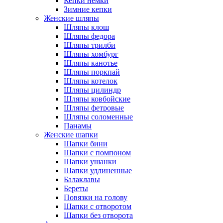
Кепки немки
Зимние кепки
Женские шляпы
Шляпы клош
Шляпы федора
Шляпы трилби
Шляпы хомбург
Шляпы канотье
Шляпы поркпай
Шляпы котелок
Шляпы цилиндр
Шляпы ковбойские
Шляпы фетровые
Шляпы соломенные
Панамы
Женские шапки
Шапки бини
Шапки с помпоном
Шапки ушанки
Шапки удлиненные
Балаклавы
Береты
Повязки на голову
Шапки с отворотом
Шапки без отворота