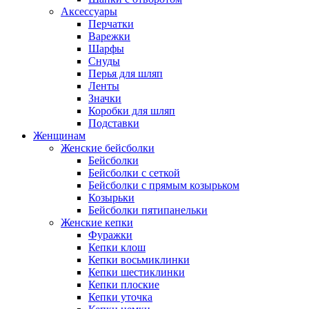
Аксессуары
Перчатки
Варежки
Шарфы
Снуды
Перья для шляп
Ленты
Значки
Коробки для шляп
Подставки
Женщинам
Женские бейсболки
Бейсболки
Бейсболки с сеткой
Бейсболки с прямым козырьком
Козырьки
Бейсболки пятипанельки
Женские кепки
Фуражки
Кепки клош
Кепки восьмиклинки
Кепки шестиклинки
Кепки плоские
Кепки уточка