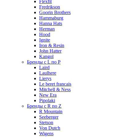
Flexfit
Fredrikson
Goorin Brothers
Hammaburg
Hanna Hats
Herman
Hood
Ignite
Iron & Resin
John Hatter
Kangol
Бренды с L по P
Laird
Laulhere
Lierys
Le beret francais
Mitchell & Ness
New Era
Pipolaki
Бренды с R по Z
R Mountain
Seeberger
Stetson
Von Dutch
Wigens