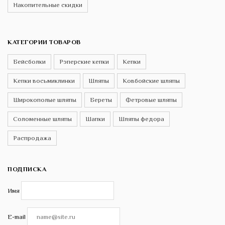
Накопительные скидки
КАТЕГОРИИ ТОВАРОВ
Бейсболки
Рэперские кепки
Кепки
Кепки восьмиклинки
Шляпы
Ковбойские шляпы
Широкополые шляпы
Береты
Фетровые шляпы
Соломенные шляпы
Шапки
Шляпы федора
Распродажа
ПОДПИСКА
Имя
E-mail