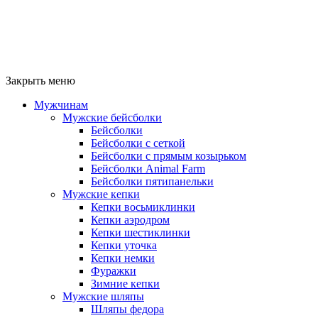
Закрыть меню
Мужчинам
Мужские бейсболки
Бейсболки
Бейсболки с сеткой
Бейсболки с прямым козырьком
Бейсболки Animal Farm
Бейсболки пятипанельки
Мужские кепки
Кепки восьмиклинки
Кепки аэродром
Кепки шестиклинки
Кепки уточка
Кепки немки
Фуражки
Зимние кепки
Мужские шляпы
Шляпы федора