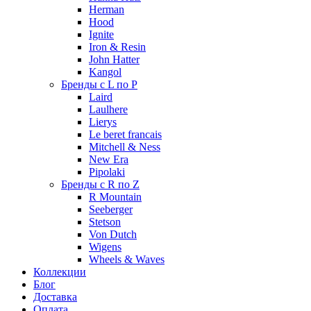
Herman
Hood
Ignite
Iron & Resin
John Hatter
Kangol
Бренды с L по P
Laird
Laulhere
Lierys
Le beret francais
Mitchell & Ness
New Era
Pipolaki
Бренды с R по Z
R Mountain
Seeberger
Stetson
Von Dutch
Wigens
Wheels & Waves
Коллекции
Блог
Доставка
Оплата