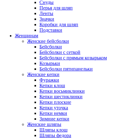
Снуды
Перья для шляп
Ленты
Значки
Коробки для шляп
Подставки
Женщинам
Женские бейсболки
Бейсболки
Бейсболки с сеткой
Бейсболки с прямым козырьком
Козырьки
Бейсболки пятипанельки
Женские кепки
Фуражки
Кепки клош
Кепки восьмиклинки
Кепки шестиклинки
Кепки плоские
Кепки уточка
Кепки немки
Зимние кепки
Женские шляпы
Шляпы клош
Шляпы федора