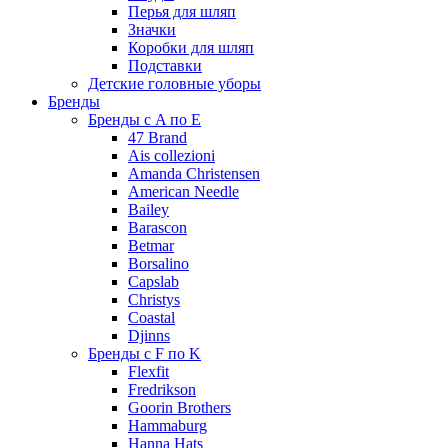
Перья для шляп
Значки
Коробки для шляп
Подставки
Детские головные уборы
Бренды
Бренды с A по E
47 Brand
Ais collezioni
Amanda Christensen
American Needle
Bailey
Barascon
Betmar
Borsalino
Capslab
Christys
Coastal
Djinns
Бренды с F по K
Flexfit
Fredrikson
Goorin Brothers
Hammaburg
Hanna Hats