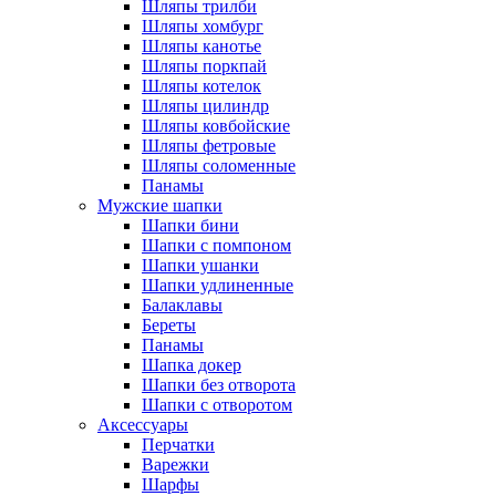
Шляпы трилби
Шляпы хомбург
Шляпы канотье
Шляпы поркпай
Шляпы котелок
Шляпы цилиндр
Шляпы ковбойские
Шляпы фетровые
Шляпы соломенные
Панамы
Мужские шапки
Шапки бини
Шапки с помпоном
Шапки ушанки
Шапки удлиненные
Балаклавы
Береты
Панамы
Шапка докер
Шапки без отворота
Шапки с отворотом
Аксессуары
Перчатки
Варежки
Шарфы