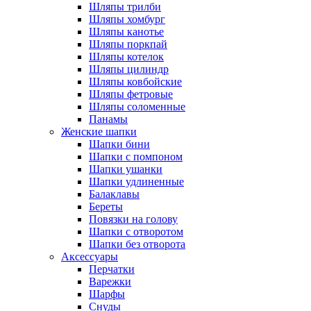
Шляпы трилби
Шляпы хомбург
Шляпы канотье
Шляпы поркпай
Шляпы котелок
Шляпы цилиндр
Шляпы ковбойские
Шляпы фетровые
Шляпы соломенные
Панамы
Женские шапки
Шапки бини
Шапки с помпоном
Шапки ушанки
Шапки удлиненные
Балаклавы
Береты
Повязки на голову
Шапки с отворотом
Шапки без отворота
Аксессуары
Перчатки
Варежки
Шарфы
Снуды