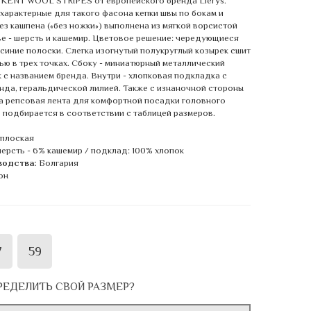
 KENT WOOL STRIPES от европейского бренда Lierys.
характерные для такого фасона кепки швы по бокам и
ез кашпена («без ножки») выполнена из мягкой ворсистой
аве - шерсть и кашемир. Цветовое решение: чередующиеся
-синие полоски. Слегка изогнутый полукруглый козырек сшит
ью в трех точках. Сбоку - миниатюрный металлический
к с названием бренда. Внутри - хлопковая подкладка с
нда, геральдической лилией. Также с изнаночной стороны
 репсовая лента для комфортной посадки головного
 подбирается в соответствии с таблицей размеров.
 плоская
ерсть - 6% кашемир / подклад: 100% хлопок
водства:
Болгария
он
7
59
РЕДЕЛИТЬ СВОЙ РАЗМЕР?