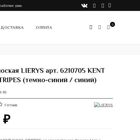
VK
Telegram
Instagram
рабочие дни.
0
ДОСТАВКА
ОПЛАТА
лоская LIERYS арт. 6210705 KENT
RIPES (темно-синий / синий)
9-16
1
отзыв
0
₽