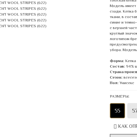
Плоская кепка
Модель имеет 
сзади. Кепка б
ткани, в сост
синие и темно
с верхней част
круглый значо
логотипом бре
предусмотрена
убора. Модель
Форма:
Кепка
Состав:
94% ш
Страна произ
Сезон:
всесез
Пол:
Унисекс
РАЗМЕРЫ:
55
5
КАК ОП