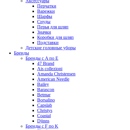
Аксессуары
Перчатки
Варежки
Шарфы
Снуды
Перья для шляп
Значки
Коробки для шляп
Подставки
Детские головные уборы
Бренды
Бренды с A по E
47 Brand
Ais collezioni
Amanda Christensen
American Needle
Bailey
Barascon
Betmar
Borsalino
Capslab
Christys
Coastal
Djinns
Бренды с F по K