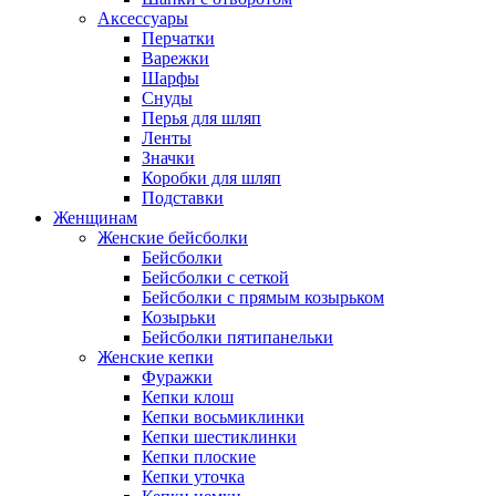
Аксессуары
Перчатки
Варежки
Шарфы
Снуды
Перья для шляп
Ленты
Значки
Коробки для шляп
Подставки
Женщинам
Женские бейсболки
Бейсболки
Бейсболки с сеткой
Бейсболки с прямым козырьком
Козырьки
Бейсболки пятипанельки
Женские кепки
Фуражки
Кепки клош
Кепки восьмиклинки
Кепки шестиклинки
Кепки плоские
Кепки уточка