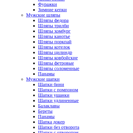
Фуражки
Зимние кепки
Мужские шляпы
Шляпы федора
Шляпы трилби
Шляпы хомбург
Шляпы канотье
Шляпы поркпай
Шляпы котелок
Шляпы цилиндр
Шляпы ковбойские
Шляпы фетровые
Шляпы соломенные
Панамы
Мужские шапки
Шапки бини
Шапки с помпоном
Шапки ушанки
Шапки удлиненные
Балаклавы
Береты
Панамы
Шапка докер
Шапки без отворота
Шапки с отворотом