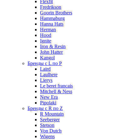
Flexfit
Fredrikson
Goorin Brothers
Hammaburg
Hanna Hats
Herman
Hood
Ignite
Iron & Resin
John Hatter
Kangol
Бренды с L по P
Laird
Laulhere
Lierys
Le beret francais
Mitchell & Ness
New Era
Pipolaki
Бренды с R по Z
R Mountain
Seeberger
Stetson
Von Dutch
Wigens