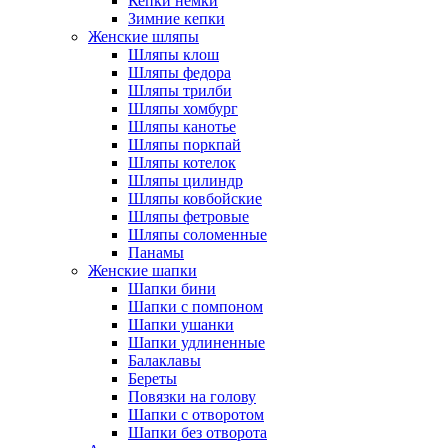
Кепки немки
Зимние кепки
Женские шляпы
Шляпы клош
Шляпы федора
Шляпы трилби
Шляпы хомбург
Шляпы канотье
Шляпы поркпай
Шляпы котелок
Шляпы цилиндр
Шляпы ковбойские
Шляпы фетровые
Шляпы соломенные
Панамы
Женские шапки
Шапки бини
Шапки с помпоном
Шапки ушанки
Шапки удлиненные
Балаклавы
Береты
Повязки на голову
Шапки с отворотом
Шапки без отворота