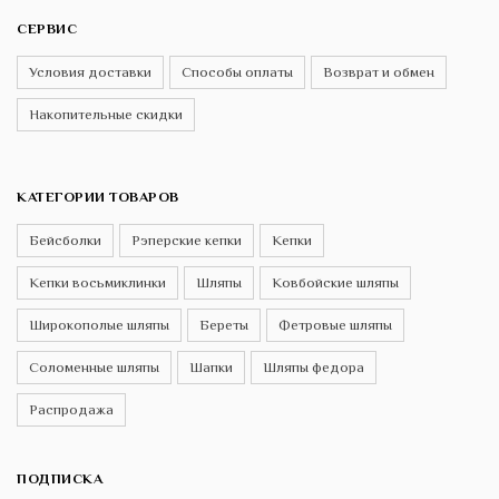
СЕРВИС
Условия доставки
Способы оплаты
Возврат и обмен
Накопительные скидки
КАТЕГОРИИ ТОВАРОВ
Бейсболки
Рэперские кепки
Кепки
Кепки восьмиклинки
Шляпы
Ковбойские шляпы
Широкополые шляпы
Береты
Фетровые шляпы
Соломенные шляпы
Шапки
Шляпы федора
Распродажа
ПОДПИСКА