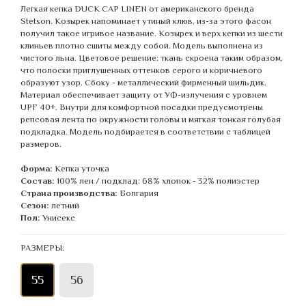
Легкая кепка DUCK CAP LINEN от американского бренда
Stetson. Козырек напоминает утиный клюв, из-за этого фасон
получил такое игривое название. Козырек и верх кепки из шести
клиньев плотно сшиты между собой. Модель выполнена из
чистого льна. Цветовое решение: ткань скроена таким образом,
что полоски приглушенных оттенков серого и коричневого
образуют узор. Сбоку - металлический фирменный шильдик.
Материал обеспечивает защиту от УФ-излучения с уровнем
UPF 40+. Внутри для комфортной посадки предусмотрены
репсовая лента по окружности головы и мягкая тонкая голубая
подкладка. Модель подбирается в соответствии с таблицей
размеров.
Форма:
Кепка уточка
Состав:
100% лен / подклад: 68% хлопок - 32% полиэстер
Страна производства:
Болгария
Сезон:
летний
Пол:
Унисекс
РАЗМЕРЫ:
55
56