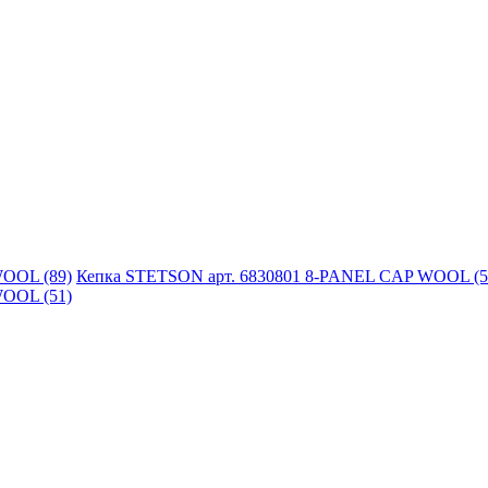
Кепка STETSON арт. 6830801 8-PANEL CAP WOOL (5