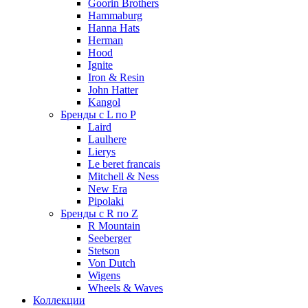
Goorin Brothers
Hammaburg
Hanna Hats
Herman
Hood
Ignite
Iron & Resin
John Hatter
Kangol
Бренды с L по P
Laird
Laulhere
Lierys
Le beret francais
Mitchell & Ness
New Era
Pipolaki
Бренды с R по Z
R Mountain
Seeberger
Stetson
Von Dutch
Wigens
Wheels & Waves
Коллекции