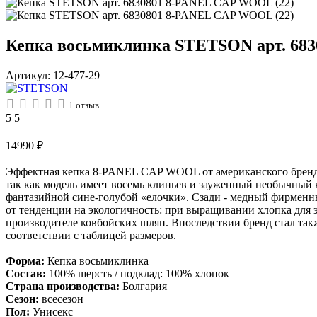
Кепка восьмиклинка STETSON арт. 683
Артикул:
12-477-29
1
отзыв
5
5
14990
₽
Эффектная кепка 8-PANEL CAP WOOL от американского бренда S
так как модель имеет восемь клиньев и зауженный необычный 
фантазийной сине-голубой «елочки». Сзади - медный фирменный
от тенденции на экологичность: при выращивании хлопка для э
производителе ковбойских шляп. Впоследствии бренд стал такж
соответствии с таблицей размеров.
Форма:
Кепка восьмиклинка
Состав:
100% шерсть / подклад: 100% хлопок
Страна производства:
Болгария
Сезон:
всесезон
Пол:
Унисекс