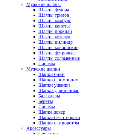
Мужские шляпы
Шляпы федора
Шляпы трилби
Шляпы хомбург
Шляпы канотье
Шляпы поркпай
Шляпы котелок
Шляпы цилиндр
Шляпы ковбойские
Шляпы фетровые
Шляпы соломенные
Панамы
Мужские шапки
Шапки бини
Шапки с помпоном
Шапки ушанки
Шапки удлиненные
Балаклавы
Береты
Панамы
Шапка докер
Шапки без отворота
Шапки с отворотом
Аксессуары
Перчатки