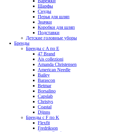
Варежки
Шарфы
Снуды
Перья для шляп
Значки
Коробки для шляп
Подставки
Детские головные уборы
Бренды
Бренды с A по E
47 Brand
Ais collezioni
Amanda Christensen
American Needle
Bailey
Barascon
Betmar
Borsalino
Capslab
Christys
Coastal
Djinns
Бренды с F по K
Flexfit
Fredrikson