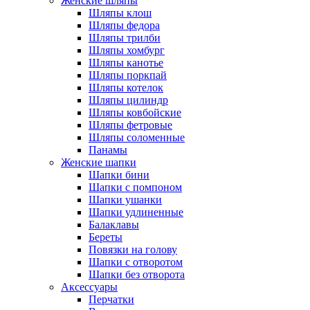
Женские шляпы
Шляпы клош
Шляпы федора
Шляпы трилби
Шляпы хомбург
Шляпы канотье
Шляпы поркпай
Шляпы котелок
Шляпы цилиндр
Шляпы ковбойские
Шляпы фетровые
Шляпы соломенные
Панамы
Женские шапки
Шапки бини
Шапки с помпоном
Шапки ушанки
Шапки удлиненные
Балаклавы
Береты
Повязки на голову
Шапки с отворотом
Шапки без отворота
Аксессуары
Перчатки