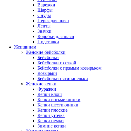
Варежки
Шарфы
Снуды
Перья для шляп
Ленты
Значки
Коробки для шляп
Подставки
Женщинам
Женские бейсболки
Бейсболки
Бейсболки с сеткой
Бейсболки с прямым козырьком
Козырьки
Бейсболки пятипанельки
Женские кепки
Фуражки
Кепки клош
Кепки восьмиклинки
Кепки шестиклинки
Кепки плоские
Кепки уточка
Кепки немки
Зимние кепки