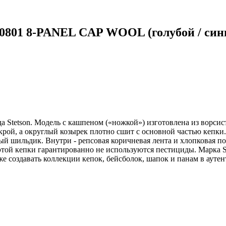
0801 8-PANEL CAP WOOL (голубой / син
tetson. Модель с кашпеном («ножкой») изготовлена из ворсист
крой, а округлый козырек плотно сшит с основной частью кепки
 шильдик. Внутри - репсовая коричневая лента и хлопковая под
той кепки гарантированно не используются пестициды. Марка Ste
е создавать коллекции кепок, бейсболок, шапок и панам в ауте