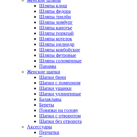
Женские шляпы
Шляпы клош
Шляпы федора
Шляпы трилби
Шляпы хомбург
Шляпы канотье
Шляпы поркпай
Шляпы котелок
Шляпы цилиндр
Шляпы ковбойские
Шляпы фетровые
Шляпы соломенные
Панамы
Женские шапки
Шапки бини
Шапки с помпоном
Шапки ушанки
Шапки удлиненные
Балаклавы
Береты
Повязки на голову
Шапки с отворотом
Шапки без отворота
Аксессуары
Перчатки