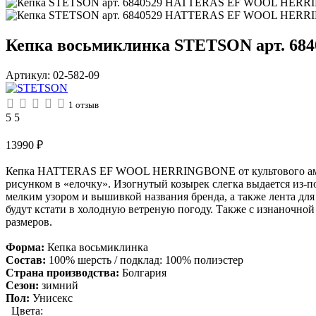
Кепка восьмиклинка STETSON арт. 
Артикул:
02-582-09
1
отзыв
5
5
13990
₽
Кепка HATTERAS EF WOOL HERRINGBONE от культового америка
рисунком в «елочку». Изогнутый козырек слегка выдается из-п
мелким узором и вышивкой названия бренда, а также лента дл
будут кстати в холодную ветреную погоду. Также с изнаночной
размеров.
Форма:
Кепка восьмиклинка
Состав:
100% шерсть / подклад: 100% полиэстер
Страна производства:
Болгария
Сезон:
зимний
Пол:
Унисекс
Цвета: