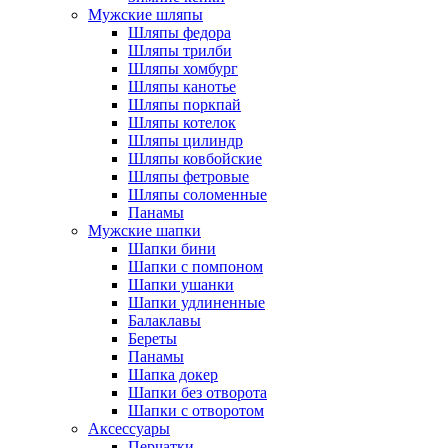
Мужские шляпы
Шляпы федора
Шляпы трилби
Шляпы хомбург
Шляпы канотье
Шляпы поркпай
Шляпы котелок
Шляпы цилиндр
Шляпы ковбойские
Шляпы фетровые
Шляпы соломенные
Панамы
Мужские шапки
Шапки бини
Шапки с помпоном
Шапки ушанки
Шапки удлиненные
Балаклавы
Береты
Панамы
Шапка докер
Шапки без отворота
Шапки с отворотом
Аксессуары
Перчатки