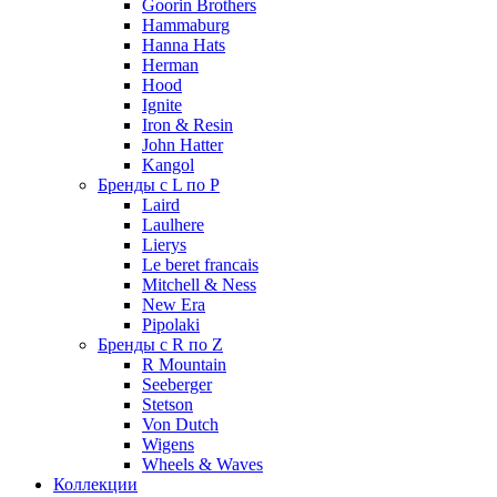
Goorin Brothers
Hammaburg
Hanna Hats
Herman
Hood
Ignite
Iron & Resin
John Hatter
Kangol
Бренды с L по P
Laird
Laulhere
Lierys
Le beret francais
Mitchell & Ness
New Era
Pipolaki
Бренды с R по Z
R Mountain
Seeberger
Stetson
Von Dutch
Wigens
Wheels & Waves
Коллекции