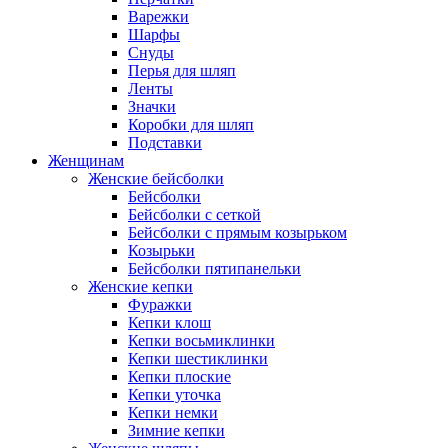
Варежки
Шарфы
Снуды
Перья для шляп
Ленты
Значки
Коробки для шляп
Подставки
Женщинам
Женские бейсболки
Бейсболки
Бейсболки с сеткой
Бейсболки с прямым козырьком
Козырьки
Бейсболки пятипанельки
Женские кепки
Фуражки
Кепки клош
Кепки восьмиклинки
Кепки шестиклинки
Кепки плоские
Кепки уточка
Кепки немки
Зимние кепки