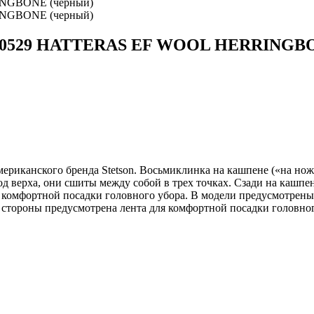
6840529 HATTERAS EF WOOL HERRINGBO
нского бренда Stetson. Восьмиклинка на кашпене («на ножке»
од верха, они сшиты между собой в трех точках. Сзади на кашпе
я комфортной посадки головного убора. В модели предусмотрен
 стороны предусмотрена лента для комфортной посадки головног