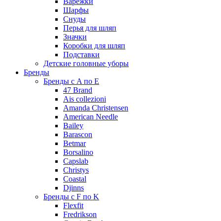
Варежки
Шарфы
Снуды
Перья для шляп
Значки
Коробки для шляп
Подставки
Детские головные уборы
Бренды
Бренды с A по E
47 Brand
Ais collezioni
Amanda Christensen
American Needle
Bailey
Barascon
Betmar
Borsalino
Capslab
Christys
Coastal
Djinns
Бренды с F по K
Flexfit
Fredrikson