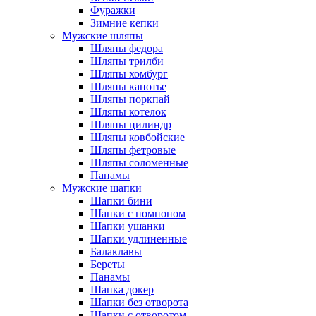
Фуражки
Зимние кепки
Мужские шляпы
Шляпы федора
Шляпы трилби
Шляпы хомбург
Шляпы канотье
Шляпы поркпай
Шляпы котелок
Шляпы цилиндр
Шляпы ковбойские
Шляпы фетровые
Шляпы соломенные
Панамы
Мужские шапки
Шапки бини
Шапки с помпоном
Шапки ушанки
Шапки удлиненные
Балаклавы
Береты
Панамы
Шапка докер
Шапки без отворота
Шапки с отворотом