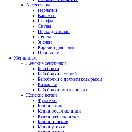
Аксессуары
Перчатки
Варежки
Шарфы
Снуды
Перья для шляп
Ленты
Значки
Коробки для шляп
Подставки
Женщинам
Женские бейсболки
Бейсболки
Бейсболки с сеткой
Бейсболки с прямым козырьком
Козырьки
Бейсболки пятипанельки
Женские кепки
Фуражки
Кепки клош
Кепки восьмиклинки
Кепки шестиклинки
Кепки плоские
Кепки уточка