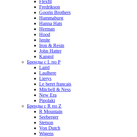
Flexfit
Fredrikson
Goorin Brothers
Hammaburg
Hanna Hats
Herman
Hood
Ignite
Iron & Resin
John Hatter
Kangol
Бренды с L по P
Laird
Laulhere
Lierys
Le beret francais
Mitchell & Ness
New Era
Pipolaki
Бренды с R по Z
R Mountain
Seeberger
Stetson
Von Dutch
Wigens