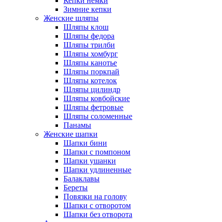
Кепки немки
Зимние кепки
Женские шляпы
Шляпы клош
Шляпы федора
Шляпы трилби
Шляпы хомбург
Шляпы канотье
Шляпы поркпай
Шляпы котелок
Шляпы цилиндр
Шляпы ковбойские
Шляпы фетровые
Шляпы соломенные
Панамы
Женские шапки
Шапки бини
Шапки с помпоном
Шапки ушанки
Шапки удлиненные
Балаклавы
Береты
Повязки на голову
Шапки с отворотом
Шапки без отворота