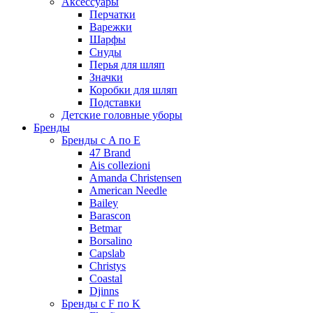
Аксессуары
Перчатки
Варежки
Шарфы
Снуды
Перья для шляп
Значки
Коробки для шляп
Подставки
Детские головные уборы
Бренды
Бренды с A по E
47 Brand
Ais collezioni
Amanda Christensen
American Needle
Bailey
Barascon
Betmar
Borsalino
Capslab
Christys
Coastal
Djinns
Бренды с F по K