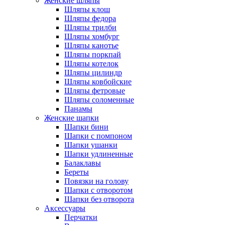
Женские шляпы
Шляпы клош
Шляпы федора
Шляпы трилби
Шляпы хомбург
Шляпы канотье
Шляпы поркпай
Шляпы котелок
Шляпы цилиндр
Шляпы ковбойские
Шляпы фетровые
Шляпы соломенные
Панамы
Женские шапки
Шапки бини
Шапки с помпоном
Шапки ушанки
Шапки удлиненные
Балаклавы
Береты
Повязки на голову
Шапки с отворотом
Шапки без отворота
Аксессуары
Перчатки