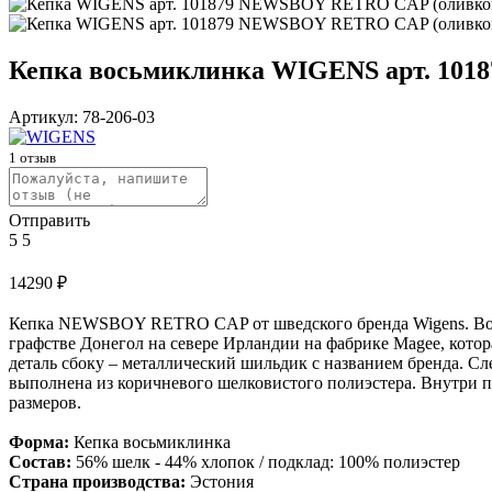
Кепка восьмиклинка WIGENS арт. 10
Артикул:
78-206-03
1
отзыв
Отправить
5
5
14290
₽
Кепка NEWSBOY RETRO CAP от шведского бренда Wigens. Восьми
графстве Донегол на севере Ирландии на фабрике Magee, котор
деталь сбоку – металлический шильдик с названием бренда. Сл
выполнена из коричневого шелковистого полиэстера. Внутри п
размеров.
Форма:
Кепка восьмиклинка
Состав:
56% шелк - 44% хлопок / подклад: 100% полиэстер
Страна производства:
Эстония