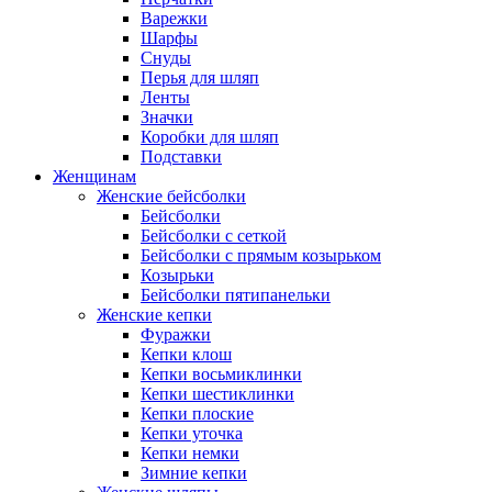
Варежки
Шарфы
Снуды
Перья для шляп
Ленты
Значки
Коробки для шляп
Подставки
Женщинам
Женские бейсболки
Бейсболки
Бейсболки с сеткой
Бейсболки с прямым козырьком
Козырьки
Бейсболки пятипанельки
Женские кепки
Фуражки
Кепки клош
Кепки восьмиклинки
Кепки шестиклинки
Кепки плоские
Кепки уточка
Кепки немки
Зимние кепки