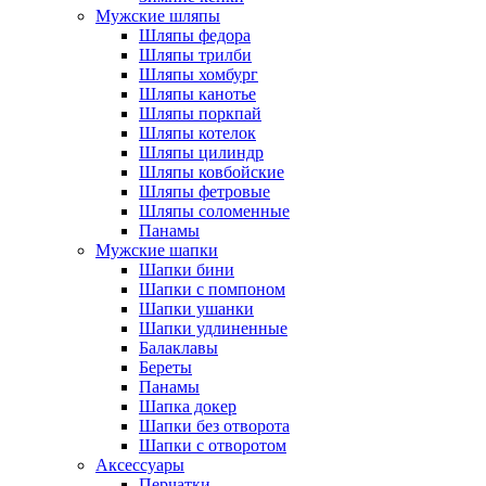
Мужские шляпы
Шляпы федора
Шляпы трилби
Шляпы хомбург
Шляпы канотье
Шляпы поркпай
Шляпы котелок
Шляпы цилиндр
Шляпы ковбойские
Шляпы фетровые
Шляпы соломенные
Панамы
Мужские шапки
Шапки бини
Шапки с помпоном
Шапки ушанки
Шапки удлиненные
Балаклавы
Береты
Панамы
Шапка докер
Шапки без отворота
Шапки с отворотом
Аксессуары
Перчатки