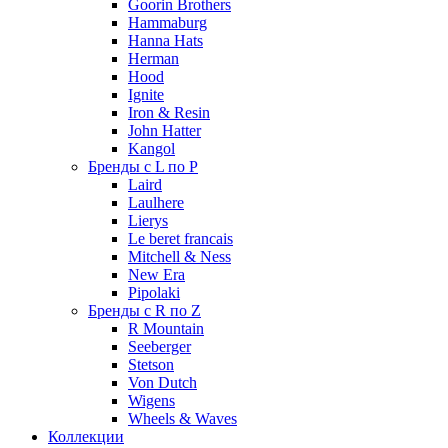
Goorin Brothers
Hammaburg
Hanna Hats
Herman
Hood
Ignite
Iron & Resin
John Hatter
Kangol
Бренды с L по P
Laird
Laulhere
Lierys
Le beret francais
Mitchell & Ness
New Era
Pipolaki
Бренды с R по Z
R Mountain
Seeberger
Stetson
Von Dutch
Wigens
Wheels & Waves
Коллекции