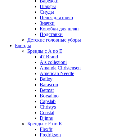
Варежки
Шарфы
Снуды
Перья для шляп
Значки
Коробки для шляп
Подставки
Детские головные уборы
Бренды
Бренды с A по E
47 Brand
Ais collezioni
Amanda Christensen
American Needle
Bailey
Barascon
Betmar
Borsalino
Capslab
Christys
Coastal
Djinns
Бренды с F по K
Flexfit
Fredrikson