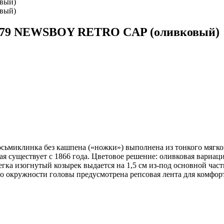
1879 NEWSBOY RETRO CAP (оливковый)
клинка без кашпена («ножки») выполнена из тонкого мягкого м
ая существует с 1866 года. Цветовое решение: оливковая вариа
егка изогнутый козырек выдается на 1,5 см из-под основной час
о окружности головы предусмотрена репсовая лента для комфорт