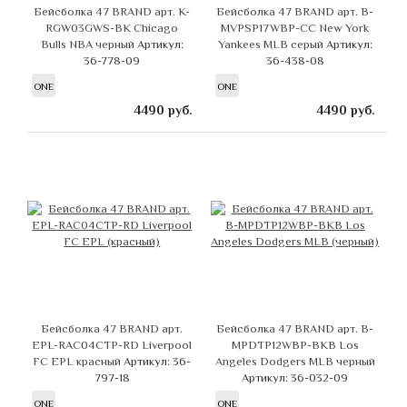
Бейсболка 47 BRAND арт. K-
Бейсболка 47 BRAND арт. B-
RGW03GWS-BK Chicago
MVPSP17WBP-CC New York
Bulls NBA черный
Артикул:
Yankees MLB серый
Артикул:
36-778-09
36-438-08
ONE
ONE
4490
руб.
4490
руб.
Бейсболка 47 BRAND арт.
Бейсболка 47 BRAND арт. B-
EPL-RAC04CTP-RD Liverpool
MPDTP12WBP-BKB Los
FC EPL красный
Артикул: 36-
Angeles Dodgers MLB черный
797-18
Артикул: 36-032-09
ONE
ONE