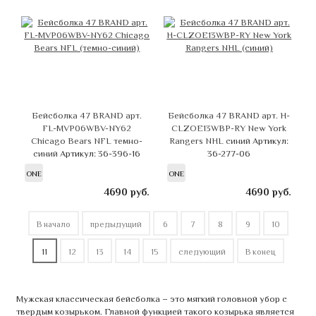
Бейсболка 47 BRAND арт.
Бейсболка 47 BRAND арт. H-
FL-MVP06WBV-NY62
CLZOE13WBP-RY New York
Chicago Bears NFL темно-
Rangers NHL синий
Артикул:
синий
Артикул: 36-396-16
36-277-06
ONE
ONE
4690
руб.
4690
руб.
В начало
предыдущий
6
7
8
9
10
11
12
13
14
15
следующий
В конец
Мужская классическая бейсболка – это мягкий головной убор с
твердым козырьком. Главной функцией такого козырька является