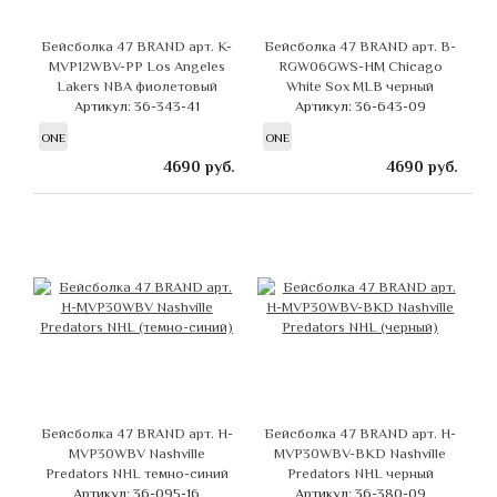
Бейсболка 47 BRAND арт. K-
Бейсболка 47 BRAND арт. B-
MVP12WBV-PP Los Angeles
RGW06GWS-HM Chicago
Lakers NBA фиолетовый
White Sox MLB черный
Артикул: 36-343-41
Артикул: 36-643-09
ONE
ONE
4690
руб.
4690
руб.
Бейсболка 47 BRAND арт. H-
Бейсболка 47 BRAND арт. H-
MVP30WBV Nashville
MVP30WBV-BKD Nashville
Predators NHL темно-синий
Predators NHL черный
Артикул: 36-095-16
Артикул: 36-380-09