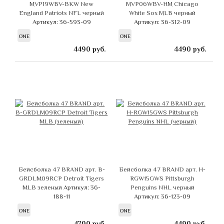
MVP19WBV-BKW New
MVP06WBV-HM Chicago
England Patriots NFL черный
White Sox MLB черный
Артикул: 36-593-09
Артикул: 36-312-09
ONE
ONE
4490
руб.
4490
руб.
Бейсболка 47 BRAND арт. B-
Бейсболка 47 BRAND арт. H-
GRDLM09RCP Detroit Tigers
RGW15GWS Pittsburgh
MLB зеленый
Артикул: 36-
Penguins NHL черный
188-11
Артикул: 36-123-09
ONE
ONE
4790
руб.
4490
руб.