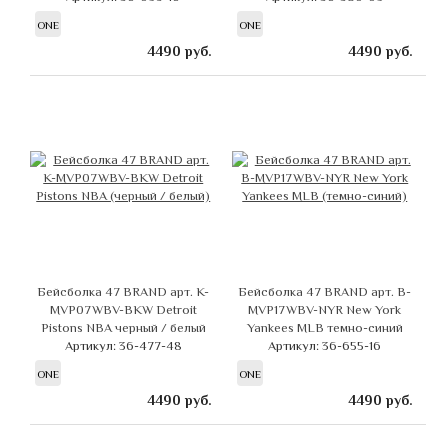
ONE
ONE
4490
руб.
4490
руб.
Бейсболка 47 BRAND арт. K-
Бейсболка 47 BRAND арт. B-
MVP07WBV-BKW Detroit
MVP17WBV-NYR New York
Pistons NBA черный / белый
Yankees MLB темно-синий
Артикул: 36-477-48
Артикул: 36-655-16
ONE
ONE
4490
руб.
4490
руб.