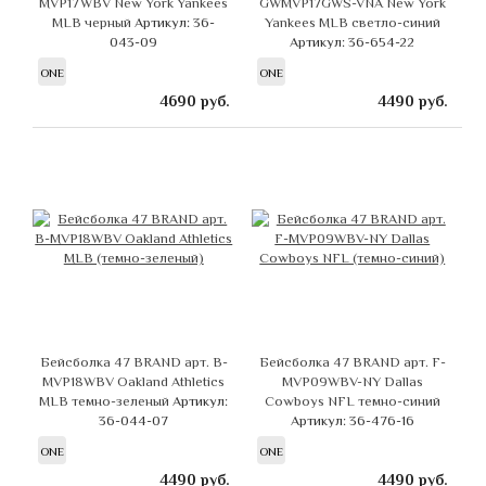
MVP17WBV New York Yankees
GWMVP17GWS-VNA New York
MLB черный
Артикул: 36-
Yankees MLB светло-синий
043-09
Артикул: 36-654-22
ONE
ONE
4690
руб.
4490
руб.
Бейсболка 47 BRAND арт. B-
Бейсболка 47 BRAND арт. F-
MVP18WBV Oakland Athletics
MVP09WBV-NY Dallas
MLB темно-зеленый
Артикул:
Cowboys NFL темно-синий
36-044-07
Артикул: 36-476-16
ONE
ONE
4490
руб.
4490
руб.