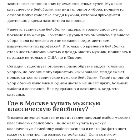
защита глаз от попадания прямых солнечных лучей. Мужские
классические бейсболки, как вид головного убора, пользуется
особой популярностью среди мужчин, которым приходится
длительное время находиться на солнце.
Ранее классические бейсболки надевали только спортсмены,
военные и инженеры. Считалось дурным тоном ношение данного
убора, если надевший его не являлся представителем
вышеупомянутых профессий. И только со временем бейсболка
стала неотъемлемой частью одежды многих мужчин, появилась в
продаже не только в США, но и Европе.
Сегодня существует огромное разнообразие видов головных
уборов, но особой популярностью, как и раньше, продолжают
пользоваться классические мужские бейсболки. Такой головной
убор обычно выполнен в одном цвете и не имеет ярких, больших
эмблем и логотипов. Все сдержанно и лаконично, ведь это
классика.
Где в Москве купить мужскую
классическую бейсболку?
В нашем интернет-магазине представлен широкий выбор мужских
классических бейсболок. Вы можете купить мужскую
классическую бейсболку любого размера и цвета (на фото цвет
может отличаться на разных устройствах). Если возникнут
сложности в процессе выбора модели, то их можно смело