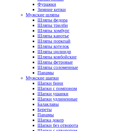
Фуражки
Зимние кепки
Мужские шляпы
Шляпы федора
Шляпы трилби
Шляпы хомбург
Шляпы канотье
Шляпы поркпай
Шляпы котелок
Шляпы цилиндр
Шляпы ковбойские
Шляпы фетровые
Шляпы соломенные
Панамы
Мужские шапки
Шапки бини
Шапки с помпоном
Шапки ушанки
Шапки удлиненные
Балаклавы
Береты
Панамы
Шапка докер
Шапки без отворота
Шапки с отворотом