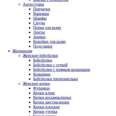
Аксессуары
Перчатки
Варежки
Шарфы
Снуды
Перья для шляп
Ленты
Значки
Коробки для шляп
Подставки
Женщинам
Женские бейсболки
Бейсболки
Бейсболки с сеткой
Бейсболки с прямым козырьком
Козырьки
Бейсболки пятипанельки
Женские кепки
Фуражки
Кепки клош
Кепки восьмиклинки
Кепки шестиклинки
Кепки плоские
Кепки уточка