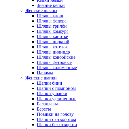
Кепки немки
Зимние кепки
Женские шляпы
Шляпы клош
Шляпы федора
Шляпы трилби
Шляпы хомбург
Шляпы канотье
Шляпы поркпай
Шляпы котелок
Шляпы цилиндр
Шляпы ковбойские
Шляпы фетровые
Шляпы соломенные
Панамы
Женские шапки
Шапки бини
Шапки с помпоном
Шапки ушанки
Шапки удлиненные
Балаклавы
Береты
Повязки на голову
Шапки с отворотом
Шапки без отворота