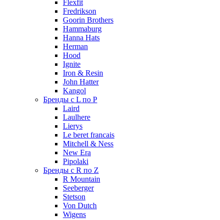
Flexfit
Fredrikson
Goorin Brothers
Hammaburg
Hanna Hats
Herman
Hood
Ignite
Iron & Resin
John Hatter
Kangol
Бренды с L по P
Laird
Laulhere
Lierys
Le beret francais
Mitchell & Ness
New Era
Pipolaki
Бренды с R по Z
R Mountain
Seeberger
Stetson
Von Dutch
Wigens