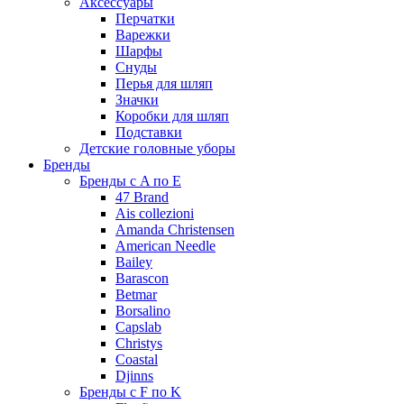
Аксессуары
Перчатки
Варежки
Шарфы
Снуды
Перья для шляп
Значки
Коробки для шляп
Подставки
Детские головные уборы
Бренды
Бренды с A по E
47 Brand
Ais collezioni
Amanda Christensen
American Needle
Bailey
Barascon
Betmar
Borsalino
Capslab
Christys
Coastal
Djinns
Бренды с F по K