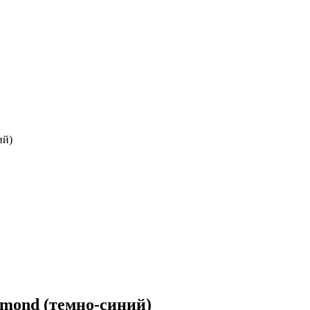
ий)
amond (темно-синий)