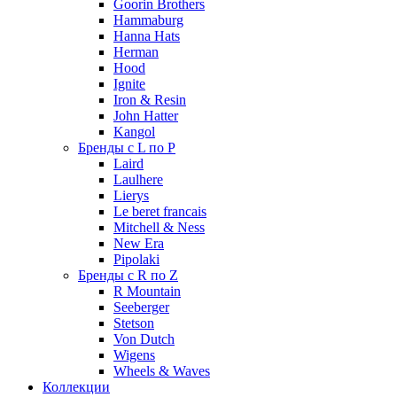
Goorin Brothers
Hammaburg
Hanna Hats
Herman
Hood
Ignite
Iron & Resin
John Hatter
Kangol
Бренды с L по P
Laird
Laulhere
Lierys
Le beret francais
Mitchell & Ness
New Era
Pipolaki
Бренды с R по Z
R Mountain
Seeberger
Stetson
Von Dutch
Wigens
Wheels & Waves
Коллекции