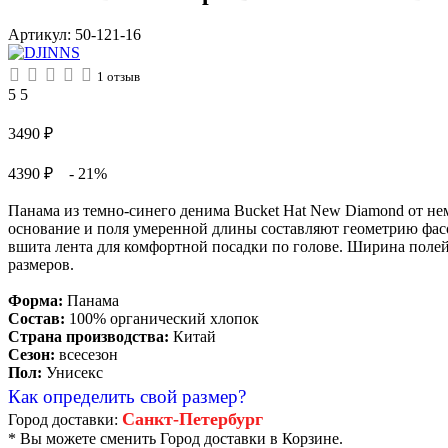
Артикул:
50-121-16
1
отзыв
5
5
3490
₽
4390 ₽
- 21%
Панама из темно-синего денима Bucket Hat New Diamond от не
основание и поля умеренной длины составляют геометрию фас
вшита лента для комфортной посадки по голове. Ширина полей 
размеров.
Форма:
Панама
Состав:
100% органический хлопок
Страна производства:
Китай
Сезон:
всесезон
Пол:
Унисекс
Как определить свой размер?
Санкт-Петербург
Город доставки:
* Вы можете сменить Город доставки в Корзине.