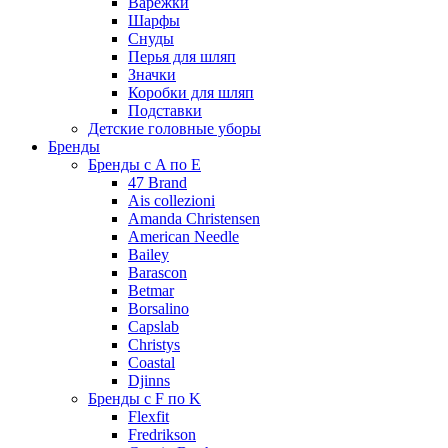
Варежки
Шарфы
Снуды
Перья для шляп
Значки
Коробки для шляп
Подставки
Детские головные уборы
Бренды
Бренды с A по E
47 Brand
Ais collezioni
Amanda Christensen
American Needle
Bailey
Barascon
Betmar
Borsalino
Capslab
Christys
Coastal
Djinns
Бренды с F по K
Flexfit
Fredrikson