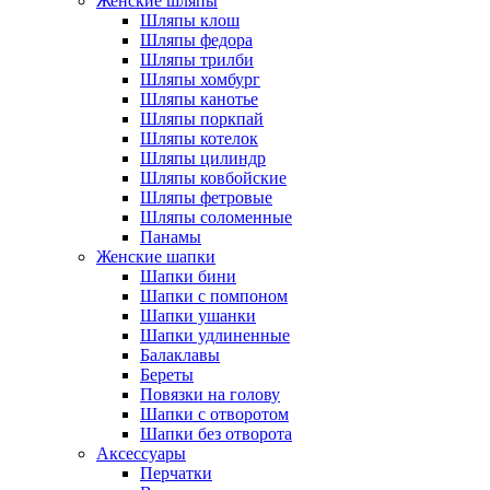
Женские шляпы
Шляпы клош
Шляпы федора
Шляпы трилби
Шляпы хомбург
Шляпы канотье
Шляпы поркпай
Шляпы котелок
Шляпы цилиндр
Шляпы ковбойские
Шляпы фетровые
Шляпы соломенные
Панамы
Женские шапки
Шапки бини
Шапки с помпоном
Шапки ушанки
Шапки удлиненные
Балаклавы
Береты
Повязки на голову
Шапки с отворотом
Шапки без отворота
Аксессуары
Перчатки