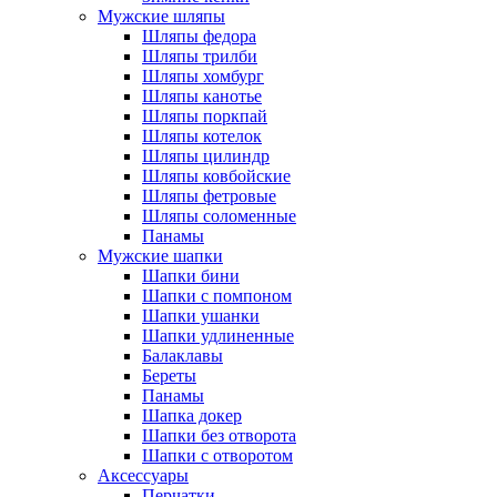
Мужские шляпы
Шляпы федора
Шляпы трилби
Шляпы хомбург
Шляпы канотье
Шляпы поркпай
Шляпы котелок
Шляпы цилиндр
Шляпы ковбойские
Шляпы фетровые
Шляпы соломенные
Панамы
Мужские шапки
Шапки бини
Шапки с помпоном
Шапки ушанки
Шапки удлиненные
Балаклавы
Береты
Панамы
Шапка докер
Шапки без отворота
Шапки с отворотом
Аксессуары
Перчатки