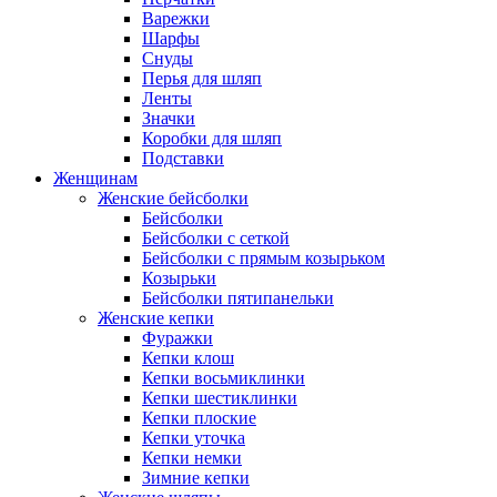
Варежки
Шарфы
Снуды
Перья для шляп
Ленты
Значки
Коробки для шляп
Подставки
Женщинам
Женские бейсболки
Бейсболки
Бейсболки с сеткой
Бейсболки с прямым козырьком
Козырьки
Бейсболки пятипанельки
Женские кепки
Фуражки
Кепки клош
Кепки восьмиклинки
Кепки шестиклинки
Кепки плоские
Кепки уточка
Кепки немки
Зимние кепки