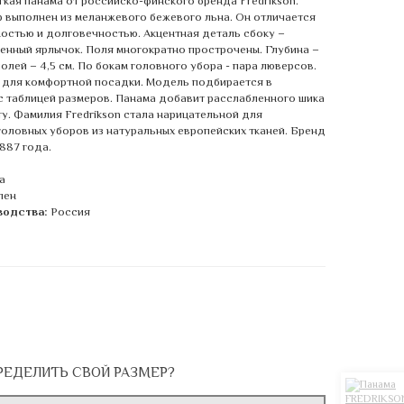
гкая панама от российско-финского бренда Fredrikson.
 выполнен из меланжевого бежевого льна. Он отличается
остью и долговечностью. Акцентная деталь сбоку –
енный ярлычок. Поля многократно прострочены. Глубина –
полей – 4,5 см. По бокам головного убора - пара люверсов.
а для комфортной посадки. Модель подбирается в
с таблицей размеров. Панама добавит расслабленного шика
у. Фамилия Fredrikson стала нарицательной для
головных уборов из натуральных европейских тканей. Бренд
887 года.
а
лен
водства:
Россия
РЕДЕЛИТЬ СВОЙ РАЗМЕР?