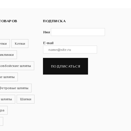
ТОВАРОВ
ПОДПИСКА
Имя
E-mail
епки
Кепки
иклинки
овбойские шляпы
ПОДПИСАТЬСЯ
е шляпы
Фетровые шляпы
 шляпы
Шапки
ра