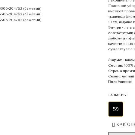
Лаконичная ле
Головной убор
высокой прочн
тканевый фирм
10 см, ширина 
Внутри - лент
соответствии 
любому аутфит
качественных 
существует с 1
Форма:
Панам
Состав:
100% 
Страна произ
Сезон:
летний
Пол:
Унисекс
РАЗМЕРЫ:
59
КАК ОП