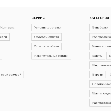
СЕРВИС
КАТЕГОРИИ 
Контакты
Условия доставки
Бейсболки
телей
Способы оплаты
Рэперские к
Возврат и обмен
Кепки восьм
Накопительные скидки
Шляпы
К
Широкополы
 свой размер?
Береты
Соломенные
Шляпы федо
Распродажа