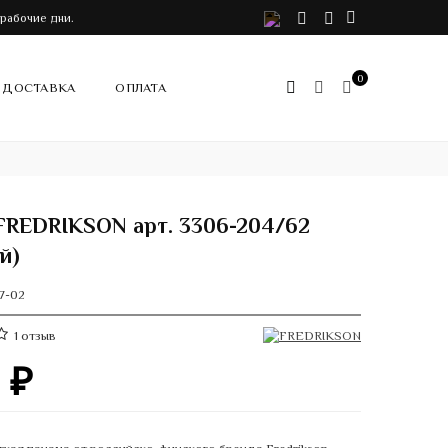
VK
Telegram
Instagram
 рабочие дни.
0
ДОСТАВКА
ОПЛАТА
FREDRIKSON арт. 3306-204/62
й)
7-02
1
отзыв
0
₽