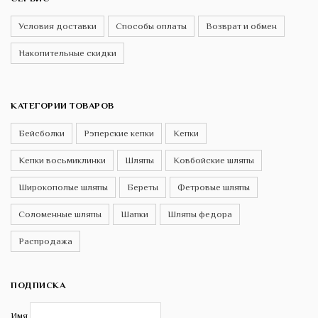
Условия доставки
Способы оплаты
Возврат и обмен
Накопительные скидки
КАТЕГОРИИ ТОВАРОВ
Бейсболки
Рэперские кепки
Кепки
Кепки восьмиклинки
Шляпы
Ковбойские шляпы
Широкополые шляпы
Береты
Фетровые шляпы
Соломенные шляпы
Шапки
Шляпы федора
Распродажа
ПОДПИСКА
Имя