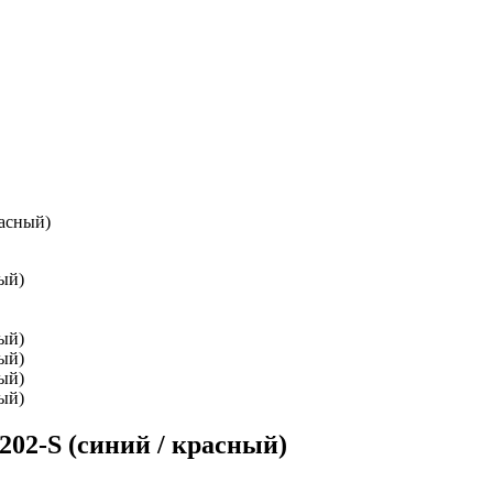
асный)
2-S (синий / красный)