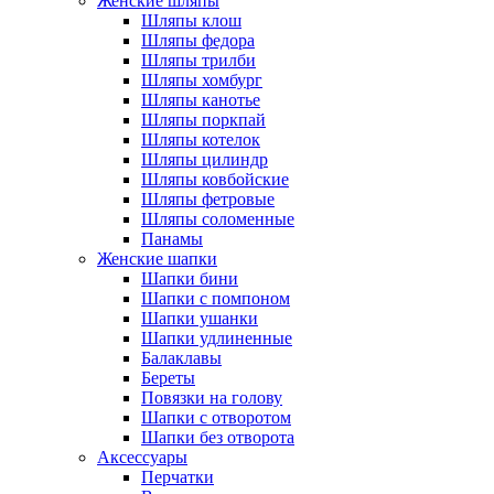
Женские шляпы
Шляпы клош
Шляпы федора
Шляпы трилби
Шляпы хомбург
Шляпы канотье
Шляпы поркпай
Шляпы котелок
Шляпы цилиндр
Шляпы ковбойские
Шляпы фетровые
Шляпы соломенные
Панамы
Женские шапки
Шапки бини
Шапки с помпоном
Шапки ушанки
Шапки удлиненные
Балаклавы
Береты
Повязки на голову
Шапки с отворотом
Шапки без отворота
Аксессуары
Перчатки