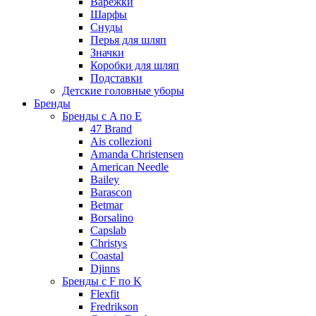
Варежки
Шарфы
Снуды
Перья для шляп
Значки
Коробки для шляп
Подставки
Детские головные уборы
Бренды
Бренды с A по E
47 Brand
Ais collezioni
Amanda Christensen
American Needle
Bailey
Barascon
Betmar
Borsalino
Capslab
Christys
Coastal
Djinns
Бренды с F по K
Flexfit
Fredrikson