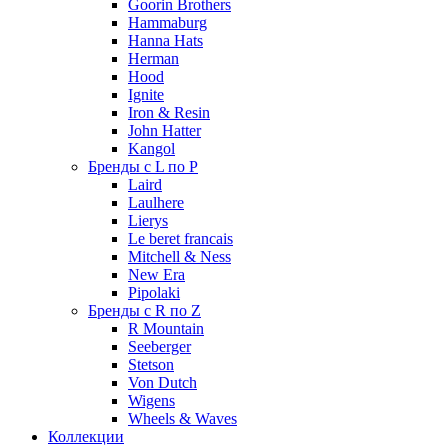
Goorin Brothers
Hammaburg
Hanna Hats
Herman
Hood
Ignite
Iron & Resin
John Hatter
Kangol
Бренды с L по P
Laird
Laulhere
Lierys
Le beret francais
Mitchell & Ness
New Era
Pipolaki
Бренды с R по Z
R Mountain
Seeberger
Stetson
Von Dutch
Wigens
Wheels & Waves
Коллекции