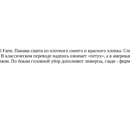
arm. Панама сшита из плотного синего и красного хлопка. Спе
В классическом переводе надпись означает «петух», а в американ
ом. По бокам головной убор дополняют люверсы, сзади - фирме