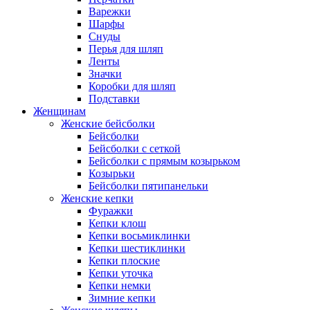
Варежки
Шарфы
Снуды
Перья для шляп
Ленты
Значки
Коробки для шляп
Подставки
Женщинам
Женские бейсболки
Бейсболки
Бейсболки с сеткой
Бейсболки с прямым козырьком
Козырьки
Бейсболки пятипанельки
Женские кепки
Фуражки
Кепки клош
Кепки восьмиклинки
Кепки шестиклинки
Кепки плоские
Кепки уточка
Кепки немки
Зимние кепки