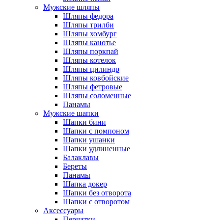
Мужские шляпы
Шляпы федора
Шляпы трилби
Шляпы хомбург
Шляпы канотье
Шляпы поркпай
Шляпы котелок
Шляпы цилиндр
Шляпы ковбойские
Шляпы фетровые
Шляпы соломенные
Панамы
Мужские шапки
Шапки бини
Шапки с помпоном
Шапки ушанки
Шапки удлиненные
Балаклавы
Береты
Панамы
Шапка докер
Шапки без отворота
Шапки с отворотом
Аксессуары
Перчатки