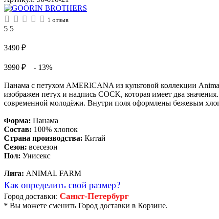
1
отзыв
5
5
3490
₽
3990 ₽
- 13%
Панама с петухом AMERICANA из культовой коллекции Animal F
изображен петух и надпись COCK, которая имеет два значения. 
современной молодёжи. Внутри поля оформлены бежевым хлопк
Форма:
Панама
Состав:
100% хлопок
Страна производства:
Китай
Сезон:
всесезон
Пол:
Унисекс
Лига:
ANIMAL FARM
Как определить свой размер?
Санкт-Петербург
Город доставки:
* Вы можете сменить Город доставки в Корзине.