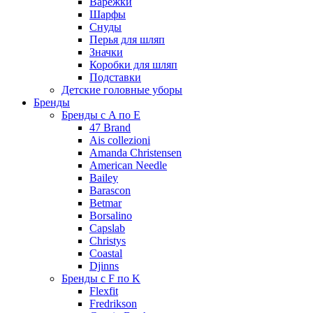
Варежки
Шарфы
Снуды
Перья для шляп
Значки
Коробки для шляп
Подставки
Детские головные уборы
Бренды
Бренды с A по E
47 Brand
Ais collezioni
Amanda Christensen
American Needle
Bailey
Barascon
Betmar
Borsalino
Capslab
Christys
Coastal
Djinns
Бренды с F по K
Flexfit
Fredrikson