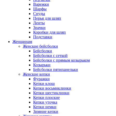
Варежки
Шарфы
Снуды
Перья для шляп
Ленты
Значки
Коробки для шляп
Подставки
Женщинам
Женские бейсболки
Бейсболки
Бейсболки с сеткой
Бейсболки с прямым козырьком
Козырьки
Бейсболки пятипанельки
Женские кепки
Фуражки
Кепки клош
Кепки восьмиклинки
Кепки шестиклинки
Кепки плоские
Кепки уточка
Кепки немки
Зимние кепки