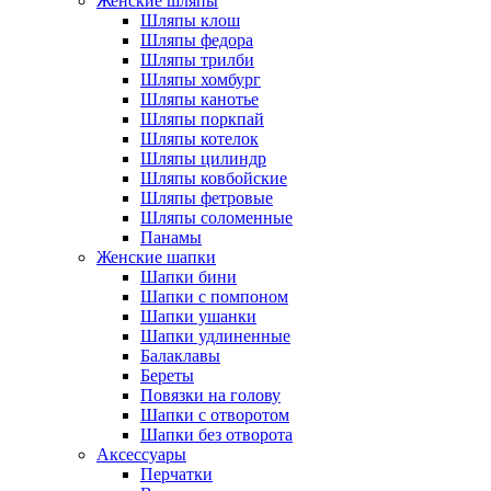
Женские шляпы
Шляпы клош
Шляпы федора
Шляпы трилби
Шляпы хомбург
Шляпы канотье
Шляпы поркпай
Шляпы котелок
Шляпы цилиндр
Шляпы ковбойские
Шляпы фетровые
Шляпы соломенные
Панамы
Женские шапки
Шапки бини
Шапки с помпоном
Шапки ушанки
Шапки удлиненные
Балаклавы
Береты
Повязки на голову
Шапки с отворотом
Шапки без отворота
Аксессуары
Перчатки