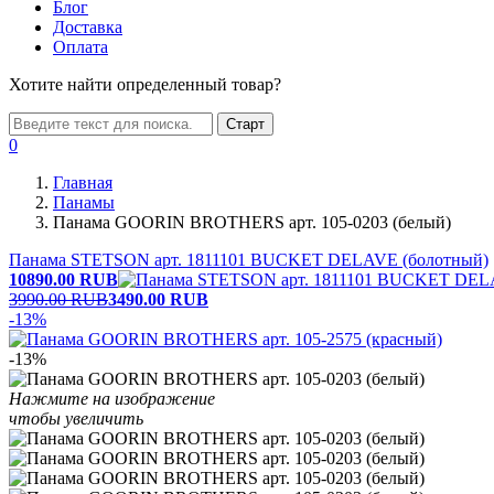
Блог
Доставка
Оплата
Хотите найти определенный товар?
Старт
0
Главная
Панамы
Панама GOORIN BROTHERS арт. 105-0203 (белый)
Панама STETSON арт. 1811101 BUCKET DELAVE (болотный)
10890.00
RUB
3990.00 RUB
3490.00
RUB
-13%
-13%
Нажмите на изображение
чтобы увеличить