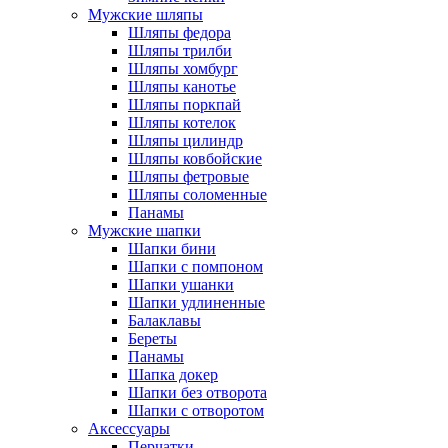
Мужские шляпы
Шляпы федора
Шляпы трилби
Шляпы хомбург
Шляпы канотье
Шляпы поркпай
Шляпы котелок
Шляпы цилиндр
Шляпы ковбойские
Шляпы фетровые
Шляпы соломенные
Панамы
Мужские шапки
Шапки бини
Шапки с помпоном
Шапки ушанки
Шапки удлиненные
Балаклавы
Береты
Панамы
Шапка докер
Шапки без отворота
Шапки с отворотом
Аксессуары
Перчатки