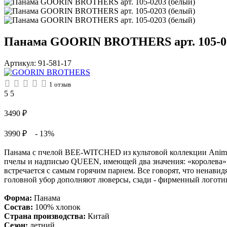
Панама GOORIN BROTHERS арт. 105-02
Артикул:
91-581-17
1
отзыв
5
5
3490
₽
3990 ₽
- 13%
Панама с пчелой BEE-WITCHED из культовой коллекции Animal
пчелы и надписью QUEEN, имеющей два значения: «королева» в 
встречается с самым горячим парнем. Все говорят, что ненавид
головной убор дополняют люверсы, сзади - фирменный логотип
Форма:
Панама
Состав:
100% хлопок
Страна производства:
Китай
Сезон:
летний