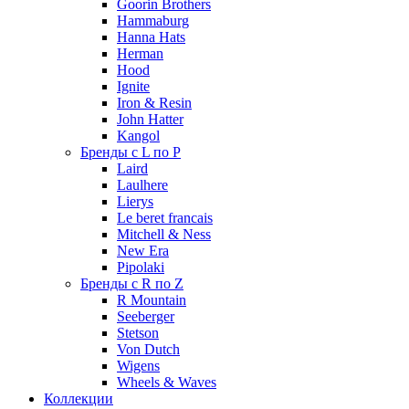
Goorin Brothers
Hammaburg
Hanna Hats
Herman
Hood
Ignite
Iron & Resin
John Hatter
Kangol
Бренды с L по P
Laird
Laulhere
Lierys
Le beret francais
Mitchell & Ness
New Era
Pipolaki
Бренды с R по Z
R Mountain
Seeberger
Stetson
Von Dutch
Wigens
Wheels & Waves
Коллекции