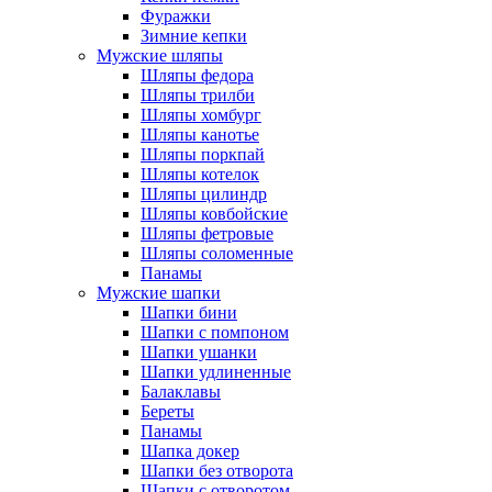
Фуражки
Зимние кепки
Мужские шляпы
Шляпы федора
Шляпы трилби
Шляпы хомбург
Шляпы канотье
Шляпы поркпай
Шляпы котелок
Шляпы цилиндр
Шляпы ковбойские
Шляпы фетровые
Шляпы соломенные
Панамы
Мужские шапки
Шапки бини
Шапки с помпоном
Шапки ушанки
Шапки удлиненные
Балаклавы
Береты
Панамы
Шапка докер
Шапки без отворота
Шапки с отворотом