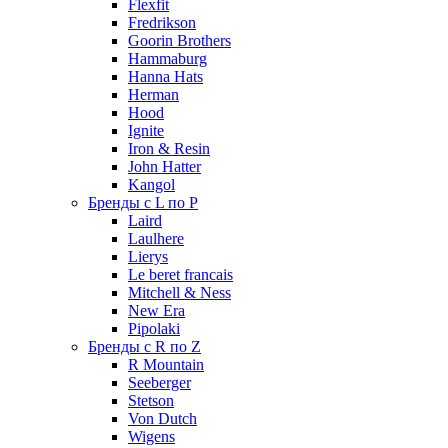
Flexfit
Fredrikson
Goorin Brothers
Hammaburg
Hanna Hats
Herman
Hood
Ignite
Iron & Resin
John Hatter
Kangol
Бренды с L по P
Laird
Laulhere
Lierys
Le beret francais
Mitchell & Ness
New Era
Pipolaki
Бренды с R по Z
R Mountain
Seeberger
Stetson
Von Dutch
Wigens