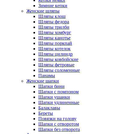
Кепки немки
Зимние кепки
Женские шляпы
Шляпы клош
Шляпы федора
Шляпы трилби
Шляпы хомбург
Шляпы канотье
Шляпы поркпай
Шляпы котелок
Шляпы цилиндр
Шляпы ковбойские
Шляпы фетровые
Шляпы соломенные
Панамы
Женские шапки
Шапки бини
Шапки с помпоном
Шапки ушанки
Шапки удлиненные
Балаклавы
Береты
Повязки на голову
Шапки с отворотом
Шапки без отворота