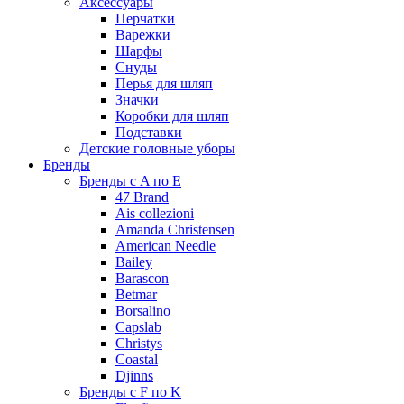
Аксессуары
Перчатки
Варежки
Шарфы
Снуды
Перья для шляп
Значки
Коробки для шляп
Подставки
Детские головные уборы
Бренды
Бренды с A по E
47 Brand
Ais collezioni
Amanda Christensen
American Needle
Bailey
Barascon
Betmar
Borsalino
Capslab
Christys
Coastal
Djinns
Бренды с F по K