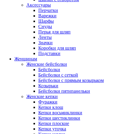
Аксессуары
Перчатки
Варежки
Шарфы
Снуды
Перья для шляп
Ленты
Значки
Коробки для шляп
Подставки
Женщинам
Женские бейсболки
Бейсболки
Бейсболки с сеткой
Бейсболки с прямым козырьком
Козырьки
Бейсболки пятипанельки
Женские кепки
Фуражки
Кепки клош
Кепки восьмиклинки
Кепки шестиклинки
Кепки плоские
Кепки уточка