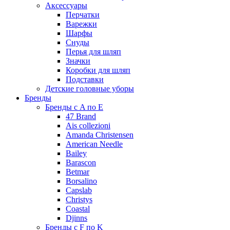
Аксессуары
Перчатки
Варежки
Шарфы
Снуды
Перья для шляп
Значки
Коробки для шляп
Подставки
Детские головные уборы
Бренды
Бренды с A по E
47 Brand
Ais collezioni
Amanda Christensen
American Needle
Bailey
Barascon
Betmar
Borsalino
Capslab
Christys
Coastal
Djinns
Бренды с F по K