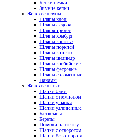
Кепки немки
Зимние кепки
Женские шляпы
Шляпы клош
Шляпы федора
Шляпы трилби
Шляпы хомбург
Шляпы канотье
Шляпы поркпай
Шляпы котелок
Шляпы цилиндр
Шляпы ковбойские
Шляпы фетровые
Шляпы соломенные
Панамы
Женские шапки
Шапки бини
Шапки с помпоном
Шапки ушанки
Шапки удлиненные
Балаклавы
Береты
Повязки на голову
Шапки с отворотом
Шапки без отворота