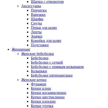
Шапки с отворотом
Аксессуары
Перчатки
Варежки
Шарфы
Снуды
Перья для шляп
Ленты
Значки
Коробки для шляп
Подставки
Женщинам
Женские бейсболки
Бейсболки
Бейсболки с сеткой
Бейсболки с прямым козырьком
Козырьки
Бейсболки пятипанельки
Женские кепки
Фуражки
Кепки клош
Кепки восьмиклинки
Кепки шестиклинки
Кепки плоские
Кепки уточка