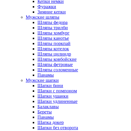
Кепки немки
Фуражки
Зимние кепки
Мужские шляпы
Шляпы федора
Шляпы трилби
Шляпы хомбург
Шляпы канотье
Шляпы поркпай
Шляпы котелок
Шляпы цилиндр
Шляпы ковбойские
Шляпы фетровые
Шляпы соломенные
Панамы
Мужские шапки
Шапки бини
Шапки с помпоном
Шапки ушанки
Шапки удлиненные
Балаклавы
Береты
Панамы
Шапка докер
Шапки без отворота