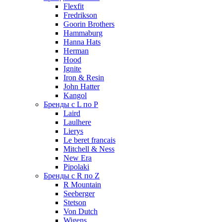
Flexfit
Fredrikson
Goorin Brothers
Hammaburg
Hanna Hats
Herman
Hood
Ignite
Iron & Resin
John Hatter
Kangol
Бренды с L по P
Laird
Laulhere
Lierys
Le beret francais
Mitchell & Ness
New Era
Pipolaki
Бренды с R по Z
R Mountain
Seeberger
Stetson
Von Dutch
Wigens