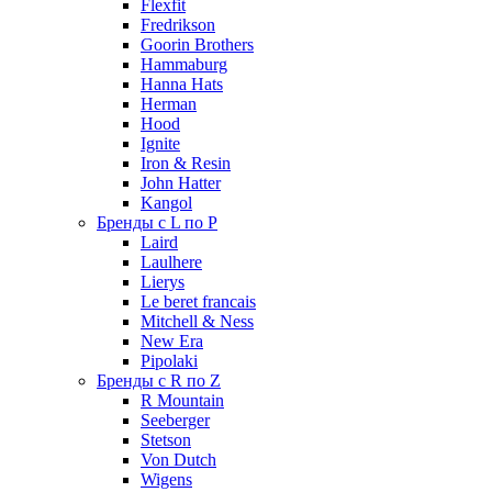
Flexfit
Fredrikson
Goorin Brothers
Hammaburg
Hanna Hats
Herman
Hood
Ignite
Iron & Resin
John Hatter
Kangol
Бренды с L по P
Laird
Laulhere
Lierys
Le beret francais
Mitchell & Ness
New Era
Pipolaki
Бренды с R по Z
R Mountain
Seeberger
Stetson
Von Dutch
Wigens