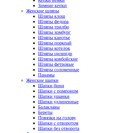
Кепки немки
Зимние кепки
Женские шляпы
Шляпы клош
Шляпы федора
Шляпы трилби
Шляпы хомбург
Шляпы канотье
Шляпы поркпай
Шляпы котелок
Шляпы цилиндр
Шляпы ковбойские
Шляпы фетровые
Шляпы соломенные
Панамы
Женские шапки
Шапки бини
Шапки с помпоном
Шапки ушанки
Шапки удлиненные
Балаклавы
Береты
Повязки на голову
Шапки с отворотом
Шапки без отворота