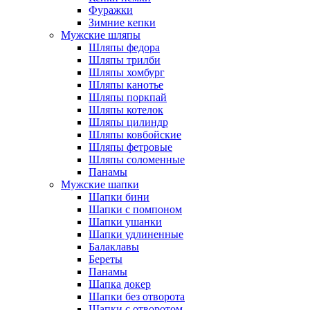
Фуражки
Зимние кепки
Мужские шляпы
Шляпы федора
Шляпы трилби
Шляпы хомбург
Шляпы канотье
Шляпы поркпай
Шляпы котелок
Шляпы цилиндр
Шляпы ковбойские
Шляпы фетровые
Шляпы соломенные
Панамы
Мужские шапки
Шапки бини
Шапки с помпоном
Шапки ушанки
Шапки удлиненные
Балаклавы
Береты
Панамы
Шапка докер
Шапки без отворота
Шапки с отворотом