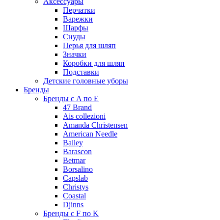
Аксессуары
Перчатки
Варежки
Шарфы
Снуды
Перья для шляп
Значки
Коробки для шляп
Подставки
Детские головные уборы
Бренды
Бренды с A по E
47 Brand
Ais collezioni
Amanda Christensen
American Needle
Bailey
Barascon
Betmar
Borsalino
Capslab
Christys
Coastal
Djinns
Бренды с F по K