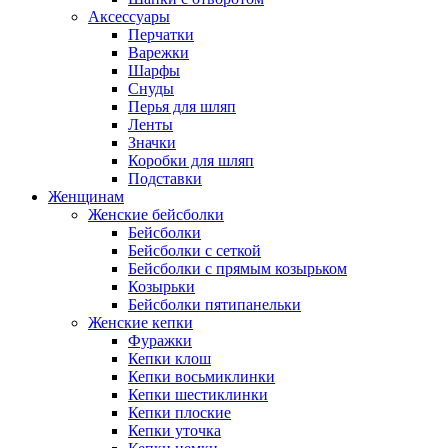
Аксессуары
Перчатки
Варежки
Шарфы
Снуды
Перья для шляп
Ленты
Значки
Коробки для шляп
Подставки
Женщинам
Женские бейсболки
Бейсболки
Бейсболки с сеткой
Бейсболки с прямым козырьком
Козырьки
Бейсболки пятипанельки
Женские кепки
Фуражки
Кепки клош
Кепки восьмиклинки
Кепки шестиклинки
Кепки плоские
Кепки уточка