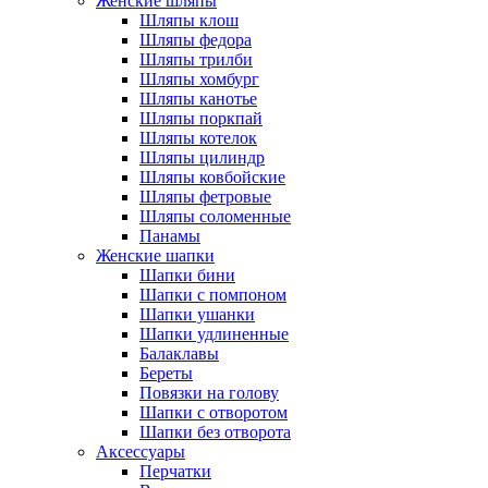
Женские шляпы
Шляпы клош
Шляпы федора
Шляпы трилби
Шляпы хомбург
Шляпы канотье
Шляпы поркпай
Шляпы котелок
Шляпы цилиндр
Шляпы ковбойские
Шляпы фетровые
Шляпы соломенные
Панамы
Женские шапки
Шапки бини
Шапки с помпоном
Шапки ушанки
Шапки удлиненные
Балаклавы
Береты
Повязки на голову
Шапки с отворотом
Шапки без отворота
Аксессуары
Перчатки