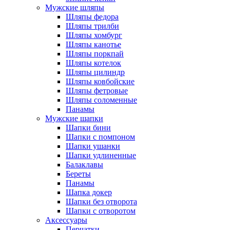
Мужские шляпы
Шляпы федора
Шляпы трилби
Шляпы хомбург
Шляпы канотье
Шляпы поркпай
Шляпы котелок
Шляпы цилиндр
Шляпы ковбойские
Шляпы фетровые
Шляпы соломенные
Панамы
Мужские шапки
Шапки бини
Шапки с помпоном
Шапки ушанки
Шапки удлиненные
Балаклавы
Береты
Панамы
Шапка докер
Шапки без отворота
Шапки с отворотом
Аксессуары
Перчатки