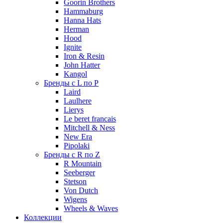
Goorin Brothers
Hammaburg
Hanna Hats
Herman
Hood
Ignite
Iron & Resin
John Hatter
Kangol
Бренды с L по P
Laird
Laulhere
Lierys
Le beret francais
Mitchell & Ness
New Era
Pipolaki
Бренды с R по Z
R Mountain
Seeberger
Stetson
Von Dutch
Wigens
Wheels & Waves
Коллекции