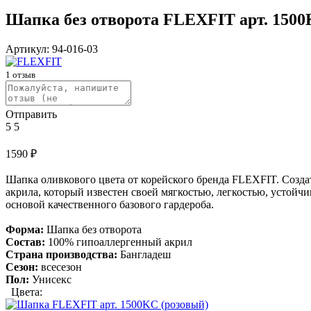
Шапка без отворота FLEXFIT арт. 150
Артикул:
94-016-03
1
отзыв
Отправить
5
5
1590
₽
Шапка оливкового цвета от корейского бренда FLEXFIT. Созд
акрила, который известен своей мягкостью, легкостью, устойч
основой качественного базового гардероба.
Форма:
Шапка без отворота
Состав:
100% гипоаллергенный акрил
Страна производства:
Бангладеш
Сезон:
всесезон
Пол:
Унисекс
Цвета: