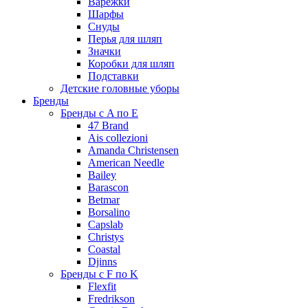
Варежки
Шарфы
Снуды
Перья для шляп
Значки
Коробки для шляп
Подставки
Детские головные уборы
Бренды
Бренды с A по E
47 Brand
Ais collezioni
Amanda Christensen
American Needle
Bailey
Barascon
Betmar
Borsalino
Capslab
Christys
Coastal
Djinns
Бренды с F по K
Flexfit
Fredrikson