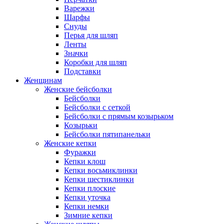
Варежки
Шарфы
Снуды
Перья для шляп
Ленты
Значки
Коробки для шляп
Подставки
Женщинам
Женские бейсболки
Бейсболки
Бейсболки с сеткой
Бейсболки с прямым козырьком
Козырьки
Бейсболки пятипанельки
Женские кепки
Фуражки
Кепки клош
Кепки восьмиклинки
Кепки шестиклинки
Кепки плоские
Кепки уточка
Кепки немки
Зимние кепки