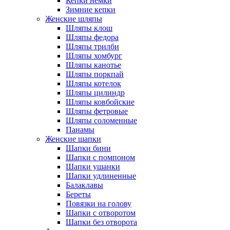
Кепки немки
Зимние кепки
Женские шляпы
Шляпы клош
Шляпы федора
Шляпы трилби
Шляпы хомбург
Шляпы канотье
Шляпы поркпай
Шляпы котелок
Шляпы цилиндр
Шляпы ковбойские
Шляпы фетровые
Шляпы соломенные
Панамы
Женские шапки
Шапки бини
Шапки с помпоном
Шапки ушанки
Шапки удлиненные
Балаклавы
Береты
Повязки на голову
Шапки с отворотом
Шапки без отворота