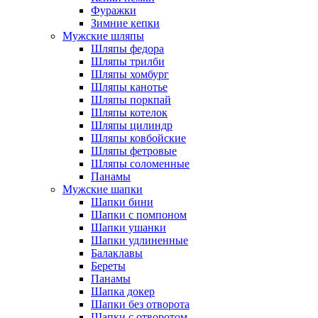
Фуражки
Зимние кепки
Мужские шляпы
Шляпы федора
Шляпы трилби
Шляпы хомбург
Шляпы канотье
Шляпы поркпай
Шляпы котелок
Шляпы цилиндр
Шляпы ковбойские
Шляпы фетровые
Шляпы соломенные
Панамы
Мужские шапки
Шапки бини
Шапки с помпоном
Шапки ушанки
Шапки удлиненные
Балаклавы
Береты
Панамы
Шапка докер
Шапки без отворота
Шапки с отворотом