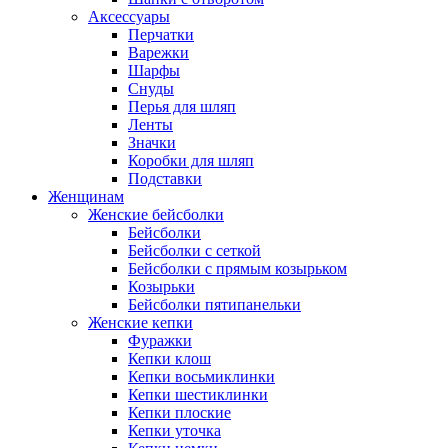
Аксессуары
Перчатки
Варежки
Шарфы
Снуды
Перья для шляп
Ленты
Значки
Коробки для шляп
Подставки
Женщинам
Женские бейсболки
Бейсболки
Бейсболки с сеткой
Бейсболки с прямым козырьком
Козырьки
Бейсболки пятипанельки
Женские кепки
Фуражки
Кепки клош
Кепки восьмиклинки
Кепки шестиклинки
Кепки плоские
Кепки уточка