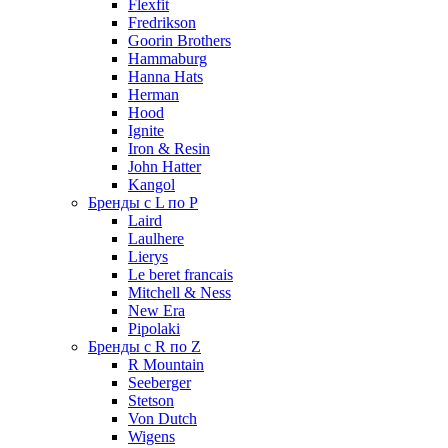
Flexfit
Fredrikson
Goorin Brothers
Hammaburg
Hanna Hats
Herman
Hood
Ignite
Iron & Resin
John Hatter
Kangol
Бренды с L по P
Laird
Laulhere
Lierys
Le beret francais
Mitchell & Ness
New Era
Pipolaki
Бренды с R по Z
R Mountain
Seeberger
Stetson
Von Dutch
Wigens