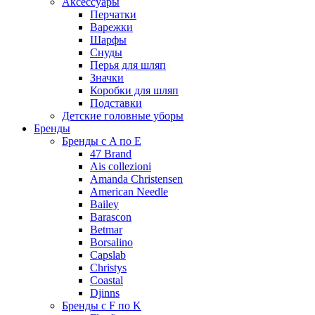
Аксессуары
Перчатки
Варежки
Шарфы
Снуды
Перья для шляп
Значки
Коробки для шляп
Подставки
Детские головные уборы
Бренды
Бренды с A по E
47 Brand
Ais collezioni
Amanda Christensen
American Needle
Bailey
Barascon
Betmar
Borsalino
Capslab
Christys
Coastal
Djinns
Бренды с F по K